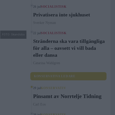
26 jul
SOCIALISTISK
Privatisera inte sjukhuset
Sverker Nyman
22 jul
SOCIALISTISK
FOTO: Skandobs
Stränderna ska vara tillgängliga
för alla – oavsett vi vill bada
eller dansa
Catarina Wahlgren
KONSERVATIVA LEDARE
29 jul
KONSERVATIV
Pinsamt av Norrtelje Tidning
Carl Eos
20 jul
KONSERVATIV