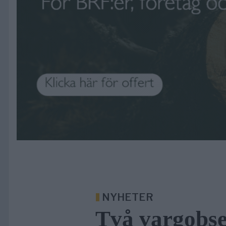
NYHETER
Två vargobse