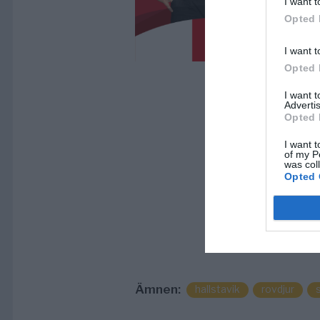
I want t
Opted 
I want t
Opted 
I want 
Advertis
Opted 
I want t
of my P
was col
Opted 
Ämnen:
hallstavik
rovdjur