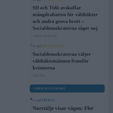
SD och Tidö avskaffar
mängdrabatten för våldtäkter
och andra grova brott –
Socialdemokraterna säger nej
Andrea Kronvall
15 jul
KONSERVATIV
Socialdemokraterna väljer
våldtäktsmännen framför
kvinnorna
Carl Eos
LIBERALA LEDARE
4 aug
LIBERAL
Norrtälje visar vägen: Fler