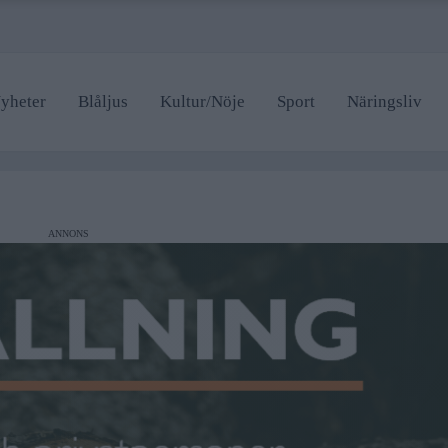
yheter
Blåljus
Kultur/Nöje
Sport
Näringsliv
lje badhus
 stängd hela sommaren
ANNONS
lje badhus