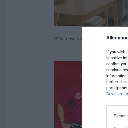
Alltomnorr
Båda observationerna har enligt Ska
If you wish 
sensitive in
confirm you
continue se
information 
further disc
participants
Downstream 
Persona