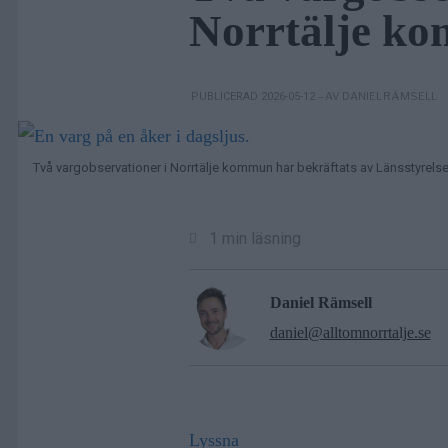
Norrtälje k
– AV DANIEL RÄMSELL
PUBLICERAD 2026-05-12
Två vargobservationer i Norrtälje kommun har bekräftats av Länsstyrels
1 min läsning
Daniel Rämsell
daniel@alltomnorrtalje.se
Lyssna