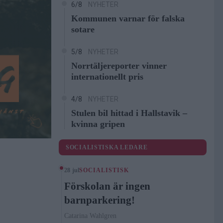
6/8
NYHETER
Kommunen varnar för falska
sotare
5/8
NYHETER
Norrtäljereporter vinner
internationellt pris
4/8
NYHETER
Stulen bil hittad i Hallstavik –
kvinna gripen
SOCIALISTISKA LEDARE
28 jul
SOCIALISTISK
Förskolan är ingen
barnparkering!
Catarina Wahlgren