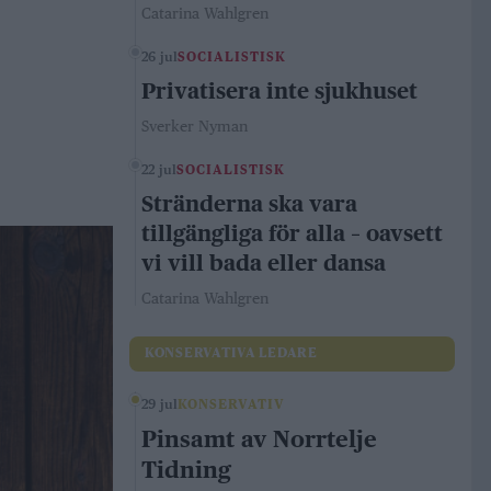
Catarina Wahlgren
26 jul
SOCIALISTISK
Privatisera inte sjukhuset
Sverker Nyman
22 jul
SOCIALISTISK
Stränderna ska vara
tillgängliga för alla – oavsett
vi vill bada eller dansa
Catarina Wahlgren
KONSERVATIVA LEDARE
29 jul
KONSERVATIV
Pinsamt av Norrtelje
Tidning