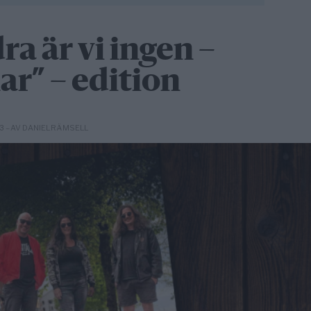
a är vi ingen –
” – edition
– AV DANIEL RÄMSELL
13