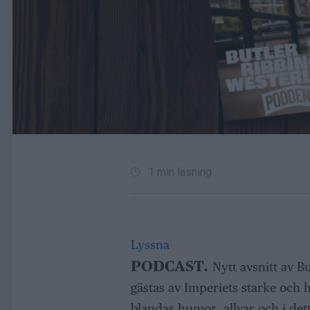
1 min läsning
Lyssna
PODCAST.
Nytt avsnitt av B
gästas av Imperiets starke och
blandas humor, allvar och i dett