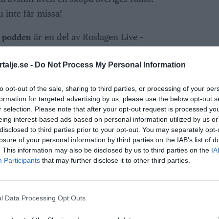
 inte får missa!
är en del av Roslagen Live –
– podden
igaste mediahus. Kanske norra europas
talje.se -
Do Not Process My Personal Information
l säkerhet Norra Roslagens mysigaste
, Ribbing och Westerlund-Podden Norra
to opt-out of the sale, sharing to third parties, or processing of your per
) podd.
formation for targeted advertising by us, please use the below opt-out s
r selection. Please note that after your opt-out request is processed y
n Live
och Allt Om Norrtälje
eing interest-based ads based on personal information utilized by us or
disclosed to third parties prior to your opt-out. You may separately opt-
losure of your personal information by third parties on the IAB’s list of
ANNONS
. This information may also be disclosed by us to third parties on the
IA
Participants
that may further disclose it to other third parties.
l Data Processing Opt Outs