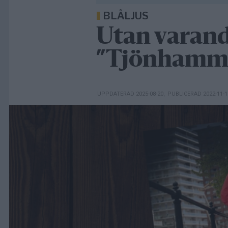
BLÅLJUS
Utan varandr
”Tjönhammar
UPPDATERAD 2025-08-20
,
PUBLICERAD 2022-11-