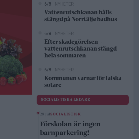
6/8
NYHETER
Vattenrutschkanan hålls
stängd på Norrtälje badhus
6/8
NYHETER
Efter skadegörelsen –
vattenrutschkanan stängd
hela sommaren
6/8
NYHETER
Kommunen varnar för falska
sotare
SOCIALISTISKA LEDARE
28 jul
SOCIALISTISK
Förskolan är ingen
barnparkering!