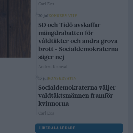
Carl Eos
20 jul
KONSERVATIV
SD och Tidö avskaffar
mängdrabatten för
våldtäkter och andra grova
brott – Socialdemokraterna
säger nej
Andrea Kronvall
15 jul
KONSERVATIV
Socialdemokraterna väljer
våldtäktsmännen framför
kvinnorna
Carl Eos
LIBERALA LEDARE