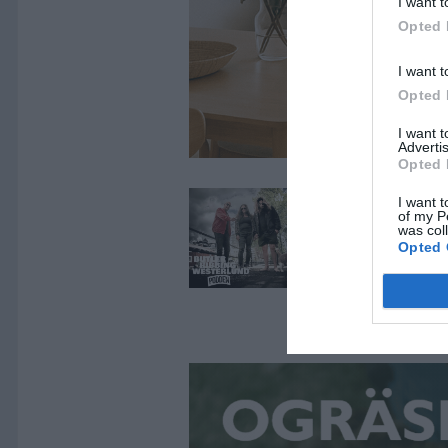
I want t
Opted 
I want t
Opted 
I want 
Advertis
Opted 
I want t
of my P
was col
Opted 