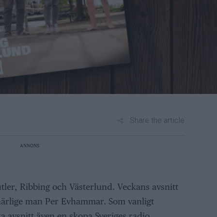
Share the article
ANNONS
utler, Ribbing och Västerlund. Veckans avsnitt
 härlige man Per Evhammar. Som vanligt
a avsnitt även en skopa Sveriges radio.