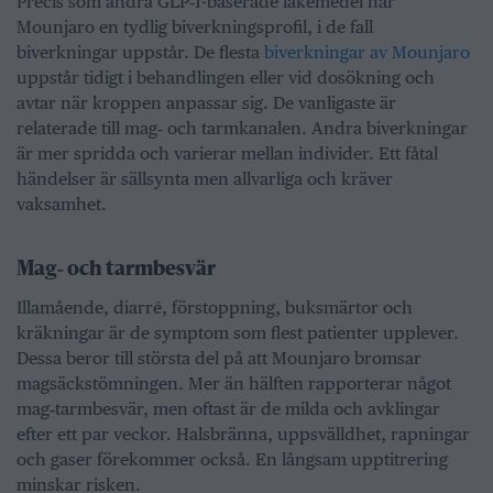
Precis som andra GLP‑1-baserade läkemedel har
Mounjaro en tydlig biverkningsprofil, i de fall
biverkningar uppstår. De flesta
biverkningar av Mounjaro
uppstår tidigt i behandlingen eller vid dosökning och
avtar när kroppen anpassar sig. De vanligaste är
relaterade till mag‑ och tarmkanalen. Andra biverkningar
är mer spridda och varierar mellan individer. Ett fåtal
händelser är sällsynta men allvarliga och kräver
vaksamhet.
Mag‑ och tarmbesvär
Illamående, diarré, förstoppning, buksmärtor och
kräkningar är de symptom som flest patienter upplever.
Dessa beror till största del på att Mounjaro bromsar
magsäckstömningen. Mer än hälften rapporterar något
mag‑tarmbesvär, men oftast är de milda och avklingar
efter ett par veckor. Halsbränna, uppsvälldhet, rapningar
och gaser förekommer också. En långsam upptitrering
minskar risken.