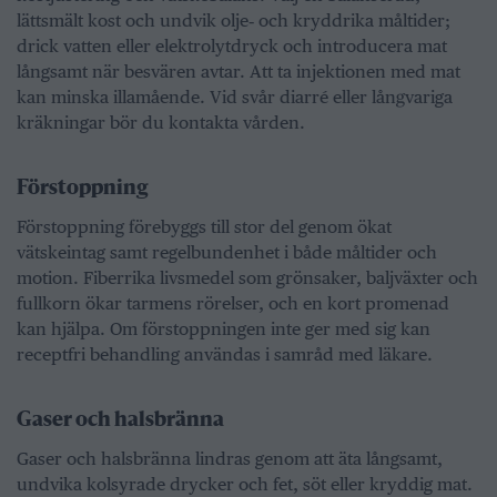
lättsmält kost och undvik olje‑ och kryddrika måltider;
drick vatten eller elektrolytdryck och introducera mat
långsamt när besvären avtar. Att ta injektionen med mat
kan minska illamående. Vid svår diarré eller långvariga
kräkningar bör du kontakta vården.
Förstoppning
Förstoppning förebyggs till stor del genom ökat
vätskeintag samt regelbundenhet i både måltider och
motion. Fiberrika livsmedel som grönsaker, baljväxter och
fullkorn ökar tarmens rörelser, och en kort promenad
kan hjälpa. Om förstoppningen inte ger med sig kan
receptfri behandling användas i samråd med läkare.
Gaser och halsbränna
Gaser och halsbränna lindras genom att äta långsamt,
undvika kolsyrade drycker och fet, söt eller kryddig mat.