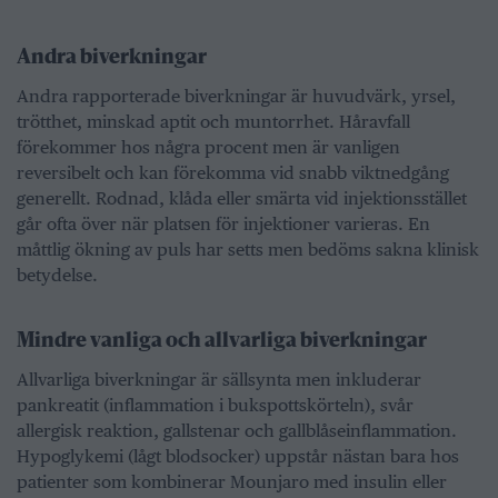
Andra biverkningar
Andra rapporterade biverkningar är huvudvärk, yrsel,
trötthet, minskad aptit och muntorrhet. Håravfall
förekommer hos några procent men är vanligen
reversibelt och kan förekomma vid snabb viktnedgång
generellt. Rodnad, klåda eller smärta vid injektionsstället
går ofta över när platsen för injektioner varieras. En
måttlig ökning av puls har setts men bedöms sakna klinisk
betydelse.
Mindre vanliga och allvarliga biverkningar
Allvarliga biverkningar är sällsynta men inkluderar
pankreatit (inflammation i bukspottskörteln), svår
allergisk reaktion, gallstenar och gallblåseinflammation.
Hypoglykemi (lågt blodsocker) uppstår nästan bara hos
patienter som kombinerar Mounjaro med insulin eller