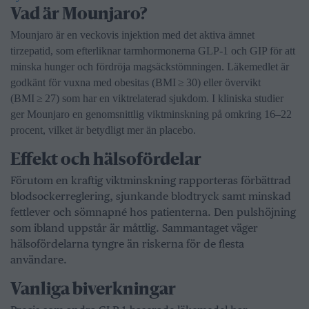
Vad är Mounjaro?
Mounjaro är en veckovis injektion med det aktiva ämnet
tirzepatid, som efterliknar tarmhormonerna GLP‑1 och GIP för att
minska hunger och fördröja magsäckstömningen. Läkemedlet är
godkänt för vuxna med obesitas (BMI ≥ 30) eller övervikt
(BMI ≥ 27) som har en viktrelaterad sjukdom. I kliniska studier
ger Mounjaro en genomsnittlig viktminskning på omkring 16–22
procent, vilket är betydligt mer än placebo.
Effekt och hälsofördelar
Förutom en kraftig viktminskning rapporteras förbättrad
blodsockerreglering, sjunkande blodtryck samt minskad
fettlever och sömnapné hos patienterna. Den pulshöjning
som ibland uppstår är måttlig. Sammantaget väger
hälsofördelarna tyngre än riskerna för de flesta
användare.
Vanliga biverkningar