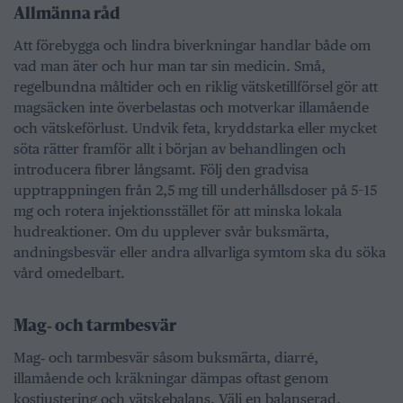
Allmänna råd
Att förebygga och lindra biverkningar handlar både om
vad man äter och hur man tar sin medicin. Små,
regelbundna måltider och en riklig vätsketillförsel gör att
magsäcken inte överbelastas och motverkar illamående
och vätskeförlust. Undvik feta, kryddstarka eller mycket
söta rätter framför allt i början av behandlingen och
introducera fibrer långsamt. Följ den gradvisa
upptrappningen från 2,5 mg till underhållsdoser på 5–15
mg och rotera injektionsstället för att minska lokala
hudreaktioner. Om du upplever svår buksmärta,
andningsbesvär eller andra allvarliga symtom ska du söka
vård omedelbart.
Mag‑ och tarmbesvär
Mag‑ och tarmbesvär såsom buksmärta, diarré,
illamående och kräkningar dämpas oftast genom
kostjustering och vätskebalans. Välj en balanserad,