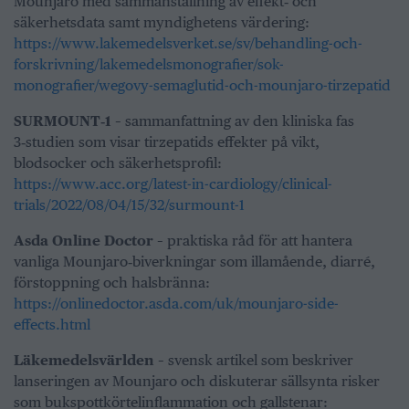
Mounjaro med sammanställning av effekt‑ och
säkerhetsdata samt myndighetens värdering:
https://www.lakemedelsverket.se/sv/behandling-och-
forskrivning/lakemedelsmonografier/sok-
monografier/wegovy-semaglutid-och-mounjaro-tirzepatid
SURMOUNT‑1
– sammanfattning av den kliniska fas
3‑studien som visar tirzepatids effekter på vikt,
blodsocker och säkerhetsprofil:
https://www.acc.org/latest-in-cardiology/clinical-
trials/2022/08/04/15/32/surmount-1
Asda Online Doctor
– praktiska råd för att hantera
vanliga Mounjaro‑biverkningar som illamående, diarré,
förstoppning och halsbränna:
https://onlinedoctor.asda.com/uk/mounjaro-side-
effects.html
Läkemedelsvärlden
– svensk artikel som beskriver
lanseringen av Mounjaro och diskuterar sällsynta risker
som bukspottkörtelinflammation och gallstenar: