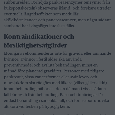
sulfonureider. Förhöjda pankreasenzymer (enzymer från
bukspottskörteln) observeras ibland, och forskare utreder
eventuella långtidseffekter som medullär
sköldkörtelcancer och pancreascancer, men något sådant
samband har i dagsläget inte fastställts.
Kontraindikationer och
försiktighetsåtgärder
Mounjaro rekommenderas inte för gravida eller ammande
kvinnor. Kvinnor i fertil ålder ska använda
preventivmedel och avsluta behandlingen minst en
månad före planerad graviditet. Personer med tidigare
pankreatit, vissa cancerformer eller svår lever‑ och
njursjukdom ska rådgöra med läkare (vilket gäller alltid)
innan behandling påbörjas, detta då man i vissa sådana
fall bör avstå från behandling. Barn och tonåringar får
endast behandling i särskilda fall, och förare bör undvika
att köra vid tecken på hypoglykemi.