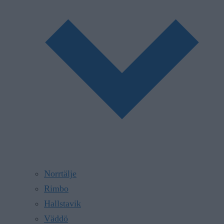
Norrtälje
Rimbo
Hallstavik
Väddö