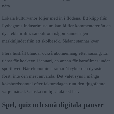
Lokala kulturvanor följer med in i flödena. Ett klipp från
Pythagoras Industrimuseum kan få fler kommentarer än en
dyr reklamfilm, särskilt om någon känner igen
maskinljudet från ett skolbesök. Sådant stannar kvar.
Flera hushåll blandar också abonnemang efter säsong. En
tjänst för hockeyn i januari, en annan för barnfilmer under
sportlovet. När ekonomin stramar åt ryker den dyraste
först, inte den mest använda. Det valet syns i många
köksbordssamtal efter fakturadagen runt den tjugofemte
varje månad. Ganska rimligt, faktiskt här.
Spel, quiz och små digitala pauser
Spelandet är bredare än många tror. Tonåringar kör