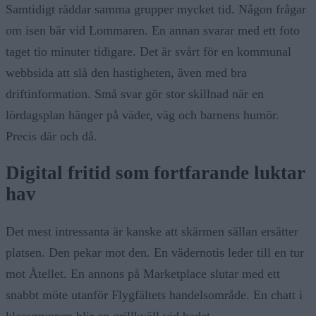
om isen bär vid Lommaren. En annan svarar med ett foto
taget tio minuter tidigare. Det är svårt för en kommunal
webbsida att slå den hastigheten, även med bra
driftinformation. Små svar gör stor skillnad när en
lördagsplan hänger på väder, väg och barnens humör.
Precis där och då.
Digital fritid som fortfarande luktar
hav
Det mest intressanta är kanske att skärmen sällan ersätter
platsen. Den pekar mot den. En vädernotis leder till en tur
mot Åtellet. En annons på Marketplace slutar med ett
snabbt möte utanför Flygfältets handelsområde. En chatt i
klassgruppen blir en grillkväll vid badet.