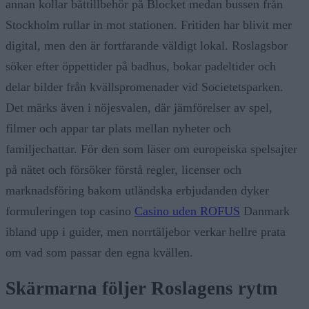
Stockholm rullar in mot stationen. Fritiden har blivit mer
digital, men den är fortfarande väldigt lokal. Roslagsbor
söker efter öppettider på badhus, bokar padeltider och
delar bilder från kvällspromenader vid Societetsparken.
Det märks även i nöjesvalen, där jämförelser av spel,
filmer och appar tar plats mellan nyheter och
familjechattar. För den som läser om europeiska spelsajter
på nätet och försöker förstå regler, licenser och
marknadsföring bakom utländska erbjudanden dyker
formuleringen top casino
Casino uden ROFUS
Danmark
ibland upp i guider, men norrtäljebor verkar hellre prata
om vad som passar den egna kvällen.
Skärmarna följer Roslagens rytm
Pendling sätter tonen. Många i kommunen har en timme