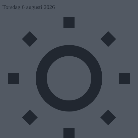
Skip
Torsdag 6 augusti 2026
to
content