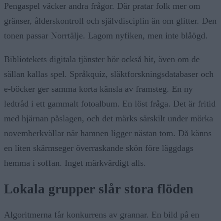
gränser, ålderskontroll och självdisciplin än om glitter. Den
tonen passar Norrtälje. Lagom nyfiken, men inte blåögd.
Bibliotekets digitala tjänster hör också hit, även om de
sällan kallas spel. Språkquiz, släktforskningsdatabaser och
e-böcker ger samma korta känsla av framsteg. En ny
ledtråd i ett gammalt fotoalbum. En löst fråga. Det är fritid
med hjärnan påslagen, och det märks särskilt under mörka
novemberkvällar när hamnen ligger nästan tom. Då känns
en liten skärmseger överraskande skön före läggdags
hemma i soffan. Inget märkvärdigt alls.
Lokala grupper slår stora flöden
Algoritmerna får konkurrens av grannar. En bild på en
bortsprungen katt i Vigelsjö kan spridas snabbare än en