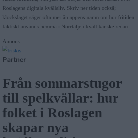
klockslaget säger ofta mer än appens namn om hur fritiden
faktiskt används hemma i Norrtälje i kväll kanske redan.
Annons
Partner
Från sommarstugor
till spelkvällar: hur
folket i Roslagen
skapar nya
kvällstraditioner