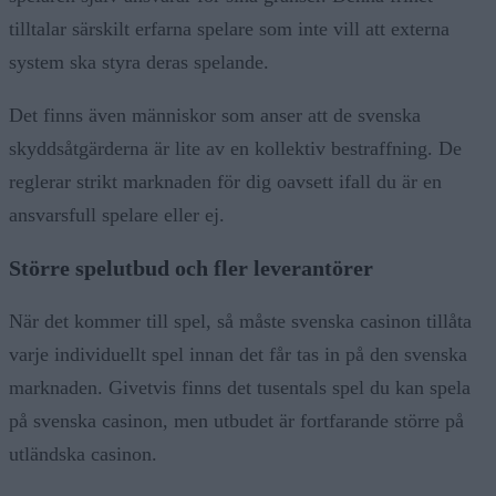
system ska styra deras spelande.
Det finns även människor som anser att de svenska
skyddsåtgärderna är lite av en kollektiv bestraffning. De
reglerar strikt marknaden för dig oavsett ifall du är en
ansvarsfull spelare eller ej.
Större spelutbud och fler leverantörer
När det kommer till spel, så måste svenska casinon tillåta
varje individuellt spel innan det får tas in på den svenska
marknaden. Givetvis finns det tusentals spel du kan spela
på svenska casinon, men utbudet är fortfarande större på
utländska casinon.
Vissa internationella tillverkare av spel ansöker inte ens