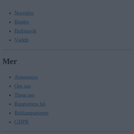
Norrtälje
Rimbo
Hallstavik
Väddö
Mer
Annonsera
Om oss
Tipsa oss
Rapportera fel
Reklampartners
GDPR