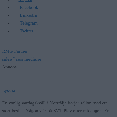
LinkedIn
Telegram
Twitter
RMG Partner
sales@aeonmedia.se
Annons
Lyssna
En vanlig vardagskväll i Norrtälje börjar sällan med ett
stort beslut. Någon slår på SVT Play efter middagen. En
annan kollar båttillbehör på Blocket medan bussen från