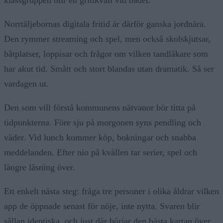
Norrtäljebornas digitala fritid är därför ganska jordnära.
Den rymmer streaming och spel, men också skolskjutsar,
båtplatser, loppisar och frågor om vilken tandläkare som
har akut tid. Smått och stort blandas utan dramatik. Så ser
vardagen ut.
Den som vill förstå kommunens nätvanor bör titta på
tidpunkterna. Före sju på morgonen syns pendling och
väder. Vid lunch kommer köp, bokningar och snabba
meddelanden. Efter nio på kvällen tar serier, spel och
längre läsning över.
Ett enkelt nästa steg: fråga tre personer i olika åldrar vilken
app de öppnade senast för nöje, inte nytta. Svaren blir
sällan identiska, och just där börjar den bästa kartan över
Roslagens digitala kvällsliv. Skriv ner tiden också;