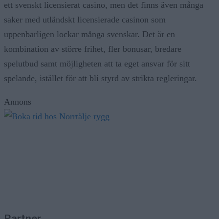
saker med utländskt licensierade casinon som
uppenbarligen lockar många svenskar. Det är en
kombination av större frihet, fler bonusar, bredare
spelutbud samt möjligheten att ta eget ansvar för sitt
spelande, istället för att bli styrd av strikta regleringar.
Annons
Partner