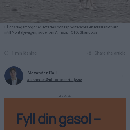
På onsdagsmorgonen fotades och rapporterades en misstänkt varg
intill Norrtäljevägen, söder om Älmsta. FOTO: Skandobs
Share the article
1 min läsning
Alexander Hall
alexander@alltomnorrtalje.se
ANNONS