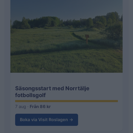
Säsongsstart med Norrtälje
fotbollsgolf
7 aug ·
Från 86 kr
Boka via Visit Roslagen →