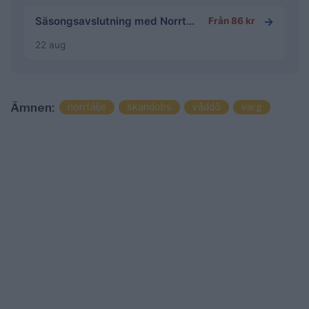
→
Säsongsavslutning med Norrtälje fotbollsgolf
Från 86 kr
22 aug
norrtälje
skandobs
väddö
varg
Ämnen: