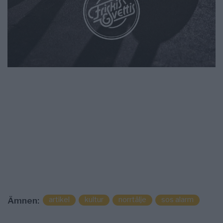
artikel
kultur
norrtälje
sos alarm
Ämnen: