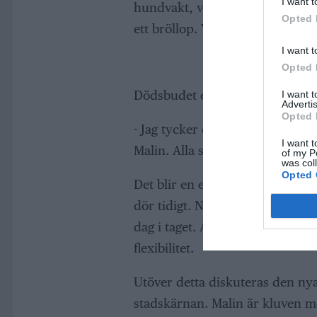
I want t
hundvakt, vilket ifrågasätts av 
Opted 
ett bröllop. Vems? Det förblir hö
I want t
Opted 
Dödsbudet om Ozzy Osbourne b
I want 
Advertis
Opted 
- Jag tycker det är lite pinsamt 
I want t
Malin. Alla ska ju plötsligt bli f
of my P
was col
Opted 
Det blir en existentiell vändni
dör tidigt. Nicklas kontrar med
dag i taget. Att boka gäster i fö
flexibilitet.
Utöver detta diskuteras den nya
stadskärnan. Malin är kluven me