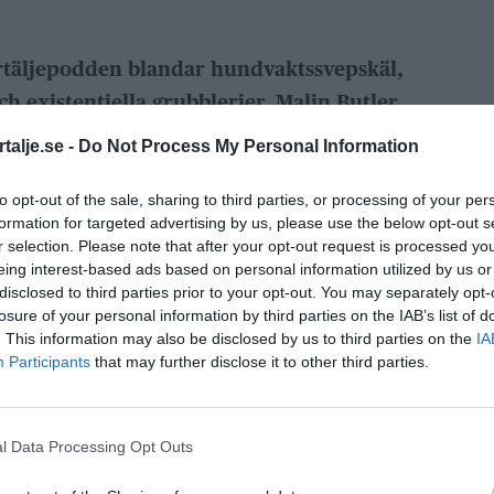
rrtäljepodden blandar hundvaktssvepskäl,
h existentiella grubblerier. Malin Butler
 – kanske till sig själv – medan Nicklas
talje.se -
Do Not Process My Personal Information
dag i taget.
to opt-out of the sale, sharing to third parties, or processing of your per
itt, producerat av Allt om Norrtälje, är tonen
formation for targeted advertising by us, please use the below opt-out s
r selection. Please note that after your opt-out request is processed y
ntiell. Nicklas Salmin inleder med att be om
eing interest-based ads based on personal information utilized by us or
 tolvårsdag, hur pratar man med någon som är
disclosed to third parties prior to your opt-out. You may separately opt-
losure of your personal information by third parties on the IAB’s list of
sta? I “Fråga Malin” framkommer det att han
. This information may also be disclosed by us to third parties on the
IA
Butler Thunberg.
Participants
that may further disclose it to other third parties.
framåt mot helgens evenemang: Hamnkalaset
en det är tveksamt om någon av
l Data Processing Opt Outs
klas hävdar att han är upptagen med