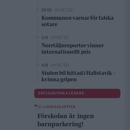
09:00
NYHETER
Kommunen varnar för falska
sotare
5/8
NYHETER
Norrtäljereporter vinner
internationellt pris
4/8
NYHETER
Stulen bil hittad i Hallstavik –
kvinna gripen
SOCIALISTISKA LEDARE
28 jul
SOCIALISTISK
Förskolan är ingen
barnparkering!