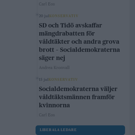
Carl Eos
20 jul
KONSERVATIV
SD och Tidö avskaffar
mängdrabatten för
våldtäkter och andra grova
brott – Socialdemokraterna
säger nej
Andrea Kronvall
15 jul
KONSERVATIV
Socialdemokraterna väljer
våldtäktsmännen framför
kvinnorna
Carl Eos
LIBERALA LEDARE