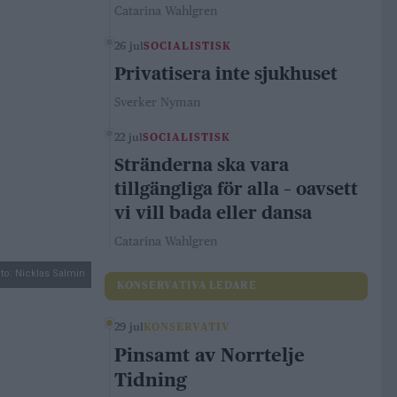
Catarina Wahlgren
26 jul
SOCIALISTISK
Privatisera inte sjukhuset
Sverker Nyman
22 jul
SOCIALISTISK
Stränderna ska vara
tillgängliga för alla – oavsett
vi vill bada eller dansa
Catarina Wahlgren
to: Nicklas Salmin
KONSERVATIVA LEDARE
29 jul
KONSERVATIV
Pinsamt av Norrtelje
Tidning