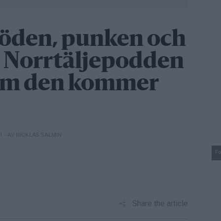
 Döden, punken och
 – Norrtäljepodden
som den kommer
– AV NICKLAS SALMIN
31
Fo
Share the article