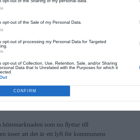
o opt-out of the Sharing of my personal data.
Malin. Hon själv har fullt upp med att planera
In
ljt i dunkel, åtminstone till mitten av avsnittet.
o opt-out of the Sale of my Personal Data.
ANNONS
In
lir en oväntad vändpunkt.
to opt-out of processing my Personal Data for Targeted
ing.
In
att börja lyssna på Black Sabbath just nu, säger
o opt-out of Collection, Use, Retention, Sale, and/or Sharing
ans i dödsögonblicket.
ersonal Data that Is Unrelated with the Purposes for which it
lected.
Out
ng när Malin nämner att många i hennes familj
 ett nytt livsmantra: podden får nu planeras en
CONFIRM
rväg blir svårt – Malins “korta livslängd” kräver
 höstmarknaden som nu flyttar till
n inser att det är ett lyft för kommunens