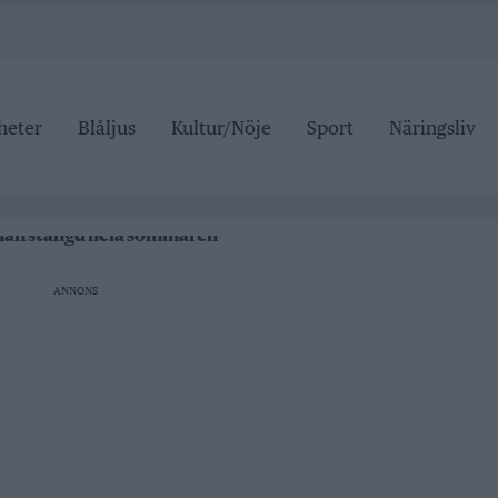
heter
Blåljus
Kultur/Nöje
Sport
Näringsliv
ipen
rrtälje badhus
anan stängd hela sommaren
 pris
ANNONS
ipen
rrtälje badhus