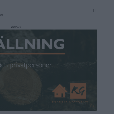
se
ANNONS