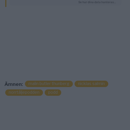
malin butler thunberg
nicklas salmin
Ämnen:
norrtäljepodden
podd