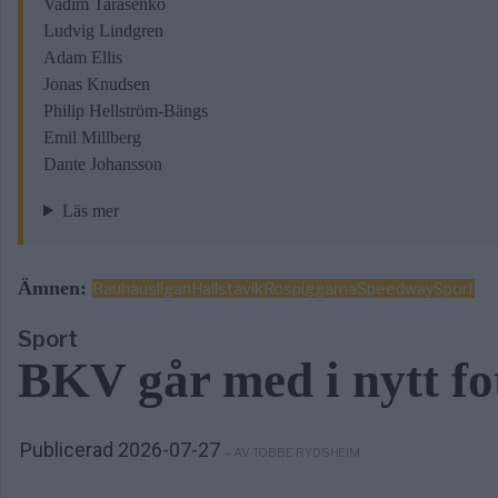
Vadim Tarasenko
Ludvig Lindgren
Adam Ellis
Jonas Knudsen
Philip Hellström-Bängs
Emil Millberg
Dante Johansson
Läs mer
Ämnen:
Bauhausligan
Hallstavik
Rospiggarna
Speedway
Sport
Sport
BKV går med i nytt f
Publicerad 2026-07-27
– AV TOBBE RYDSHEIM