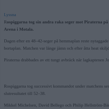
Lyssna
R
ospiggarna tog sin andra raka seger mot
Piraterna
på 
Arena i Motala.
Dagen efter en 48–42-seger på hemmaplan reste nytaggade Ro
bortaplan. Matchen var länge jämn och efter åtta heat skilj
Piraterna drabbades av ett tungt avbräck när lagkaptenen Jo
Rospiggarna tog successivt kommandot under matchens senare 
slutresultatet till 52–38.
Mikkel Michelsen, David Bellego och Philip Hellström-Bäng