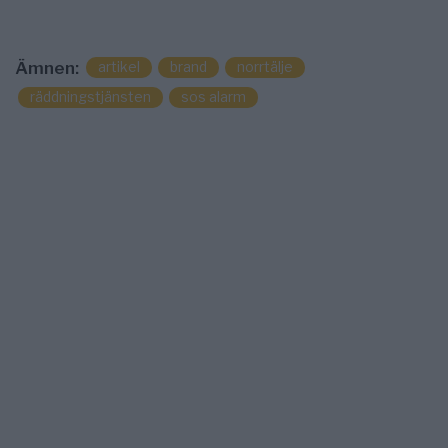
artikel
brand
norrtälje
Ämnen:
räddningstjänsten
sos alarm