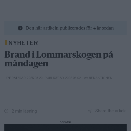
Den här artikeln publicerades för 4 år sedan
NYHETER
Brand i Lommarskogen på
måndagen
– AV REDAKTIONEN
UPPDATERAD 2025-08-20
,
PUBLICERAD 2022-05-02
Share the article
2 min läsning
ANNONS