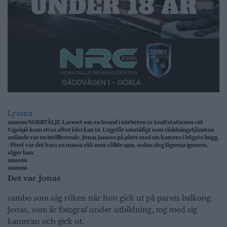
Lyssna
annons
NORRTÄLJE. Larmet om en brand i närheten av kraftstationen vid
Vigelsjö kom strax efter klockan 14. Ungefär samtidigt som räddningstjänsten
anlände var en intillboende, Jonas Janson på plats med sin kamera i högsta hugg.
- Först var det bara en massa rök som vällde upp, sedan slog lågorna igenom,
säger han.
annons
annons
Det var Jonas
sambo som såg röken när hon gick ut på parets balkong.
Jonas, som är fotograf under utbildning, tog med sig
kameran och gick ut.