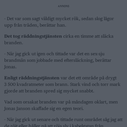
ANNONS
- Det var som sagt väldigt mycket rök, sedan slog lågor
upp från träden, berättar han.
Det tog räddningstjänsten
cirka en timme att släcka
branden.
- När jag gick ut igen och tittade var det en sex-sju
brandmän som jobbade med eftersläckning, berättar
Jonas.
Enligt räddningstjänsten
var det ett område på drygt
3 500 kvadratmeter som brann. Stark vind och torr mark
gjorde att branden spred sig mycket snabbt.
Vad som orsakat branden var på måndagen oklart, men
Jonas Janson skaffade sig en egen teori.
- När jag gick ut senare och tittade runt området såg jag att
de röjt eller håller på att röja sly i kabelgatan från