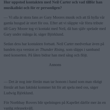
Hur uppstod kontakten med Neil Carter och vad tillför han
musikaliskt och för er personligen?
— Vi alla är stora fans av Gary Moores musik och att få hylla vår
gamla husgud är stort för oss. Efter att vi släppte vår förra tribute
till Gary Moore tog vi kontakt med Neil, då han själv spelade med
Gary under många år, säger Björklund.
Sedan dess har kontakten fortsatt. Neil Carter medverkar även på
bandets nya version av
Thunder Rising
, som släpps i samband
med konserten. På låten bidrar han med sång och flöjt.
Annons
— Det är nog inte förrän man tar honom i hand som man riktigt
förstår att han faktiskt kommer hit för att spela med oss, säger
Ludwig Björklund.
För Northbay Rovers blir spelningen på Kapellet därför mer än en
vanlig releasekväll.