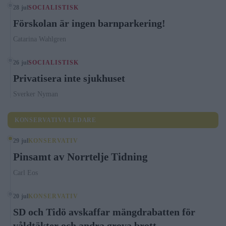
28 jul
SOCIALISTISK
Förskolan är ingen barnparkering!
Catarina Wahlgren
26 jul
SOCIALISTISK
Privatisera inte sjukhuset
Sverker Nyman
KONSERVATIVA LEDARE
29 jul
KONSERVATIV
Pinsamt av Norrtelje Tidning
Carl Eos
20 jul
KONSERVATIV
SD och Tidö avskaffar mängdrabatten för
våldtäkter och andra grova brott –