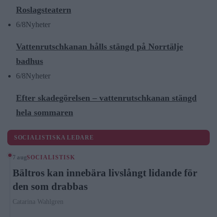
Roslagsteatern
6/8
Nyheter
Vattenrutschkanan hålls stängd på Norrtälje
badhus
6/8
Nyheter
Efter skadegörelsen – vattenrutschkanan stängd
hela sommaren
SOCIALISTISKA LEDARE
7 aug
SOCIALISTISK
Bältros kan innebära livslångt lidande för
den som drabbas
Catarina Wahlgren