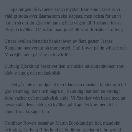
— Spelningen på Kapellet ser vi mycket fram emot. Dels är vi
väldigt stolta över låtarna som ska släppas, men också för att vi
har en så otrolig gäst som tar sig hela vägen till Roslagen för att
förgylla kvällen. Då måste man ju slå till stort, fortsätter Ludwig .
Under kvällen förstärks bandet även av flera gäster. Jesper
Rangemo medverkar på tramporgel, Carl Lovar på tin whistle och
Moa Sjölander på sång och tvärflöjt.
Ludwig Björklund beskriver den irländska musiktraditionen som
både svängig och melankolisk.
— Det går inte att undgå att den irländska musiken bjuder upp till
god stämning, dans och några öl. Samtidigt har den en otroligt
skör, vacker och melankolisk anda. Vi försöker vårt bästa med att
bevara alla dessa sidor, så kvällen på Kapellet kommer att ha
något för alla, säger han.
Northbay Rovers består av Martin Björklund på fiol, mandolin
och sång, Ludwig Björklund på bodhrán, skedar och bouzouki