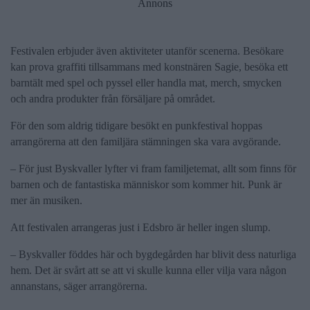
Annons
Festivalen erbjuder även aktiviteter utanför scenerna. Besökare
kan prova graffiti tillsammans med konstnären Sagie, besöka ett
barntält med spel och pyssel eller handla mat, merch, smycken
och andra produkter från försäljare på området.
För den som aldrig tidigare besökt en punkfestival hoppas
arrangörerna att den familjära stämningen ska vara avgörande.
– För just Byskvaller lyfter vi fram familjetemat, allt som finns för
barnen och de fantastiska människor som kommer hit. Punk är
mer än musiken.
Att festivalen arrangeras just i Edsbro är heller ingen slump.
– Byskvaller föddes här och bygdegården har blivit dess naturliga
hem. Det är svårt att se att vi skulle kunna eller vilja vara någon
annanstans, säger arrangörerna.