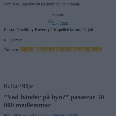
samt Jens Engelbrecht på gitarr och tenorbanjo.
Annons
Fakta: Northbay Rovers på Kapellet
Datum:
31 juli.
Läs mer
Ämnen:
Kapellet
Neil Carter
Norrtälje
Northbay Rovers
Kultur/Nöje
”Vad händer på byn?” passerar 50
000 medlemmar
Publicerad 2026-07-24
– av Tobbe Rydsheim