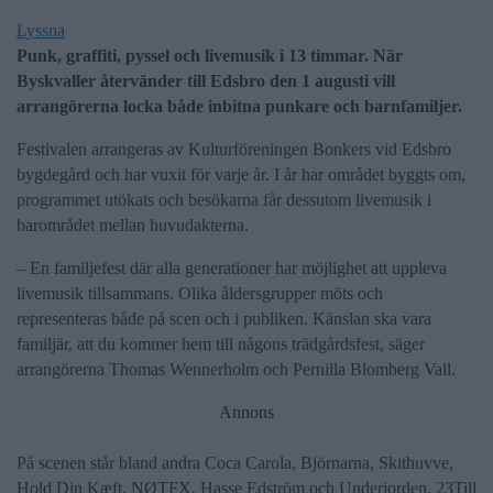
Lyssna
Punk, graffiti, pyssel och livemusik i 13 timmar. När
Byskvaller återvänder till Edsbro den 1 augusti vill
arrangörerna locka både inbitna punkare och barnfamiljer.
Festivalen arrangeras av Kulturföreningen Bonkers vid Edsbro
bygdegård och har vuxit för varje år. I år har området byggts om,
programmet utökats och besökarna får dessutom livemusik i
barområdet mellan huvudakterna.
– En familjefest där alla generationer har möjlighet att uppleva
livemusik tillsammans. Olika åldersgrupper möts och
representeras både på scen och i publiken. Känslan ska vara
familjär, att du kommer hem till någons trädgårdsfest, säger
arrangörerna Thomas Wennerholm och Pernilla Blomberg Vall.
Annons
På scenen står bland andra Coca Carola, Björnarna, Skithuvve,
Hold Din Kæft, NØTFX, Hasse Edström och Underjorden, 23Till