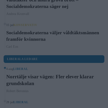
Socialdemokraterna säger nej
Andrea Kronvall
15 jul
KONSERVATIV
Socialdemokraterna väljer våldtäktsmännen
framför kvinnorna
Carl Eos
LIBERALA LEDARE
4 aug
LIBERAL
Norrtälje visar vägen: Fler elever klarar
grundskolan
Robert Beronius
29 jul
LIBERAL