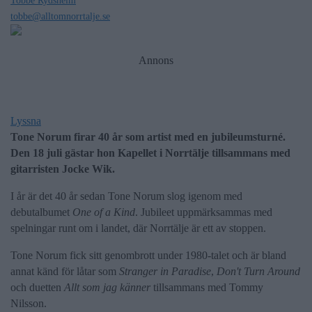
Tobbe Rydsheim
tobbe@alltomnorrtalje.se
Annons
Lyssna
Tone Norum firar 40 år som artist med en jubileumsturné.
Den 18 juli gästar hon Kapellet i Norrtälje tillsammans med
gitarristen Jocke Wik.
I år är det 40 år sedan Tone Norum slog igenom med
debutalbumet
One of a Kind
. Jubileet uppmärksammas med
spelningar runt om i landet, där Norrtälje är ett av stoppen.
Tone Norum fick sitt genombrott under 1980-talet och är bland
annat känd för låtar som
Stranger in Paradise
,
Don't Turn Around
och duetten
Allt som jag känner
tillsammans med Tommy
Nilsson.