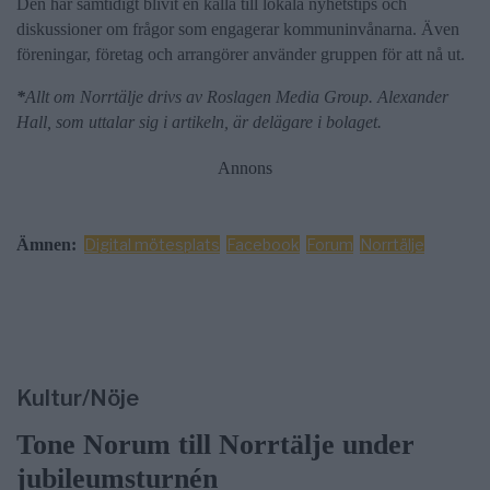
Den har samtidigt blivit en källa till lokala nyhetstips och
diskussioner om frågor som engagerar kommuninvånarna. Även
föreningar, företag och arrangörer använder gruppen för att nå ut.
*
Allt om Norrtälje drivs av Roslagen Media Group. Alexander
Hall, som uttalar sig i artikeln, är delägare i bolaget.
Annons
Ämnen:
Digital mötesplats
Facebook
Forum
Norrtälje
Kultur/Nöje
Tone Norum till Norrtälje under
jubileumsturnén