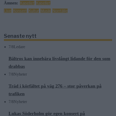
Ämnen:
Kapellet
Kapellet
Live
Konsert
Kultur
Musik
Norrtälje
Senaste nytt
7/8
Ledare
Bältros kan innebära livslångt lidande för den som
drabbas
7/8
Nyheter
Träd i körfältet på väg 276 – stor påverkan på
trafiken
7/8
Nyheter
Lukas Söderholm gör egen konsert på