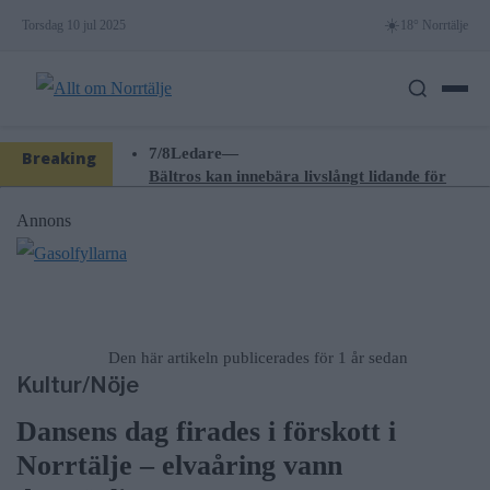
Skip
☀️
Torsdag 10 jul 2025
18° Norrtälje
to
content
7/8
Ledare
—
Breaking
Bältros kan innebära livslångt lidande för
News
den som drabbas
Annons
7/8
Nyheter
—
Träd i körfältet på väg 276 – stor påverkan
på trafiken
7/8
Nyheter
—
Lukas Söderholm gör egen konsert på
Roslagsteatern
Den här artikeln publicerades för 1 år sedan
6/8
Nyheter
—
Kultur/Nöje
Vattenrutschkanan hålls stängd på Norrtälje
badhus
Dansens dag firades i förskott i
6/8
Nyheter
—
Efter skadegörelsen – vattenrutschkanan
Norrtälje – elvaåring vann
stängd hela sommaren