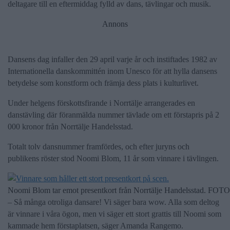
deltagare till en eftermiddag fylld av dans, tävlingar och musik.
Annons
Dansens dag infaller den 29 april varje år och instiftades 1982 av
Internationella danskommittén inom Unesco för att hylla dansens
betydelse som konstform och främja dess plats i kulturlivet.
Under helgens förskottsfirande i Norrtälje arrangerades en
danstävling där föranmälda nummer tävlade om ett förstapris på 2
000 kronor från Norrtälje Handelsstad.
Totalt tolv dansnummer framfördes, och efter juryns och
publikens röster stod Noomi Blom, 11 år som vinnare i tävlingen.
Noomi Blom tar emot presentkort från Norrtälje Handelsstad. FO
– Så många otroliga dansare! Vi säger bara wow. Alla som deltog
är vinnare i våra ögon, men vi säger ett stort grattis till Noomi som
kammade hem förstaplatsen, säger Amanda Rangemo.