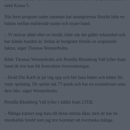
samt Kassa 5.
När årets program sattes samman har arrangörerna försökt hitta en
balans mellan etablerade namn och nyare band.
– Vi strävar alltid efter en bredd, både när det gäller erfarenhet och
hur kända banden är. Sedan är budgeten förstås en avgörande
faktor, säger Thomas Wennerholm.
Både Thomas Wennerholm och Pernilla Blomberg Vall lyfter fram
band de tror kan bli festivalens överraskningar.
– Hold Din Kæft är på väg upp och blir bara bättre och bättre för
varje spelning. De spelar rak 77-punk och har en scennärvaro utan
dess like, säger Wennerholm.
Pernilla Blomberg Vall lyfter i stället fram 23Till.
– Många känner nog bara till deras största låtar, men de har en
musikalisk bredd som jag tror kommer att överraska många.