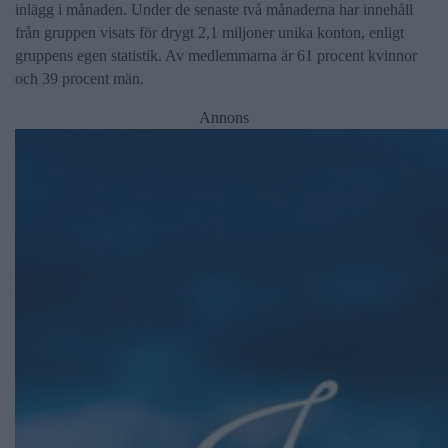
inlägg i månaden. Under de senaste två månaderna har innehåll
från gruppen visats för drygt 2,1 miljoner unika konton, enligt
gruppens egen statistik. Av medlemmarna är 61 procent kvinnor
och 39 procent män.
Annons