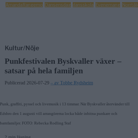
AmandaRangemo
Dansensdag
dansskola
Evenemang
Norrtäl
Kultur/Nöje
Punkfestivalen Byskvaller växer –
satsar på hela familjen
Publicerad 2026-07-29
– av Tobbe Rydsheim
Punk, graffiti, pyssel och livemusik i 13 timmar. När Byskvaller återvänder till
Edsbro den 1 augusti vill arrangörerna locka både inbitna punkare och
barnfamiljer. FOTO: Rebecka Rodling Staf
2 min läsning