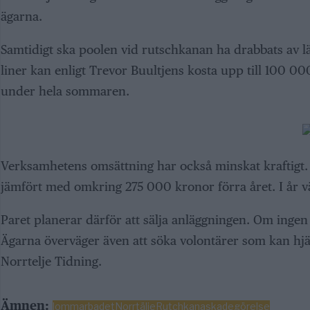
ägarna.
Samtidigt ska poolen vid rutschkanan ha drabbats av l
liner kan enligt Trevor Buultjens kosta upp till 100 0
under hela sommaren.
Verksamhetens omsättning har också minskat kraftigt.
jämfört med omkring 275 000 kronor förra året. I år v
Paret planerar därför att sälja anläggningen. Om inge
Ägarna överväger även att söka volontärer som kan hjälp
Norrtelje Tidning.
Ämnen:
lommarbadet
Norrtälje
Rutchkana
skadegörelse