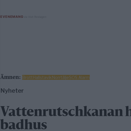
Ämnen:
Brott
Hallstavik
Norrtälje
SOS Alarm
Nyheter
Vattenrutschkanan hå
badhus