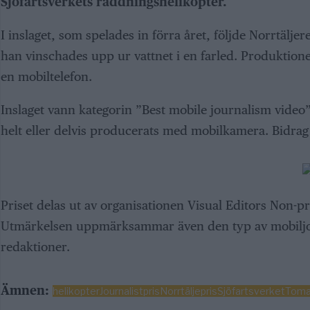
Sjöfartsverkets räddningshelikopter.
I inslaget, som spelades in förra året, följde Norrtälj
han vinschades upp ur vattnet i en farled. Produktio
en mobiltelefon.
Inslaget vann kategorin ”Best mobile journalism video”
helt eller delvis producerats med mobilkamera. Bidrag 
Priset delas ut av organisationen Visual Editors Non-pro
Utmärkelsen uppmärksammar även den typ av mobiljou
redaktioner.
Ämnen:
helikopter
Journalistpris
Norrtälje
pris
Sjöfartsverket
Toma