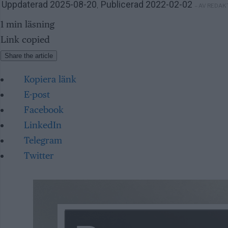
Uppdaterad 2025-08-20
Publicerad 2022-02-02
– AV REDAK
,
1 min läsning
Link copied
Share the article
Kopiera länk
E-post
Facebook
LinkedIn
Telegram
Twitter