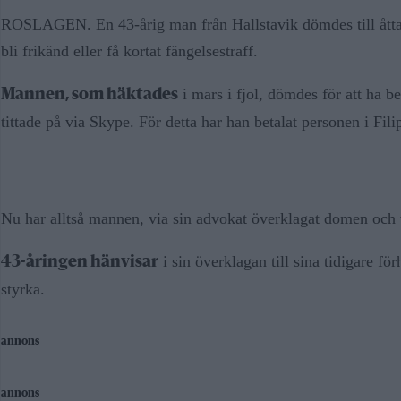
ROSLAGEN. En 43-årig man från Hallstavik dömdes till åtta 
bli frikänd eller få kortat fängelsestraff.
i mars i fjol, dömdes för att ha b
Mannen, som häktades
tittade på via Skype. För detta har han betalat personen i Fili
Nu har alltså mannen, via sin advokat överklagat domen och vill
i sin överklagan till sina tidigare fö
43-åringen hänvisar
styrka.
annons
annons