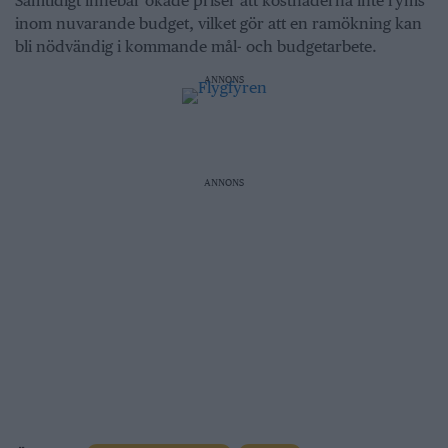
Samtidigt innebär ökade priser att kostnaderna inte ryms
inom nuvarande budget, vilket gör att en ramökning kan
bli nödvändig i kommande mål- och budgetarbete.
ANNONS
ANNONS