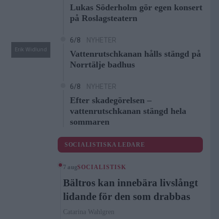
Lukas Söderholm gör egen konsert
på Roslagsteatern
6/8
NYHETER
Erik Widlund
Vattenrutschkanan hålls stängd på
Norrtälje badhus
6/8
NYHETER
Efter skadegörelsen –
vattenrutschkanan stängd hela
sommaren
SOCIALISTISKA LEDARE
7 aug
SOCIALISTISK
Bältros kan innebära livslångt
lidande för den som drabbas
Catarina Wahlgren