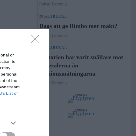
Robert Beronius
29 jul
LIBERAL
Dags att ge Rimbo mer makt?
Robert Beronius
21 jul
LIBERAL
sonal or
Historien har varit snällare mot
ection to
Liberalerna än
ou may
opinionsmätningarna
 personal
out of the
Robert Beronius
 downstream
B’s List of
ANNONS
ANNONS