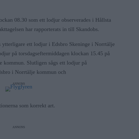
ockan 08.30 som ett lodjur observerades i Hållsta
kttagelsen har rapporterats in till Skandobs.
ytterligare ett lodjur i Edsbro Skeninge i Norrtälje
odjur på torsdagseftermiddagen klockan 15.45 på
e kommun. Slutligen sågs ett lodjur på
dsbro i Norrtälje kommun och
ANNONS
tionerna som korrekt art.
ANNONS