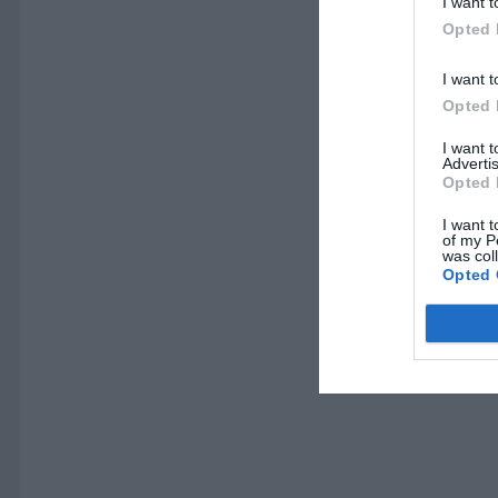
I want t
Opted 
I want t
Opted 
I want 
Advertis
Opted 
I want t
of my P
was col
Opted 