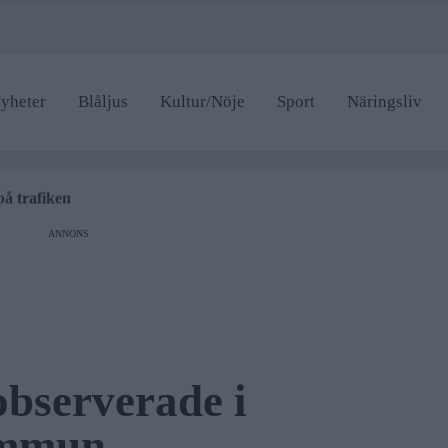
yheter
Blåljus
Kultur/Nöje
Sport
Näringsliv
tängd hela sommaren
en som drabbas
på trafiken
gsteatern
e badhus
ANNONS
tängd hela sommaren
en som drabbas
observerade i
ommun