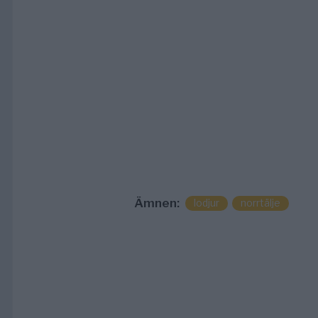
Ämnen:
lodjur
norrtälje