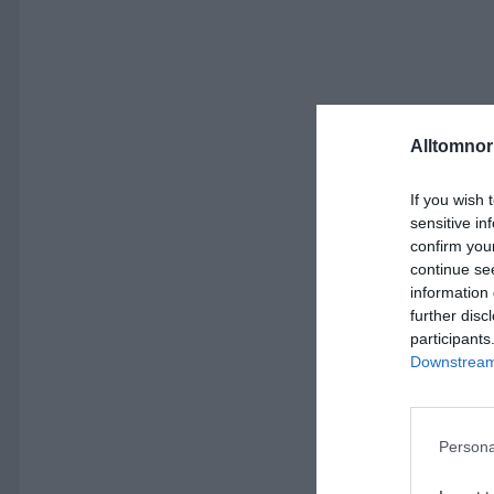
Alltomnorr
If you wish 
sensitive in
confirm you
continue se
information 
further disc
participants
Downstream 
Persona