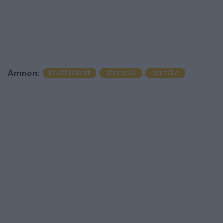
kosttillskott
näringsliv
norrtälje
Ämnen: