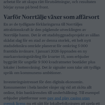
arbetat för att skapa rätt förutsättningar, och resultaten
börjar synas på bred front.
Varför Norrtälje växer som affärsort
En av de tydligaste förklaringarna till Norrtäljes
attraktionskraft är den pågående utvecklingen av
Norrtälje hamn. Det är ett stadsbyggnadsprojekt av sällan
skådat slag för en stad av denna storlek, ett helt nytt
stadsdelsnära område planerat för omkring 5 000
framtida invånare. I januari 2026 öppnades en ny
markanvisningstävling för kvarter 15, som erbjuder
byggrätt för ungefär 9 500 kvadratmeter bostäder plus
lokaler i bottenvåning. Det är signaler som talar sitt tydliga
språk om kommunens ambitioner.
Investeringsintresset för den digitala ekonomin.
Konsumenter i hela landet vänjer sig vid att sköta allt
online, från bankärenden till underhållning. Till exempel
erbjuder plattformar som
pay and play casino utan
svensk licens
nu ett sätt för lokalbefolkningen att spela ett