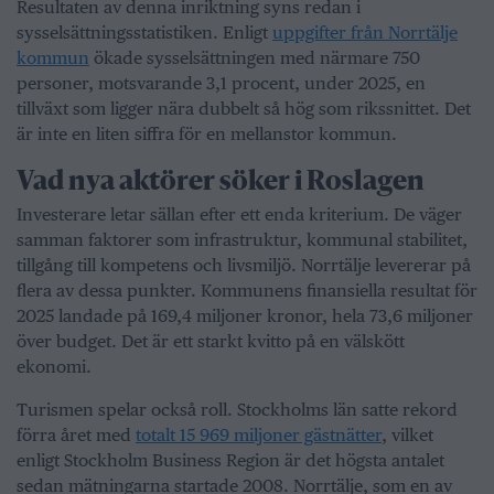
Resultaten av denna inriktning syns redan i
sysselsättningsstatistiken. Enligt
uppgifter från Norrtälje
kommun
ökade sysselsättningen med närmare 750
personer, motsvarande 3,1 procent, under 2025, en
tillväxt som ligger nära dubbelt så hög som rikssnittet. Det
är inte en liten siffra för en mellanstor kommun.
Vad nya aktörer söker i Roslagen
Investerare letar sällan efter ett enda kriterium. De väger
samman faktorer som infrastruktur, kommunal stabilitet,
tillgång till kompetens och livsmiljö. Norrtälje levererar på
flera av dessa punkter. Kommunens finansiella resultat för
2025 landade på 169,4 miljoner kronor, hela 73,6 miljoner
över budget. Det är ett starkt kvitto på en välskött
ekonomi.
Turismen spelar också roll. Stockholms län satte rekord
förra året med
totalt 15 969 miljoner gästnätter
, vilket
enligt Stockholm Business Region är det högsta antalet
sedan mätningarna startade 2008. Norrtälje, som en av