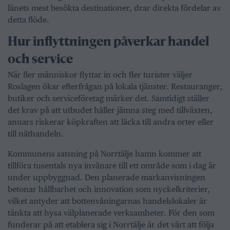
länets mest besökta destinationer, drar direkta fördelar av
detta flöde.
Hur inflyttningen påverkar handel
och service
När fler människor flyttar in och fler turister väljer
Roslagen ökar efterfrågan på lokala tjänster. Restauranger,
butiker och serviceföretag märker det. Samtidigt ställer
det krav på att utbudet håller jämna steg med tillväxten,
annars riskerar köpkraften att läcka till andra orter eller
till näthandeln.
Kommunens satsning på Norrtälje hamn kommer att
tillföra tusentals nya invånare till ett område som i dag är
under uppbyggnad. Den planerade markanvisningen
betonar hållbarhet och innovation som nyckelkriterier,
vilket antyder att bottenvåningarnas handelslokaler är
tänkta att hysa välplanerade verksamheter. För den som
funderar på att etablera sig i Norrtälje är det värt att följa