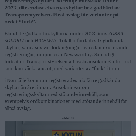
registreringsskyltar i Norrtälje minskade under
2023, där endast elva nya skyltar fick godkänt av
Transportstyrelsen. Flest avslag får varianter på
ordet “fuck”.
Bland de godkända skyltarna under 2023 finns
Z0BRA
,
SOLDRIV
och
HIGHWAY
. Totalt utfärdades 17 godkända
skyltar, varav sex var förlängningar av redan existerande
registreringar, rapporterar Newsworthy. Samtidigt
fortsätter Transportstyrelsen att avslå ansökningar för ord
som kan väcka anstöt, med varianter av "fuck" i topp.
i Norrtälje kommun registrerades nio färre godkända
skyltar än året innan. Ansökningar om
registreringsskyltar med stötande innehåll, som
exempelvis ordkombinationer med stötande innehåll får
alltså avslag.
ANNONS