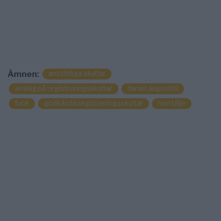
anstötliga skyltar
Ämnen:
avslag på registreringsskyltar
daniel augustini
fuck
godkända registreringsskyltar
norrtälje