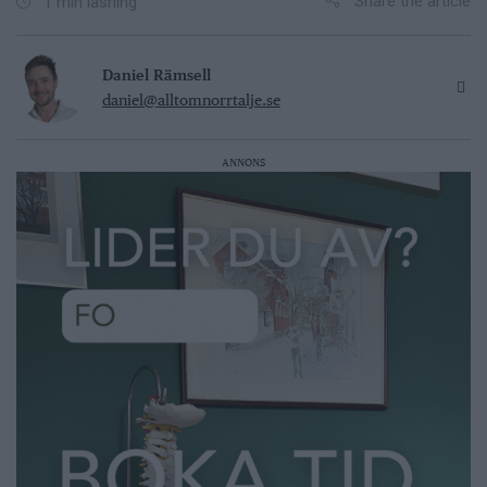
Share the article
1 min läsning
Daniel Rämsell
daniel@alltomnorrtalje.se
ANNONS