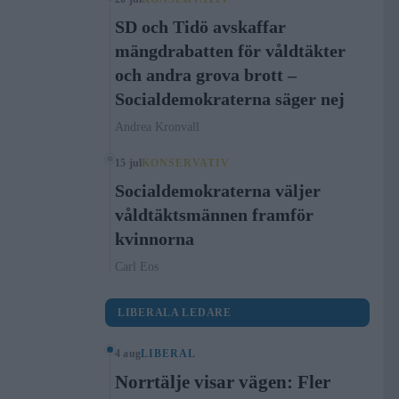
SD och Tidö avskaffar
mängdrabatten för våldtäkter
och andra grova brott –
Socialdemokraterna säger nej
Andrea Kronvall
15 jul
KONSERVATIV
Socialdemokraterna väljer
våldtäktsmännen framför
kvinnorna
Carl Eos
LIBERALA LEDARE
4 aug
LIBERAL
Norrtälje visar vägen: Fler