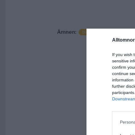
Ämnen:
blåljus
färsna
norrt
Alltomnorr
If you wish 
sensitive in
confirm you
continue se
information 
further disc
participants
Downstream 
Persona