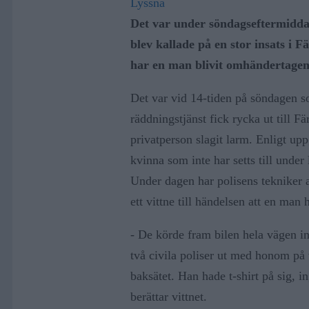
Lyssna
Det var under söndagseftermidda
blev kallade på en stor insats i 
har en man blivit omhändertagen, 
Det var vid 14-tiden på söndagen so
räddningstjänst fick rycka ut till Fär
privatperson slagit larm. Enligt uppg
kvinna som inte har setts till under 
Under dagen har polisens tekniker 
ett vittne till händelsen att en man
- De körde fram bilen hela vägen i
två civila poliser ut med honom på 
baksätet. Han hade t-shirt på sig, 
berättar vittnet.