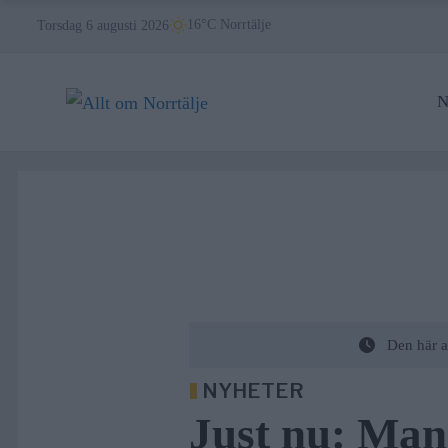
Skip
16°C Norrtälje
Torsdag 6 augusti 2026
to
content
N
Den här a
NYHETER
Just nu: Ma