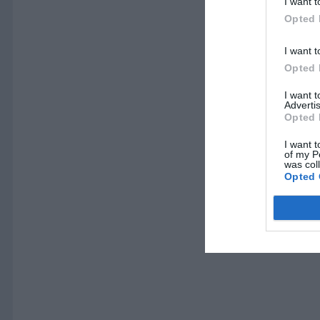
I want t
Opted 
I want t
Opted 
I want 
Advertis
Opted 
I want t
of my P
was col
Opted 