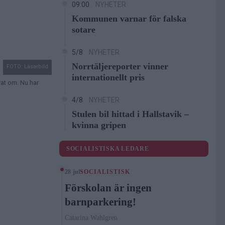
09:00
NYHETER
Kommunen varnar för falska
sotare
5/8
NYHETER
Norrtäljereporter vinner
FOTO: Läsarbild
internationellt pris
rat om. Nu har
4/8
NYHETER
Stulen bil hittad i Hallstavik –
kvinna gripen
SOCIALISTISKA LEDARE
28 jul
SOCIALISTISK
Förskolan är ingen
barnparkering!
Catarina Wahlgren