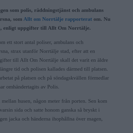
gen som polis, räddningstjänst och ambulans
Färsna, som
Allt om Norrtälje rapporterat
om. Nu
enligt uppgifter till Allt Om Norrtälje.
m ett stort antal poliser, ambulans och
sna, strax utanför Norrtälje stad, efter att en
ifter till Allt Om Norrtälje skall det varit en äldre
längre tid och polisen kallades därmed till platsen.
arbetat på platsen och på söndagskvällen förmedlar
 har omhändertagits av Polis.
n mellan husen, någon meter från porten. Sen kom
varsin sida och satte honom ganska så bryskt i
ingen jacka och händerna ihophållna över magen,