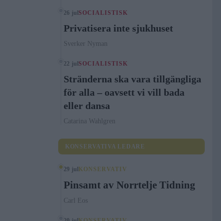
26 jul
SOCIALISTISK
Privatisera inte sjukhuset
Sverker Nyman
22 jul
SOCIALISTISK
Stränderna ska vara tillgängliga
för alla – oavsett vi vill bada
eller dansa
Catarina Wahlgren
KONSERVATIVA LEDARE
29 jul
KONSERVATIV
Pinsamt av Norrtelje Tidning
Carl Eos
20 jul
KONSERVATIV