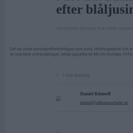
efter blåljus
UPPDATERAD 2025-08-20
,
PUBLICERAD 2024-04-
Det var under söndagseftermiddagen som polis, räddningstjänst och ambu
en man blivit omhändertagen, enligt uppgifter till Allt Om Norrtälje. FOTO:
1 min läsning
Daniel Rämsell
daniel@alltomnorrtalje.se