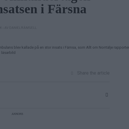
insatsen i Färsna
– AV DANIEL RÄMSELL
14
lans blev kallade på en stor insats i Färnsa, som Allt om Norrtälje rapporte
 läsarbild
Share the article
ANNONS