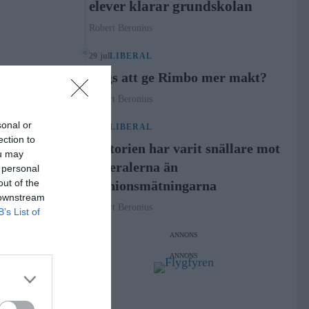
elever klarar grundskolan
Robert Beronius
29 jul
LIBERAL
Dags att ge Rimbo mer makt?
Robert Beronius
sonal or
21 jul
LIBERAL
ection to
Historien har varit snällare mot
ou may
Liberalerna än
 personal
out of the
opinionsmätningarna
 downstream
Robert Beronius
B’s List of
ANNONS
ANNONS