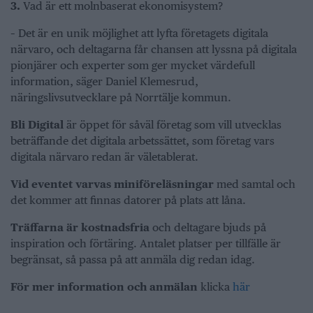
3.
Vad är ett molnbaserat ekonomisystem?
– Det är en unik möjlighet att lyfta företagets digitala
närvaro, och deltagarna får chansen att lyssna på digitala
pionjärer och experter som ger mycket värdefull
information, säger Daniel Klemesrud,
näringslivsutvecklare på Norrtälje kommun.
Bli Digital
är öppet för såväl företag som vill utvecklas
beträffande det digitala arbetssättet, som företag vars
digitala närvaro redan är väletablerat.
Vid eventet varvas miniföreläsningar
med samtal och
det kommer att finnas datorer på plats att låna.
Träffarna är kostnadsfria
och deltagare bjuds på
inspiration och förtäring. Antalet platser per tillfälle är
begränsat, så passa på att anmäla dig redan idag.
För mer information och anmälan
klicka
här