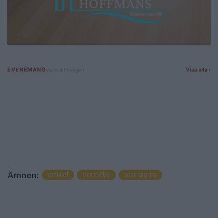
artikel
norrtälje
sos alarm
Ämnen: