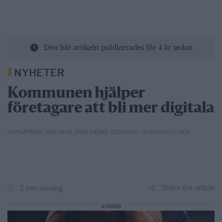
Den här artikeln publicerades för 4 år sedan
NYHETER
Kommunen hjälper
företagare att bli mer digitala
– AV REDAKTIONEN
UPPDATERAD 2025-08-20
,
PUBLICERAD 2022-09-05
Share the article
2 min läsning
ANNONS