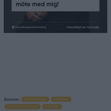
investeringar
kommun
Ämnen:
kommunstyrelsen
norrtälje