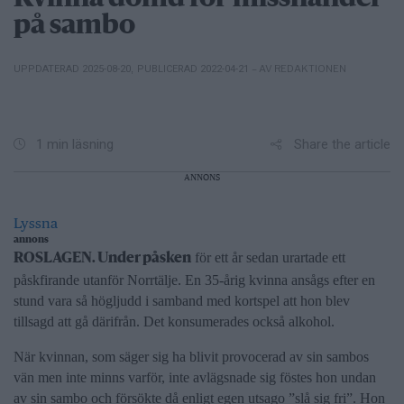
på sambo
– AV REDAKTIONEN
UPPDATERAD 2025-08-20
,
PUBLICERAD 2022-04-21
Share the article
1 min läsning
ANNONS
Lyssna
annons
för ett år sedan urartade ett
ROSLAGEN. Under påsken
påskfirande utanför Norrtälje. En 35-årig kvinna ansågs efter en
stund vara så högljudd i samband med kortspel att hon blev
tillsagd att gå därifrån. Det konsumerades också alkohol.
När kvinnan, som säger sig ha blivit provocerad av sin sambos
vän men inte minns varför, inte avlägsnade sig föstes hon undan
av sin sambo och försökte då enligt egen utsago ”slå sig fri”. Hon