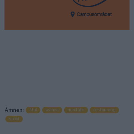
åtal
kvinna
norrtälje
restaurang
Ämnen:
stöld