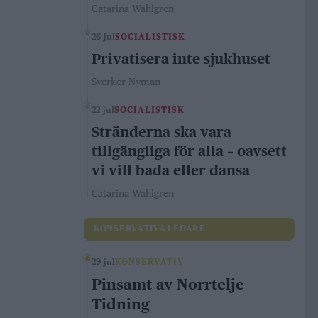
Catarina Wahlgren
26 jul
SOCIALISTISK
Privatisera inte sjukhuset
Sverker Nyman
22 jul
SOCIALISTISK
Stränderna ska vara
tillgängliga för alla – oavsett
vi vill bada eller dansa
Catarina Wahlgren
KONSERVATIVA LEDARE
29 jul
KONSERVATIV
Pinsamt av Norrtelje
Tidning