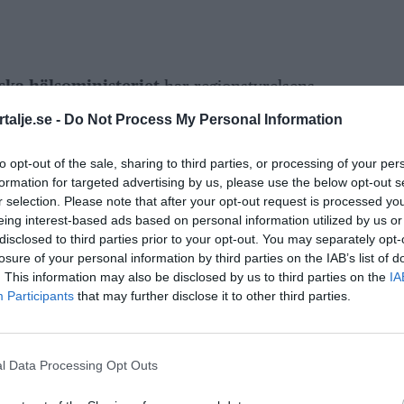
ska hälsoministeriet
har regionstyrelsens
till nödställda i Ukraina. Ukrainska
talje.se -
Do Not Process My Personal Information
 av läkemedel, förbrukningsartiklar och
to opt-out of the sale, sharing to third parties, or processing of your per
formation for targeted advertising by us, please use the below opt-out s
r selection. Please note that after your opt-out request is processed y
ANNONS
eing interest-based ads based on personal information utilized by us or
disclosed to third parties prior to your opt-out. You may separately opt-
losure of your personal information by third parties on the IAB’s list of
. This information may also be disclosed by us to third parties on the
IA
Participants
that may further disclose it to other third parties.
l Data Processing Opt Outs