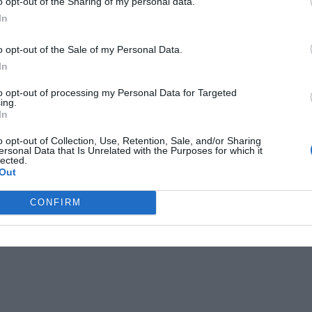
o opt-out of the Sharing of my personal data.
In
o opt-out of the Sale of my Personal Data.
In
to opt-out of processing my Personal Data for Targeted
ing.
In
n
innebär att akutsjukhusen i regionen,
o opt-out of Collection, Use, Retention, Sale, and/or Sharing
ersonal Data that Is Unrelated with the Purposes for which it
yndsamt tagit fram nödvändig utrustning som
lected.
Out
nde att skickas via den ukrainska
CONFIRM
iohundra på sin hemsida.