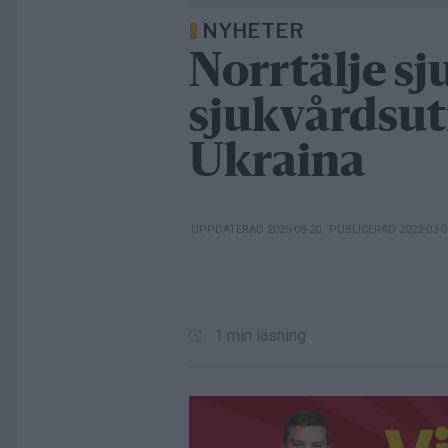
NYHETER
Norrtälje sj
sjukvårdsutr
Ukraina
UPPDATERAD 2025-08-20
,
PUBLICERAD 2022-03-
1 min läsning