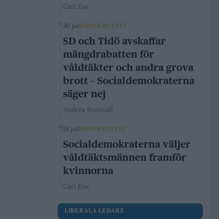
Carl Eos
20 jul
KONSERVATIV
SD och Tidö avskaffar
mängdrabatten för
våldtäkter och andra grova
brott – Socialdemokraterna
säger nej
Andrea Kronvall
15 jul
KONSERVATIV
Socialdemokraterna väljer
våldtäktsmännen framför
kvinnorna
Carl Eos
LIBERALA LEDARE