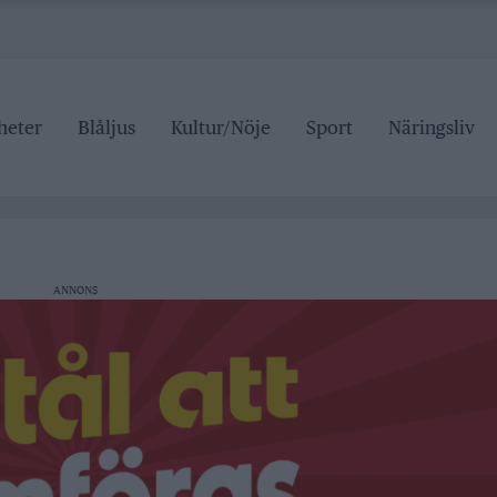
heter
Blåljus
Kultur/Nöje
Sport
Näringsliv
r tre dagar
anan stängd hela sommaren
 pris
ANNONS
ipen
r tre dagar
anan stängd hela sommaren