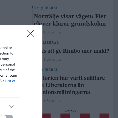
4 aug
LIBERAL
Norrtälje visar vägen: Fler
elever klarar grundskolan
Robert Beronius
29 jul
LIBERAL
sonal or
Dags att ge Rimbo mer makt?
ection to
ou may
Robert Beronius
 personal
out of the
21 jul
LIBERAL
 downstream
Historien har varit snällare
B’s List of
mot Liberalerna än
opinionsmätningarna
Robert Beronius
ANNONS