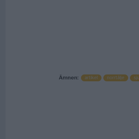
Ämnen:
artikel
norrtälje
sj