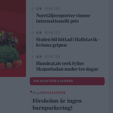
5/8
NYHETER
Norrtäljereporter vinner
internationellt pris
4/8
NYHETER
Stulen bil hittad i Hallstavik –
kvinna gripen
4/8
NYHETER
Hundratals verk fyller
Skaparladan under tre dagar
SOCIALISTISKA LEDARE
28 jul
SOCIALISTISK
Förskolan är ingen
barnparkering!