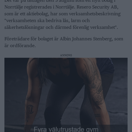
Det var på tisdagen den 5 augusti som ett nytt bolag i
Norrtälje registrerades i Norrtälje. Resero Security AB,
som är ett aktiebolag, har som verksamhetsbeskrivning
"verksamheten ska bedriva lås, larm och
säkerhetslösningar och därmed förenlig verksamhet".
Företrädare för bolaget är Albin Johannes Stenberg, som
är ordförande.
ANNONS