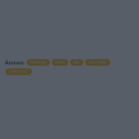
företag
larm
lås
norrtälje
Ämnen:
säkerhet