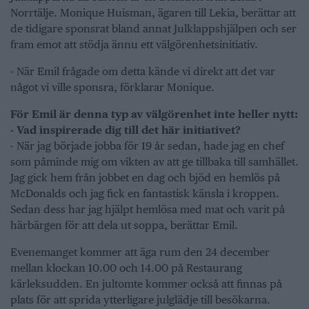
Norrtälje. Monique Huisman, ägaren till Lekia, berättar att
de tidigare sponsrat bland annat Julklappshjälpen och ser
fram emot att stödja ännu ett välgörenhetsinitiativ.
- När Emil frågade om detta kände vi direkt att det var
något vi ville sponsra, förklarar Monique.
För Emil är denna typ av välgörenhet inte heller nytt:
- Vad inspirerade dig till det här initiativet?
- När jag började jobba för 19 år sedan, hade jag en chef
som påminde mig om vikten av att ge tillbaka till samhället.
Jag gick hem från jobbet en dag och bjöd en hemlös på
McDonalds och jag fick en fantastisk känsla i kroppen.
Sedan dess har jag hjälpt hemlösa med mat och varit på
härbärgen för att dela ut soppa, berättar Emil.
Evenemanget kommer att äga rum den 24 december
mellan klockan 10.00 och 14.00 på Restaurang
kärleksudden. En jultomte kommer också att finnas på
plats för att sprida ytterligare julglädje till besökarna.