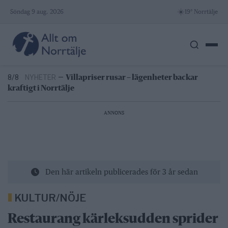
7/8
LEDARE
—
Bältros kan innebära livslångt lidande för
Skip
☀️
Söndag 9 aug. 2026
19° Norrtälje
den som drabbas
to
06:00
NYHETER
—
Varg och björn utanför Hallstavik
8/8
KONSERVATIVA LEDARE
—
Miljöpartiets höjda
content
drivmedelspriser är hat mot landsbygden
8/8
NYHETER
—
Villapriser rusar – lägenheter backar
kraftigt i Norrtälje
8/8
BLÅLJUS
—
Indraget körkort efter parkeringsskada i
Hallstavik
7/8
LEDARE
—
Bältros kan innebära livslångt lidande för
den som drabbas
ANNONS
06:00
NYHETER
—
Varg och björn utanför Hallstavik
Den här artikeln publicerades för 3 år sedan
KULTUR/NÖJE
Restaurang kärleksudden sprider