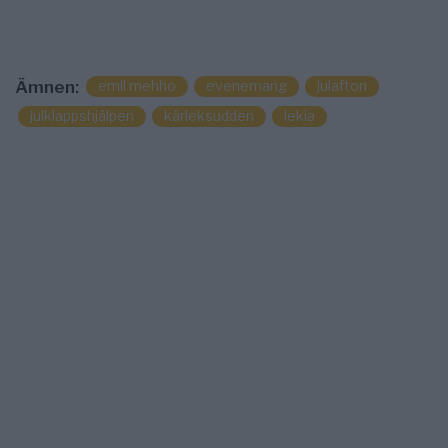
emil mehho
evenemang
julafton
Ämnen:
julklappshjälpen
kärleksudden
lekia