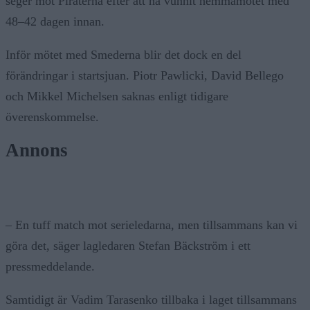
seger mot Piraterna efter att ha vunnit hemmamötet med
48–42 dagen innan.
Inför mötet med Smederna blir det dock en del
förändringar i startsjuan. Piotr Pawlicki, David Bellego
och Mikkel Michelsen saknas enligt tidigare
överenskommelse.
Annons
– En tuff match mot serieledarna, men tillsammans kan vi
göra det, säger lagledaren Stefan Bäckström i ett
pressmeddelande.
Samtidigt är Vadim Tarasenko tillbaka i laget tillsammans