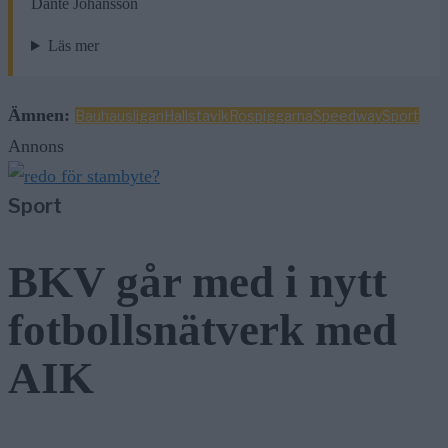
Dante Johansson
Läs mer
Ämnen:
Bauhausligan
Hallstavik
Rospiggarna
Speedway
Sport
Annons
Sport
BKV går med i nytt
fotbollsnätverk med
AIK