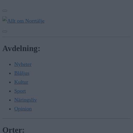
Avdelning:
Nyheter
Blåljus
Kultur
Sport
Näringsliv
Opinion
Orter: