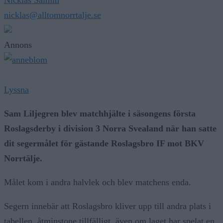
Nicklas Salmin
nicklas@alltomnorrtalje.se
Annons
Lyssna
Sam Liljegren blev matchhjälte i säsongens första
Roslagsderby i division 3 Norra Svealand när han satte
dit segermålet för gästande Roslagsbro IF mot BKV
Norrtälje.
Målet kom i andra halvlek och blev matchens enda.
Segern innebär att Roslagsbro kliver upp till andra plats i
tabellen, åtminstone tillfälligt, även om laget har spelat en