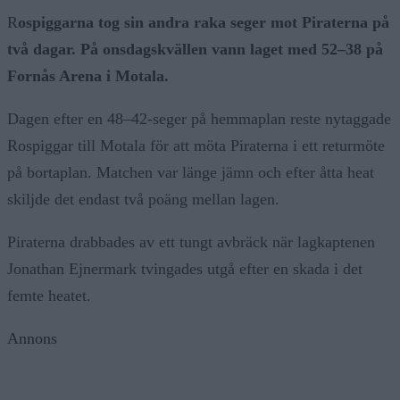
R
ospiggarna tog sin andra raka seger mot
Piraterna
på
två dagar. På onsdagskvällen vann laget med 52–38 på
Fornås Arena i Motala.
Dagen efter en 48–42-seger på hemmaplan reste nytaggade
Rospiggar till Motala för att möta Piraterna i ett returmöte
på bortaplan. Matchen var länge jämn och efter åtta heat
skiljde det endast två poäng mellan lagen.
Piraterna drabbades av ett tungt avbräck när lagkaptenen
Jonathan Ejnermark tvingades utgå efter en skada i det
femte heatet.
Annons