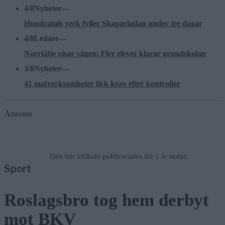
4/8
Nyheter
—
Hundratals verk fyller Skaparladan under tre dagar
4/8
Ledare
—
Norrtälje visar vägen: Fler elever klarar grundskolan
3/8
Nyheter
—
41 matverksamheter fick krav efter kontroller
Annons
Den här artikeln publicerades för 1 år sedan
Sport
Roslagsbro tog hem derbyt
mot BKV