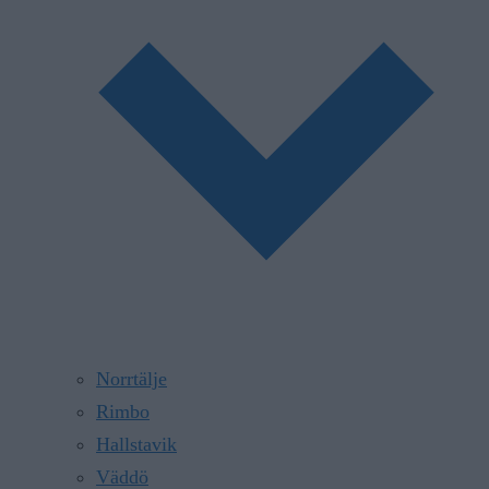
Norrtälje
Rimbo
Hallstavik
Väddö