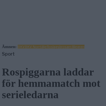
Ämnen:
BKV
BKV Norrtälje
Roslagsbro
sam liljegren
Sport
Rospiggarna laddar
för hemmamatch mot
serieledarna