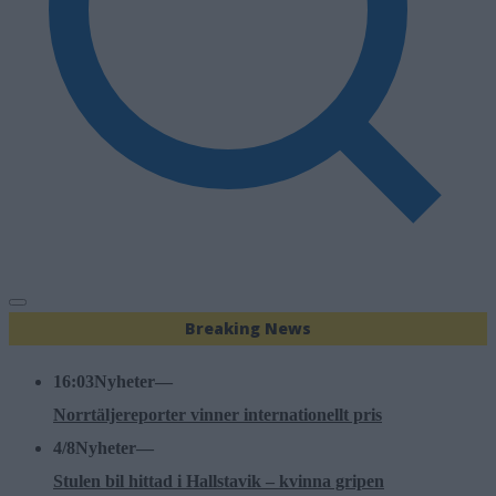
Breaking News
16:03
Nyheter
—
Norrtäljereporter vinner internationellt pris
4/8
Nyheter
—
Stulen bil hittad i Hallstavik – kvinna gripen