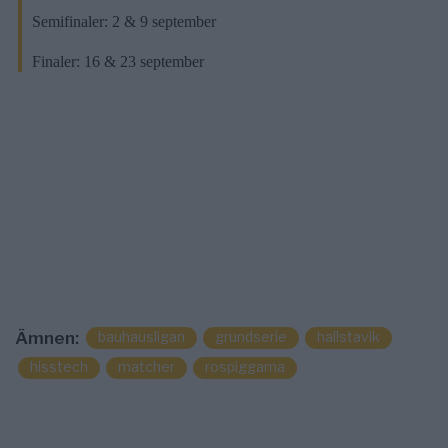
Semifinaler: 2 & 9 september
Finaler: 16 & 23 september
Ämnen:
bauhausligan
grundserie
hallstavik
hisstech
matcher
rospiggarna