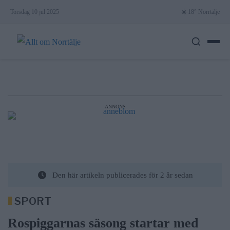
Skip
☀️
Torsdag 10 jul 2025
18° Norrtälje
to
content
ANNONS
Den här artikeln publicerades för 2 år sedan
SPORT
Rospiggarnas säsong startar med