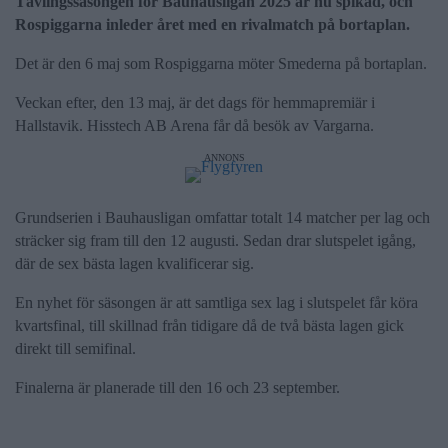
Tävlingssäsongen för Bauhausligan 2025 är nu spikad, och
Rospiggarna inleder året med en rivalmatch på bortaplan.
Det är den 6 maj som Rospiggarna möter Smederna på bortaplan.
Veckan efter, den 13 maj, är det dags för hemmapremiär i
Hallstavik. Hisstech AB Arena får då besök av Vargarna.
ANNONS
Grundserien i Bauhausligan omfattar totalt 14 matcher per lag och
sträcker sig fram till den 12 augusti. Sedan drar slutspelet igång,
där de sex bästa lagen kvalificerar sig.
En nyhet för säsongen är att samtliga sex lag i slutspelet får köra
kvartsfinal, till skillnad från tidigare då de två bästa lagen gick
direkt till semifinal.
Finalerna är planerade till den 16 och 23 september.