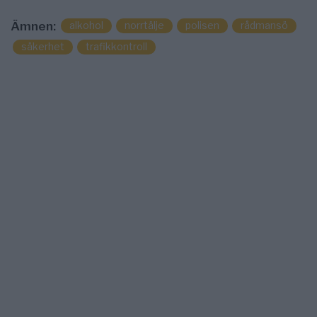
alkohol
norrtälje
polisen
rådmansö
Ämnen:
säkerhet
trafikkontroll