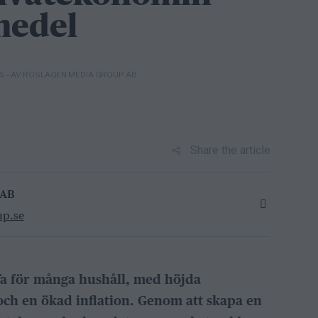
medel
– AV ROSLAGEN MEDIA GROUP AB
25
Share the article
 AB
up.se
ffa för många hushåll, med höjda
ch en ökad inflation. Genom att skapa en