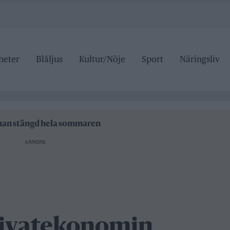
heter
Blåljus
Kultur/Nöje
Sport
Näringsliv
ipen
rrtälje badhus
anan stängd hela sommaren
ANNONS
 pris
ipen
rrtälje badhus
privatekonomin