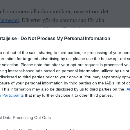
och summera alla dina intäkter, oavsett om det
diemedel
. Därefter gör du samma sak för alla
rier som hyra, mat, kläder, försäkringar,
 Målet med detta är att skapa en visuell bild
talje.se -
Do Not Process My Personal Information
hur mycket du faktiskt spenderar.
to opt-out of the sale, sharing to third parties, or processing of your per
formation for targeted advertising by us, please use the below opt-out s
på vilka utgifter som är nödvändiga (“nice to
r selection. Please note that after your opt-out request is processed y
ce to have”). Ett klassiskt exempel på detta är
eing interest-based ads based on personal information utilized by us or
disclosed to third parties prior to your opt-out. You may separately opt-
att varje transaktion är ganska billig, summerar
losure of your personal information by third parties on the IAB’s list of
dera sedan på vad du kan göra för att sänka
. This information may also be disclosed by us to third parties on the
IA
ett större överskott på plussidan. Självklart
Participants
that may further disclose it to other third parties.
ska få ha roligt eller unna sig, men många blir
ktiskt spenderar på saker och ting utan att
l Data Processing Opt Outs
 att bli mer medveten, kan man använda sina
kt vill lägga dem på.