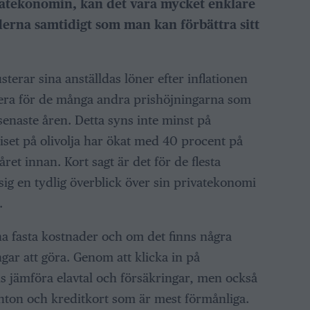
vatekonomin, kan det vara mycket enklare
erna samtidigt som man kan förbättra sitt
terar sina anställdas löner efter inflationen
sera för de många andra prishöjningarna som
enaste åren. Detta syns inte minst på
set på olivolja har ökat med 40 procent på
ret innan. Kort sagt är det för de flesta
sig en tydlig överblick över sin privatekonomi
.
sina fasta kostnader och om det finns några
ar att göra. Genom att klicka in på
 jämföra elavtal och försäkringar, men också
onton och kreditkort som är mest förmånliga.