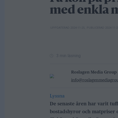
med enkla 
UPPDATERAD 2024-11-25
,
PUBLICERAD 2024-11-
3 min läsning
Roslagen Media Group
info@roslagenmediagro
Lyssna
De senaste åren har varit tu
bostadshyror och matpriser o