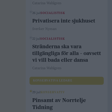
Catarina Wahlgren
26 jul
SOCIALISTISK
Privatisera inte sjukhuset
Sverker Nyman
22 jul
SOCIALISTISK
Stränderna ska vara
tillgängliga för alla – oavsett
vi vill bada eller dansa
Catarina Wahlgren
KONSERVATIVA LEDARE
29 jul
KONSERVATIV
Pinsamt av Norrtelje
Tidning