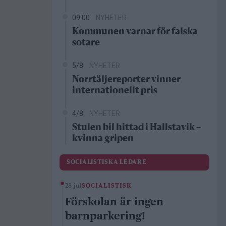
09:00
NYHETER
Kommunen varnar för falska
sotare
5/8
NYHETER
Norrtäljereporter vinner
internationellt pris
4/8
NYHETER
Stulen bil hittad i Hallstavik –
kvinna gripen
SOCIALISTISKA LEDARE
28 jul
SOCIALISTISK
Förskolan är ingen
barnparkering!