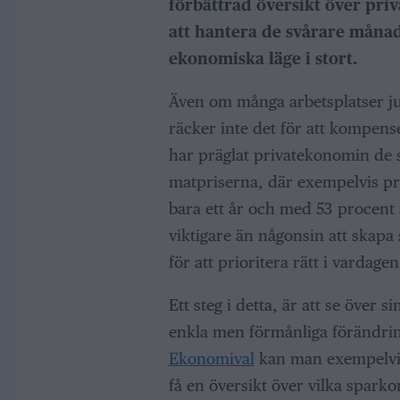
förbättrad översikt över pri
att hantera de svårare månad
ekonomiska läge i stort.
Även om många arbetsplatser jus
räcker inte det för att kompen
har präglat privatekonomin de s
matpriserna, där exempelvis pri
bara ett år och med 53 procent å
viktigare än någonsin att skapa 
för att prioritera rätt i vardagen
Ett steg i detta, är att se över 
enkla men förmånliga förändring
Ekonomival
kan man exempelvis
få en översikt över vilka spark