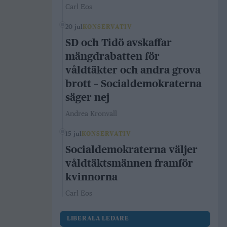
Carl Eos
20 jul
KONSERVATIV
SD och Tidö avskaffar
mängdrabatten för
våldtäkter och andra grova
brott – Socialdemokraterna
säger nej
Andrea Kronvall
15 jul
KONSERVATIV
Socialdemokraterna väljer
våldtäktsmännen framför
kvinnorna
Carl Eos
LIBERALA LEDARE