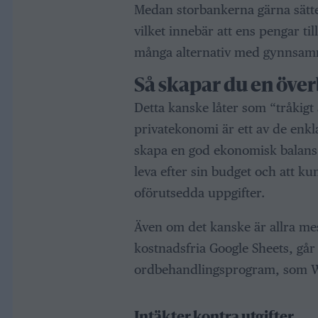
Medan storbankerna gärna sätte
vilket innebär att ens pengar ti
många alternativ med gynnsam
Så skapar du en över
Detta kanske låter som “tråkigt
privatekonomi är ett av de enkla
skapa en god ekonomisk balans o
leva efter sin budget och att ku
oförutsedda uppgifter.
Även om det kanske är allra mest 
kostnadsfria Google Sheets, går d
ordbehandlingsprogram, som Wo
Intäkter kontra utgifter