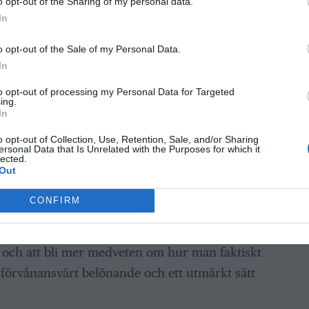
o opt-out of the Sharing of my personal data.
In
e
o opt-out of the Sale of my Personal Data.
In
tet om sparande, men faktum är att det
to opt-out of processing my Personal Data for Targeted
omma igång och det kommer med flera fördelar.
ing.
In
engar, kan man förvånansvärt snabbt bygga
 dagar” såväl som till den där stora resan
o opt-out of Collection, Use, Retention, Sale, and/or Sharing
ersonal Data that Is Unrelated with the Purposes for which it
 klassiska rådet är att spara 10 procent av ens
lected.
Out
r lönen kommer in på kontot
. Men om man
r det bättre att spara några hundralappar än
CONFIRM
i och att bli mer medveten om hur man faktiskt
 förvånansvärt belönande och ett utmärkt sätt