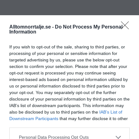
Alltomnorrtalje.se -
Do Not Process My Personal
Information
If you wish to opt-out of the sale, sharing to third parties, or
processing of your personal or sensitive information for
targeted advertising by us, please use the below opt-out
section to confirm your selection. Please note that after your
opt-out request is processed you may continue seeing
interest-based ads based on personal information utilized by
us or personal information disclosed to third parties prior to
your opt-out. You may separately opt-out of the further
disclosure of your personal information by third parties on the
IAB’s list of downstream participants. This information may
also be disclosed by us to third parties on the
IAB’s List of
Downstream Participants
that may further disclose it to other
third parties.
Personal Data Processing Opt Outs