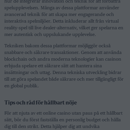
hur de integrerar innovation och teknik för att förbättra
spelupplevelsen. Många av dessa plattformar använder
avancerad teknik för att skapa mer engagerande och
interaktiva spelmiljöer. Detta inkluderar allt från virtual
reality-spel till live dealer-alternativ, vilket ger spelarna en
mer autentisk och uppslukande upplevelse.
Tekniken bakom dessa plattformar möjliggör också
snabbare och säkrare transaktioner. Genom att använda
blockchain och andra moderna teknologier kan casinon
erbjuda spelare ett säkrare sätt att hantera sina
insättningar och uttag. Denna tekniska utveckling bidrar
till att göra spelandet både säkrare och mer tillgängligt för
en global publik.
Tips och råd för hållbart nöje
För att njuta av ett online casino utan paus på ett hållbart
sätt, bör du först fastställa en personlig budget och hålla
dig till den strikt. Detta hjälper dig att undvika