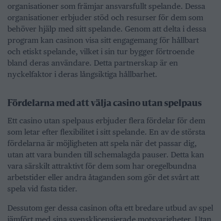
organisationer som främjar ansvarsfullt spelande. Dessa
organisationer erbjuder stöd och resurser för dem som
behöver hjälp med sitt spelande. Genom att delta i dessa
program kan casinon visa sitt engagemang för hållbart
och etiskt spelande, vilket i sin tur bygger förtroende
bland deras användare. Detta partnerskap är en
nyckelfaktor i deras långsiktiga hållbarhet.
Fördelarna med att välja casino utan spelpaus
Ett casino utan spelpaus erbjuder flera fördelar för dem
som letar efter flexibilitet i sitt spelande. En av de största
fördelarna är möjligheten att spela när det passar dig,
utan att vara bunden till schemalagda pauser. Detta kan
vara särskilt attraktivt för dem som har oregelbundna
arbetstider eller andra åtaganden som gör det svårt att
spela vid fasta tider.
Dessutom ger dessa casinon ofta ett bredare utbud av spel
jämfört med sina svensklicensierade motsvarigheter. Utan