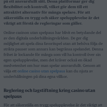
på ett ansvarsfullt sätt. Dessa plattformar ger dig
flexibilitet och kontroll, vilket gör dem till ett
attraktivt alternativ för många spelare. För att
säkerställa en trygg och säker spelupplevelse är det
viktigt att förstå de regleringar som gäller.
Online casinon utan spelpaus har blivit en betydande del
av den digitala underhållningsvärlden. De ger dig
möjlighet att spela dina favoritspel utan att behöva följa de
strikta pauser som annars kan begränsa spelandet. Denna
frihet är lockande för många som vill ha kontroll över sin
egen spelupplevelse, men det kräver också en ökad
medvetenhet om hur man spelar ansvarsfullt. Genom att
välja ett
online casino utan spelpaus
kan du njuta av
underhållningen på dina egna villkor.
Reglering och lagstiftning kring casino utan
spelpaus
För att säkerställa en trygg spelupplevelse är det viktigt att