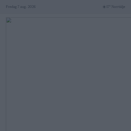
Skip
☀️
Fredag 7 aug. 2026
17° Norrtälje
to
content