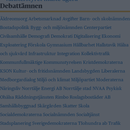
Debattämnen
Äldreomsorg
Arbetsmarknad
Avgifter
Barn- och skolnämnden
Bostadspolitik
Bygg- och miljönämnden
Centerpartiet
Civilsamhälle
Demografi
Demokrati
Digitalisering
Ekonomi
Exploatering
Förskola
Gymnasium
Hållbarhet
Hallstavik
Hälsa
och sjukvård
Infrastruktur
Integration
Kollektivtrafik
Kommunfullmäktige
Kommunstyrelsen
Kristdemokraterna
KSON
Kultur- och fritidsnämnden
Landsbygden
Liberalerna
Medborgardialog
Miljö och klimat
Miljöpartiet
Moderaterna
Näringsliv
Norrtälje Energi AB
Norrtälje stad
NVAA
Psykisk
Ohälsa
Räddningstjänsten
Rimbo
Roslagsbostäder AB
Samhällsbyggnad
Skärgården
Skatter
Skola
Socialdemokraterna
Socialnämnden
Socialtjänst
Stadsplanering
Sverigedemokraterna
TIohundra ab
Trafik