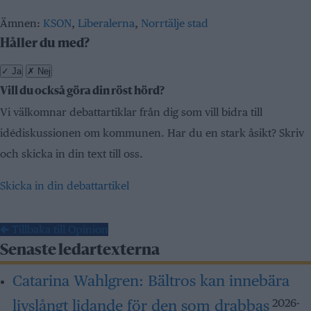
Ämnen:
KSON
,
Liberalerna
,
Norrtälje stad
Håller du med?
✓
Ja
✗
Nej
Vill du också göra din röst hörd?
Vi välkomnar debattartiklar från dig som vill bidra till
idédiskussionen om kommunen. Har du en stark åsikt? Skriv
och skicka in din text till oss.
Skicka in din debattartikel
← Tillbaka till Opinion
Senaste ledartexterna
Catarina Wahlgren:
Bältros kan innebära
livslångt lidande för den som drabbas
2026-