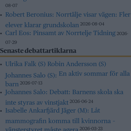
08-07
Robert Beronius:
Norrtälje visar vägen: Fler
elever klarar grundskolan
2026-08-04
Carl Eos:
Pinsamt av Norrtelje Tidning
2026-
07-29
Senaste debattartiklarna
Ulrika Falk (S) Robin Andersson (S)
En aktiv sommar för alla
Johannes Salo (S):
barn
2026-07-13
Johannes Salo:
Debatt: Barnens skola ska
inte styras av vinstjakt
2026-06-24
Isabelle Ankarfjärd Jäger (M):
Låt
mammografin komma till kvinnorna –
vänsterstyret måste agera
2026-03-23