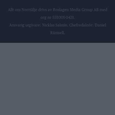
Allt om Norrtälje drivs av Roslagen Media Group AB med
org nr 559301-0431.
Ansvarig utgivare: Nicklas Salmin. Chefredaktör: Daniel
Rämsell.