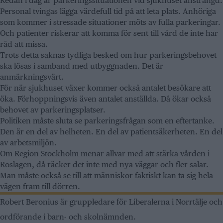
Redan i dag är parkeringssituationen vid sjukhuset ansträngd.
Personal tvingas lägga värdefull tid på att leta plats. Anhöriga
som kommer i stressade situationer möts av fulla parkeringar.
Och patienter riskerar att komma för sent till vård de inte har
råd att missa.
Trots detta saknas tydliga besked om hur parkeringsbehovet
ska lösas i samband med utbyggnaden. Det är
anmärkningsvärt.
För när sjukhuset växer kommer också antalet besökare att
öka. Förhoppningsvis även antalet anställda. Då ökar också
behovet av parkeringsplatser.
Politiken måste sluta se parkeringsfrågan som en eftertanke.
Den är en del av helheten. En del av patientsäkerheten. En del
av arbetsmiljön.
Om Region Stockholm menar allvar med att stärka vården i
Roslagen, då räcker det inte med nya väggar och fler salar.
Man måste också se till att människor faktiskt kan ta sig hela
vägen fram till dörren.
Robert Beronius är gruppledare för Liberalerna i Norrtälje och
ordförande i barn- och skolnämnden.