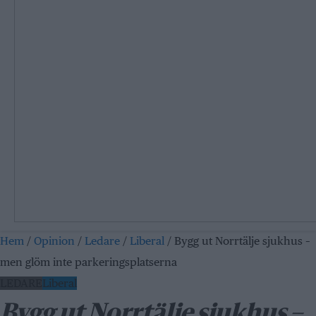
Hem
/
Opinion
/
Ledare
/
Liberal
/
Bygg ut Norrtälje sjukhus –
men glöm inte parkeringsplatserna
LEDARE
Liberal
Bygg ut Norrtälje sjukhus –