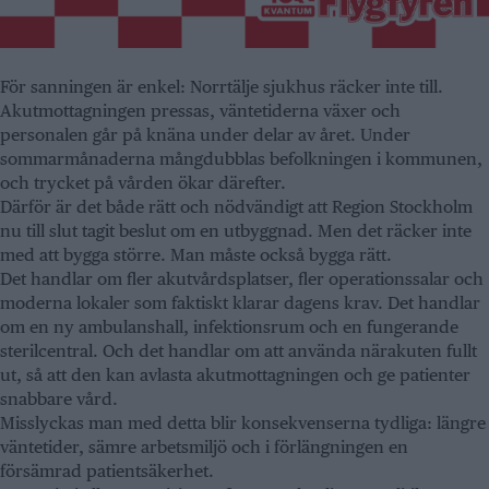
För sanningen är enkel: Norrtälje sjukhus räcker inte till.
Akutmottagningen pressas, väntetiderna växer och
personalen går på knäna under delar av året. Under
sommarmånaderna mångdubblas befolkningen i kommunen,
och trycket på vården ökar därefter.
Därför är det både rätt och nödvändigt att Region Stockholm
nu till slut tagit beslut om en utbyggnad. Men det räcker inte
med att bygga större. Man måste också bygga rätt.
Det handlar om fler akutvårdsplatser, fler operationssalar och
moderna lokaler som faktiskt klarar dagens krav. Det handlar
om en ny ambulanshall, infektionsrum och en fungerande
sterilcentral. Och det handlar om att använda närakuten fullt
ut, så att den kan avlasta akutmottagningen och ge patienter
snabbare vård.
Misslyckas man med detta blir konsekvenserna tydliga: längre
väntetider, sämre arbetsmiljö och i förlängningen en
försämrad patientsäkerhet.