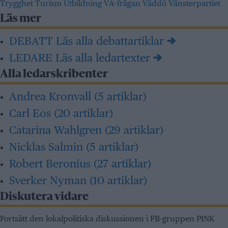
Trygghet
Turism
Utbildning
VA-frågan
Väddö
Vänsterpartiet
Läs mer
DEBATT
Läs alla debattartiklar →
LEDARE
Läs alla ledartexter →
Alla ledarskribenter
Andrea Kronvall
(5 artiklar)
Carl Eos
(20 artiklar)
Catarina Wahlgren
(29 artiklar)
Nicklas Salmin
(5 artiklar)
Robert Beronius
(27 artiklar)
Sverker Nyman
(10 artiklar)
Diskutera vidare
Fortsätt den lokalpolitiska diskussionen i FB-gruppen PINK