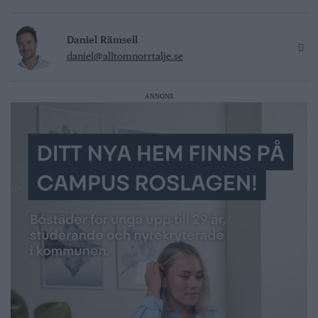
Daniel Rämsell
daniel@alltomnorrtalje.se
ANNONS