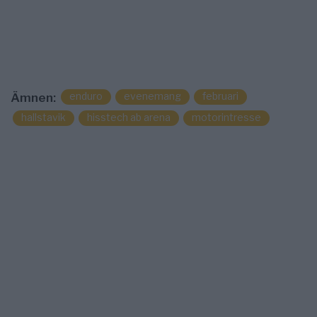
enduro
evenemang
februari
Ämnen:
hallstavik
hisstech ab arena
motorintresse