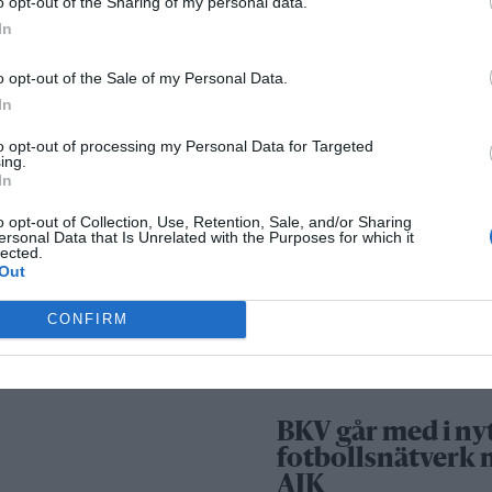
o opt-out of the Sharing of my personal data.
Säkerhetslösninga
In
Norrtälje – allt fle
o opt-out of the Sale of my Personal Data.
väljer inbrottslar
In
kameraövervakni
passersystem
to opt-out of processing my Personal Data for Targeted
ing.
In
Sport
o opt-out of Collection, Use, Retention, Sale, and/or Sharing
ersonal Data that Is Unrelated with the Purposes for which it
lected.
Out
Rospiggarna lad
för hemmamatc
CONFIRM
mot serieledarn
BKV går med i ny
fotbollsnätverk
AIK