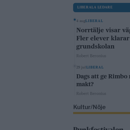
LIBERALA LEDARE
4 aug
LIBERAL
Norrtälje visar vä
Fler elever klarar
grundskolan
Robert Beronius
29 jul
LIBERAL
Dags att ge Rimbo
makt?
Robert Beronius
Kultur/Nöje