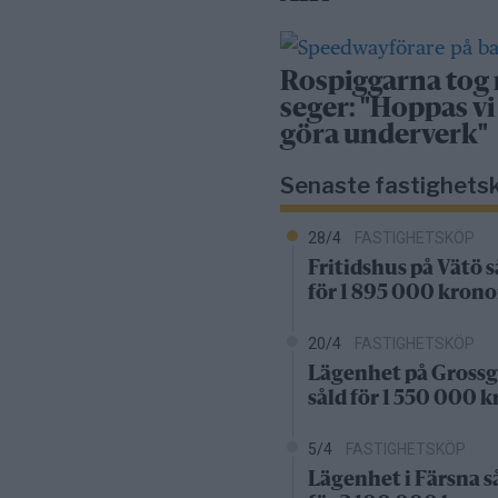
Rospiggarna tog
seger: "Hoppas vi
göra underverk"
Senaste fastighets
28/4
FASTIGHETSKÖP
Fritidshus på Vätö s
för 1 895 000 krono
20/4
FASTIGHETSKÖP
Lägenhet på Grossg
såld för 1 550 000 
5/4
FASTIGHETSKÖP
Lägenhet i Färsna s