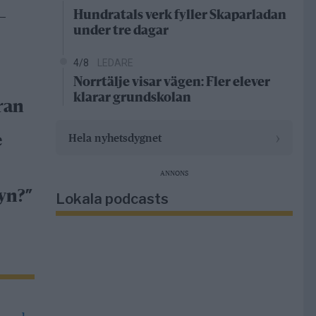
Hundratals verk fyller Skaparladan
–
under tre dagar
4/8
LEDARE
Norrtälje visar vägen: Fler elever
klarar grundskolan
ran
›
Hela nyhetsdygnet
e
ANNONS
yn?”
Lokala podcasts