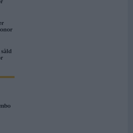
or
er
ronor
 såld
or
Rimbo