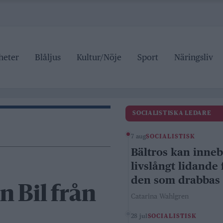
heter
Blåljus
Kultur/Nöje
Sport
Näringsliv
SOCIALISTISKA LEDARE
7 aug
SOCIALISTISK
Bältros kan inne
livslångt lidande 
den som drabbas
n Bil från
Catarina Wahlgren
28 jul
SOCIALISTISK