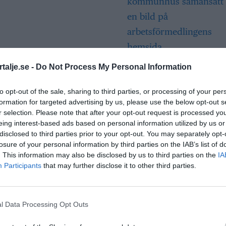
Så många är
talje.se -
Do Not Process My Personal Information
långtidsarbetslös
Norrtälje
to opt-out of the sale, sharing to third parties, or processing of your per
formation for targeted advertising by us, please use the below opt-out s
r selection. Please note that after your opt-out request is processed y
eing interest-based ads based on personal information utilized by us or
Bino Drummond
disclosed to third parties prior to your opt-out. You may separately opt-
comeback - tar pla
losure of your personal information by third parties on the IAB’s list of
styrelse
. This information may also be disclosed by us to third parties on the
IA
Participants
that may further disclose it to other third parties.
l Data Processing Opt Outs