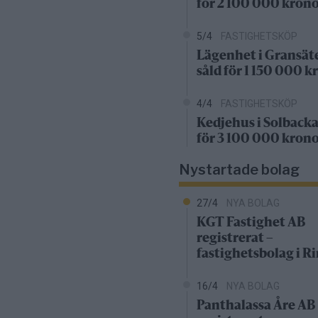
för 2 100 000 kron
5/4
FASTIGHETSKÖP
Lägenhet i Gransät
såld för 1 150 000 k
4/4
FASTIGHETSKÖP
Kedjehus i Solbacka
för 3 100 000 kron
Nystartade bolag
27/4
NYA BOLAG
KGT Fastighet AB
registrerat –
fastighetsbolag i 
16/4
NYA BOLAG
Panthalassa Åre AB