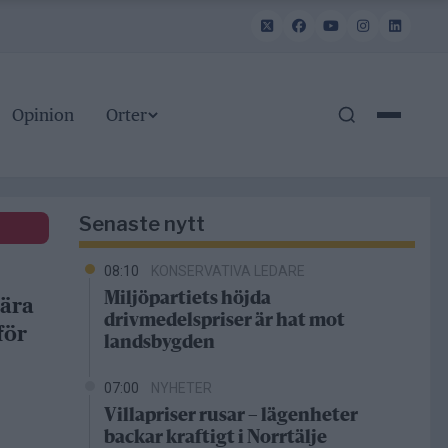
Opinion
Orter
Senaste nytt
08:10
KONSERVATIVA LEDARE
Miljöpartiets höjda
bära
drivmedelspriser är hat mot
för
landsbygden
07:00
NYHETER
Villapriser rusar – lägenheter
backar kraftigt i Norrtälje