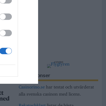
r i
r
m,
ng och
dar
ANNONS
h
a
Riksannonser
Casinorino.se
har testat och utvärderat
tt
alla svenska casinon med licens.
 med
Rekatochklart
listar de bästa