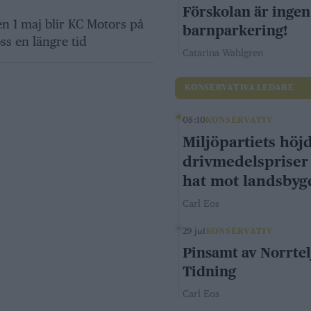
Förskolan är ingen
 1 maj blir KC Motors på
barnparkering!
ss en längre tid
Catarina Wahlgren
KONSERVATIVA LEDARE
08:10
KONSERVATIV
Miljöpartiets höj
drivmedelspriser
hat mot landsby
Carl Eos
29 jul
KONSERVATIV
Pinsamt av Norrtel
Tidning
Carl Eos