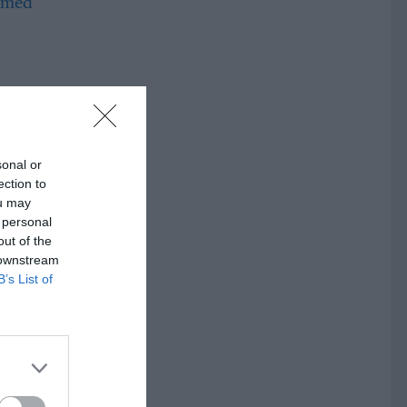
a i
sonal or
ection to
ou may
 personal
 gör
out of the
ts i
 downstream
B’s List of