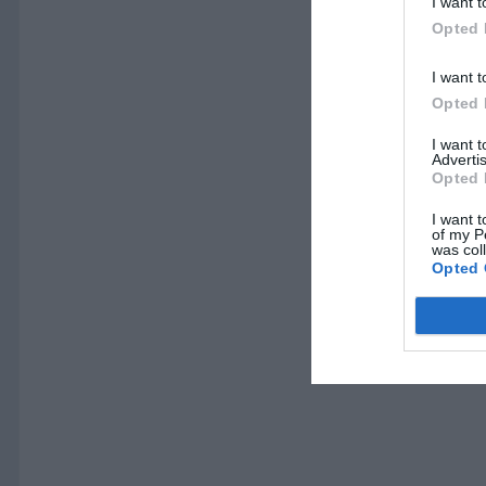
I want t
Opted 
I want t
Opted 
I want 
Advertis
Opted 
I want t
of my P
was col
Opted 