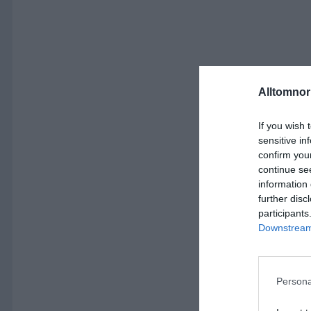
Alltomnorr
If you wish 
sensitive in
confirm you
continue se
information 
further disc
participants
Downstream 
Persona