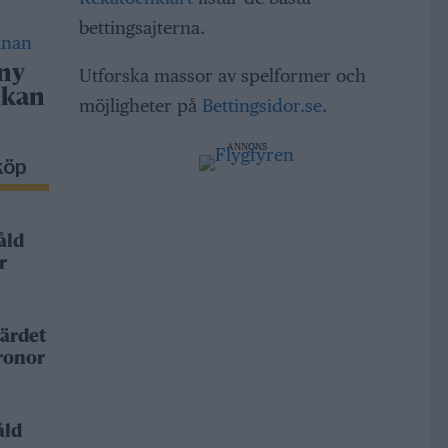
bettingsajterna.
 ny
Utforska massor av spelformer och
 kan
möjligheter på
Bettingsidor.se
.
ANNONS
köp
åld
r
ärdet
kronor
åld