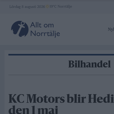
Skip
19°C Norrtälje
Lördag 8 augusti 2026
to
content
Ny
Bilhandel
KC Motors blir Hedi
den 1 maj