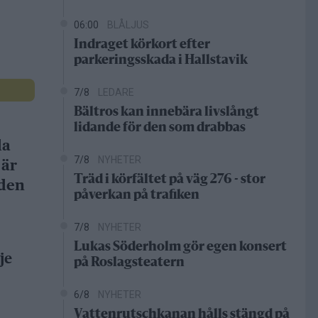
06:00
BLÅLJUS
Indraget körkort efter
parkeringsskada i Hallstavik
7/8
LEDARE
Bältros kan innebära livslångt
lidande för den som drabbas
da
7/8
NYHETER
 är
Träd i körfältet på väg 276 - stor
gden
påverkan på trafiken
7/8
NYHETER
Lukas Söderholm gör egen konsert
je
på Roslagsteatern
6/8
NYHETER
Vattenrutschkanan hålls stängd på