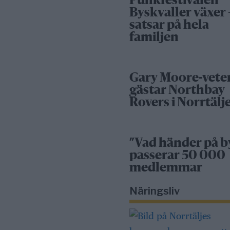
Punkfestivalen
Byskvaller växer 
satsar på hela
familjen
Gary Moore-vete
gästar Northbay
Rovers i Norrtälj
”Vad händer på b
passerar 50 000
medlemmar
Näringsliv