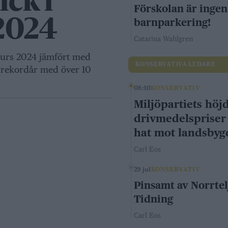
ick i
Förskolan är ingen
barnparkering!
2024
Catarina Wahlgren
nkurs 2024 jämfört med
KONSERVATIVA LEDARE
tt rekordår med över 10
08:10
KONSERVATIV
Miljöpartiets höj
drivmedelspriser
hat mot landsby
Carl Eos
29 jul
KONSERVATIV
Pinsamt av Norrtel
Tidning
Carl Eos