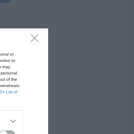
a i
sonal or
ection to
ou may
 personal
 gör
out of the
lats
 downstream
B’s List of
r i
r
m,