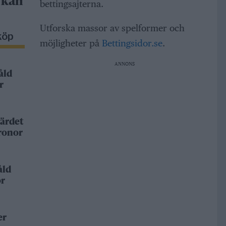
 kan
bettingsajterna.
Utforska massor av spelformer och
köp
möjligheter på
Bettingsidor.se
.
ANNONS
åld
r
ärdet
kronor
åld
or
er