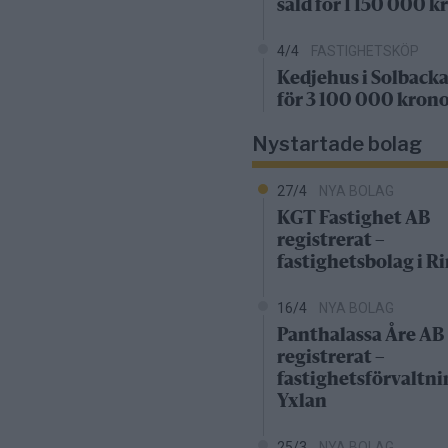
såld för 1 150 000 k
4/4
FASTIGHETSKÖP
Kedjehus i Solbacka
för 3 100 000 kron
Nystartade bolag
27/4
NYA BOLAG
KGT Fastighet AB
registrerat –
fastighetsbolag i 
16/4
NYA BOLAG
Panthalassa Åre AB
registrerat –
fastighetsförvaltni
Yxlan
25/3
NYA BOLAG