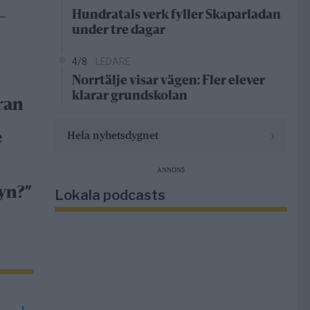
Hundratals verk fyller Skaparladan
–
under tre dagar
4/8
LEDARE
Norrtälje visar vägen: Fler elever
klarar grundskolan
ran
›
Hela nyhetsdygnet
e
ANNONS
yn?”
Lokala podcasts