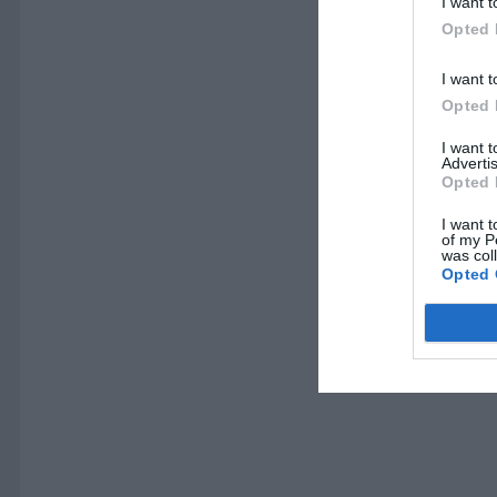
I want t
Opted 
I want t
Opted 
I want 
Advertis
Opted 
I want t
of my P
was col
Opted 