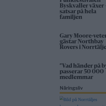
Punkfestivalen
Byskvaller växer 
satsar på hela
familjen
Gary Moore-vete
gästar Northbay
Rovers i Norrtälj
”Vad händer på b
passerar 50 000
medlemmar
Näringsliv