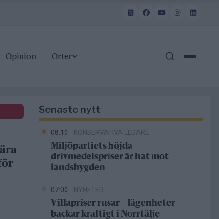
Opinion
Orter
Senaste nytt
08:10
KONSERVATIVA LEDARE
Miljöpartiets höjda
bära
drivmedelspriser är hat mot
för
landsbygden
07:00
NYHETER
Villapriser rusar – lägenheter
backar kraftigt i Norrtälje