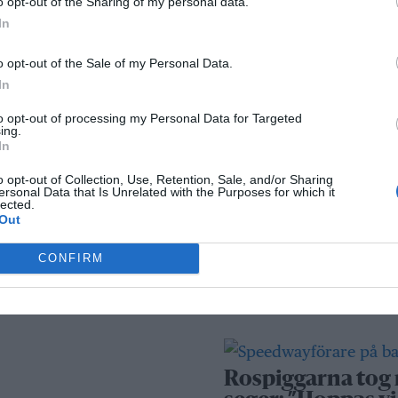
o opt-out of the Sharing of my personal data.
kameraövervakni
In
passersystem
o opt-out of the Sale of my Personal Data.
Sport
In
to opt-out of processing my Personal Data for Targeted
ing.
In
Rospiggarna lad
för hemmamatc
o opt-out of Collection, Use, Retention, Sale, and/or Sharing
ersonal Data that Is Unrelated with the Purposes for which it
mot serieledarn
lected.
Out
CONFIRM
BKV går med i ny
fotbollsnätverk
AIK
Rospiggarna tog