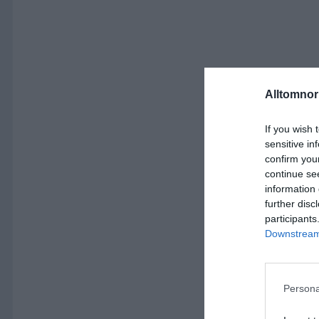
Alltomnorr
If you wish 
sensitive in
confirm you
continue se
information 
further disc
participants
Downstream 
Persona