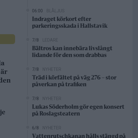
06:00
BLÅLJUS
Indraget körkort efter
parkeringsskada i Hallstavik
7/8
LEDARE
Bältros kan innebära livslångt
lidande för den som drabbas
da
7/8
NYHETER
 är
Träd i körfältet på väg 276 – stor
gden
påverkan på trafiken
7/8
NYHETER
Lukas Söderholm gör egen konsert
je
på Roslagsteatern
6/8
NYHETER
Vattenrutschkanan hålls stängd på