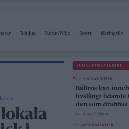
heter
Blåljus
Kultur/Nöje
Sport
Näringsliv
SOCIALISTISKA LEDARE
7 aug
SOCIALISTISK
Bältros kan inne
livslångt lidande 
den som drabbas
 lokala
Catarina Wahlgren
28 jul
SOCIALISTISK