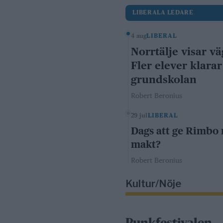
LIBERALA LEDARE
4 aug
LIBERAL
Norrtälje visar vä
Fler elever klarar
grundskolan
Robert Beronius
29 jul
LIBERAL
Dags att ge Rimbo
makt?
Robert Beronius
Kultur/Nöje