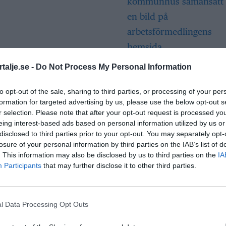
Så många är
talje.se -
Do Not Process My Personal Information
långtidsarbetslös
Norrtälje
to opt-out of the sale, sharing to third parties, or processing of your per
formation for targeted advertising by us, please use the below opt-out s
r selection. Please note that after your opt-out request is processed y
eing interest-based ads based on personal information utilized by us or
Bino Drummond
disclosed to third parties prior to your opt-out. You may separately opt-
comeback – tar p
losure of your personal information by third parties on the IAB’s list of
i styrelse
. This information may also be disclosed by us to third parties on the
IA
Participants
that may further disclose it to other third parties.
Säkerhetslösninga
Norrtälje – allt fle
l Data Processing Opt Outs
väljer inbrottslar