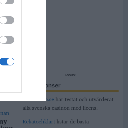
ng och
dar
h
a
ANNONS
Riksannonser
tt
 med
Casinorino.se
har testat och utvärderat
alla svenska casinon med licens.
Rekatochklart
listar de bästa
 ny