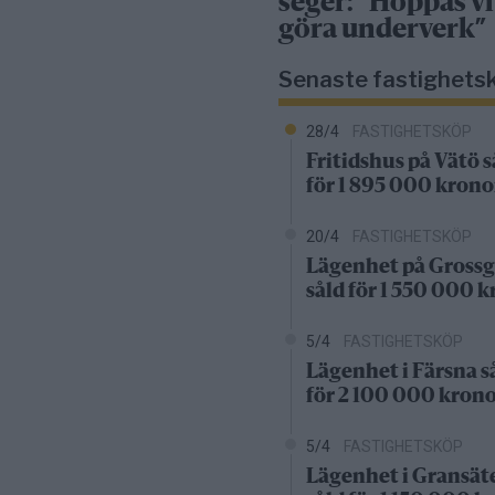
seger: ”Hoppas vi
göra underverk”
Senaste fastighets
28/4
FASTIGHETSKÖP
Fritidshus på Vätö s
för 1 895 000 krono
20/4
FASTIGHETSKÖP
Lägenhet på Grossg
såld för 1 550 000 
5/4
FASTIGHETSKÖP
Lägenhet i Färsna s
för 2 100 000 kron
5/4
FASTIGHETSKÖP
Lägenhet i Gransät