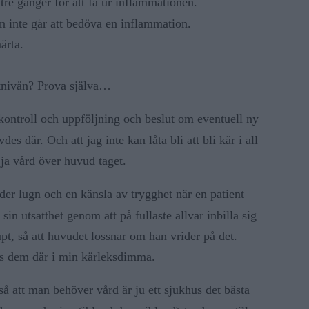
tre gånger för att få ur inflammationen.
n inte går att bedöva en inflammation.
ärta.
rtnivån? Prova själva…
kontroll och uppföljning och beslut om eventuell ny
es där. Och att jag inte kan låta bli att bli kär i all
ja vård över huvud taget.
ider lugn och en känsla av trygghet när en patient
sin utsatthet genom att på fullaste allvar inbilla sig
upt, så att huvudet lossnar om han vrider på det.
hos dem där i min kärleksdimma.
så att man behöver vård är ju ett sjukhus det bästa