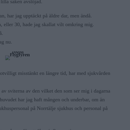
lilla saken avslöjad.
n, har jag upptäckt på äldre dar, men ändå.
, eller 30, hade jag skallat vilt omkring mig.
å.
ag nu.
ANNONS
tvilligt misstänkt en längre tid, har med sjukvården
nde av sviterna av den vilket den som ser mig i dagarna
akhuvudet har jag haft mången och underbar, om än
ukhuspersonal på Norrtälje sjukhus och personal på