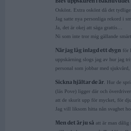
Blev uppskuren i bakhuvudet
Oskönt. Extra oskönt då det tydlige
Jag satte nya personliga rekord i sm
Ja, det är okej att säga grattis…
Ni som inte tror mig gällande smä
för 
När jag låg inlagd ett dygn
uppskärning slogs jag av hur jag trivd
personal som jobbar med sjukvård, 
. Hur de spr
Sickna hjältar de är
(läs Pove) ligger där och överdriver 
att de skurit upp för mycket, för dj
Jag vill liksom hitta nån svaghet 
att är man dålig 
Men det är ju så