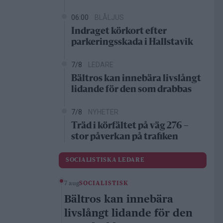
06:00
BLÅLJUS
Indraget körkort efter
parkeringsskada i Hallstavik
7/8
LEDARE
Bältros kan innebära livslångt
lidande för den som drabbas
7/8
NYHETER
Träd i körfältet på väg 276 –
stor påverkan på trafiken
SOCIALISTISKA LEDARE
7 aug
SOCIALISTISK
Bältros kan innebära
livslångt lidande för den