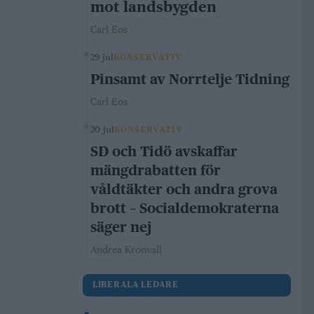
mot landsbygden
Carl Eos
29 jul
KONSERVATIV
Pinsamt av Norrtelje Tidning
Carl Eos
20 jul
KONSERVATIV
SD och Tidö avskaffar
mängdrabatten för
våldtäkter och andra grova
brott – Socialdemokraterna
säger nej
Andrea Kronvall
LIBERALA LEDARE