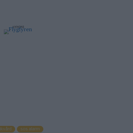
ANNONS
ukvård
sos alarm