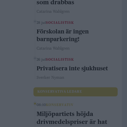
som drabbas
Catarina Wahlgren
28 jul
SOCIALISTISK
Förskolan är ingen
barnparkering!
Catarina Wahlgren
26 jul
SOCIALISTISK
Privatisera inte sjukhuset
Sverker Nyman
KONSERVATIVA LEDARE
08:10
KONSERVATIV
Miljöpartiets höjda
drivmedelspriser är hat