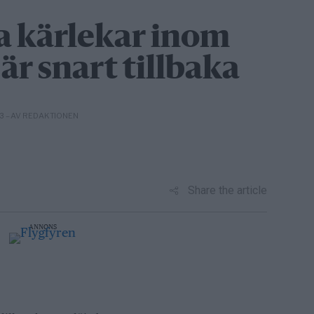
na kärlekar inom
 är snart tillbaka
– AV REDAKTIONEN
03
Share the article
ANNONS