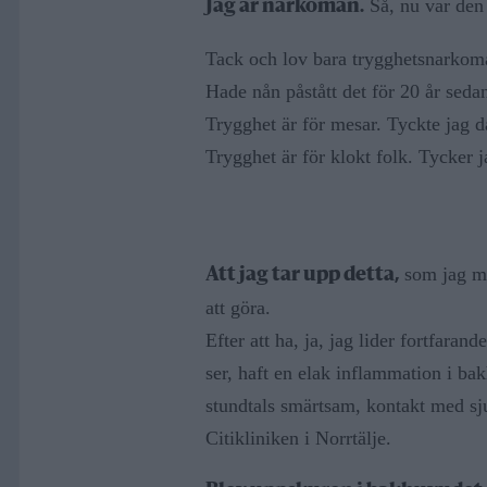
Så, nu var den 
Jag är narkoman.
Tack och lov bara trygghetsnarkoma
Hade nån påstått det för 20 år sedan
Trygghet är för mesar. Tyckte jag d
Trygghet är för klokt folk. Tycker j
som jag mo
Att jag tar upp detta,
att göra.
Efter att ha, ja, jag lider fortfara
ser, haft en elak inflammation i b
stundtals smärtsam, kontakt med sj
Citikliniken i Norrtälje.