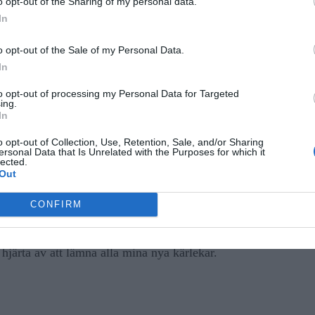
o opt-out of the Sharing of my personal data.
 om flygvärdinnorna ser lugna ut är det, ja, lugnt.
In
t de är tränade i att se just lugna ut.
o opt-out of the Sale of my Personal Data.
tt få hjärtstopp varje gång landningsställen fälls
In
det.
to opt-out of processing my Personal Data for Targeted
ing.
In
a mina nya kärlekar på sjukhuset och vårdcentralen,
o opt-out of Collection, Use, Retention, Sale, and/or Sharing
ersonal Data that Is Unrelated with the Purposes for which it
as hem att ”hoppas vi ses här igen snart”, men det
lected.
Out
 sjukhus slår det mig…
CONFIRM
as vi inte ses igen” som borde lämna munnen.
ärta av att lämna alla mina nya kärlekar.