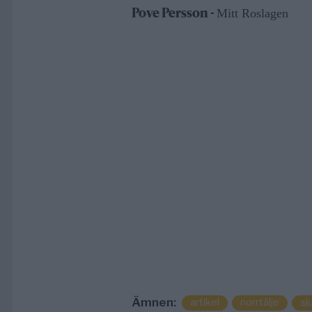
Mitt Roslagen
Pove Persson -
Ämnen:
artikel
norrtälje
sj