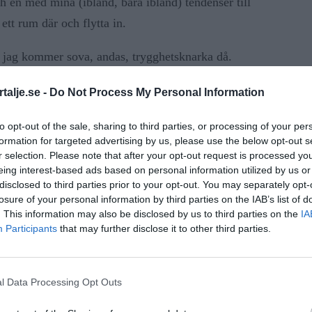
h en med mina (ibland, bara ibland) tendenser till
ett rum där och flytta in.
jag kommer sova, andas, trygghetsknarka då.
hjärta och öppna ögon.
talje.se -
Do Not Process My Personal Information
r tidigare i mitt liv, mitt beroende alltså. För när
to opt-out of the sale, sharing to third parties, or processing of your per
g flugit, vilket jag avskyr (ni vet, hade det varit
formation for targeted advertising by us, please use the below opt-out s
e vi haft vingar) varit fylld av skräck, men hittat,
r selection. Please note that after your opt-out request is processed y
eing interest-based ads based on personal information utilized by us or
 whiskey.
disclosed to third parties prior to your opt-out. You may separately opt-
losure of your personal information by third parties on the IAB’s list of
ANNONS
. This information may also be disclosed by us to third parties on the
IA
Participants
that may further disclose it to other third parties.
dessa plåtrör med motorer, har jag genom åren stirrat
g och med en övertydlighet som borde gjort mig till
l Data Processing Opt Outs
de ett dugg med sånt att göra.