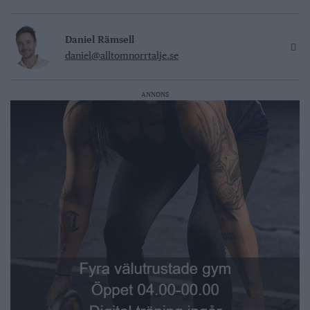
Daniel Rämsell
daniel@alltomnorrtalje.se
ANNONS