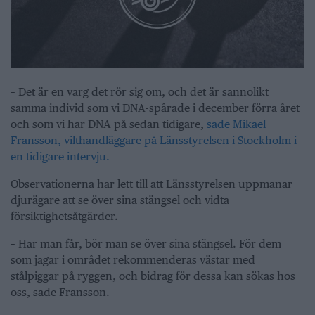
– Det är en varg det rör sig om, och det är sannolikt
samma individ som vi DNA-spårade i december förra året
och som vi har DNA på sedan tidigare,
sade Mikael
Fransson, vilthandläggare på Länsstyrelsen i Stockholm i
en tidigare intervju.
Observationerna har lett till att Länsstyrelsen uppmanar
djurägare att se över sina stängsel och vidta
försiktighetsåtgärder.
– Har man får, bör man se över sina stängsel. För dem
som jagar i området rekommenderas västar med
stålpiggar på ryggen, och bidrag för dessa kan sökas hos
oss, sade Fransson.