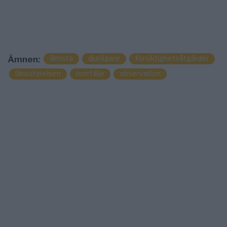
älmsta
djurägare
försiktighetsåtgärder
Ämnen:
länsstyrelsen
norrtälje
observation