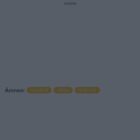
ANNONS
handboll
rimbo
rimbo hk
Ämnen: