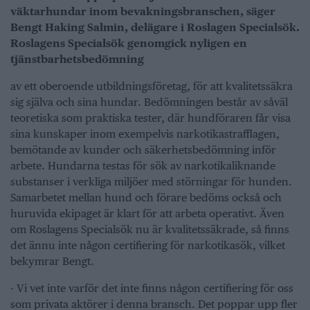
väktarhundar inom bevakningsbranschen, säger
Bengt Haking Salmin, delägare i Roslagen Specialsök.
Roslagens Specialsök genomgick nyligen en
tjänstbarhetsbedömning
av ett oberoende utbildningsföretag, för att kvalitetssäkra
sig själva och sina hundar. Bedömningen består av såväl
teoretiska som praktiska tester, där hundföraren får visa
sina kunskaper inom exempelvis narkotikastrafflagen,
bemötande av kunder och säkerhetsbedömning inför
arbete. Hundarna testas för sök av narkotikaliknande
substanser i verkliga miljöer med störningar för hunden.
Samarbetet mellan hund och förare bedöms också och
huruvida ekipaget är klart för att arbeta operativt. Även
om Roslagens Specialsök nu är kvalitetssäkrade, så finns
det ännu inte någon certifiering för narkotikasök, vilket
bekymrar Bengt.
- Vi vet inte varför det inte finns någon certifiering för oss
som privata aktörer i denna bransch. Det poppar upp fler