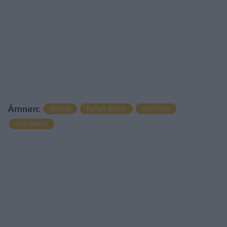
artikel
farligt ämne
norrtälje
Ämnen:
sos alarm