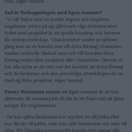
resa, säger Samuel.
Vad är förhoppningen med Egen sommar?
- Vi vill bidra med en positiv impact och inspirera
ungdomar att tro på sig själva och våga drömma stort.
Syftet med projektet är att sprida kunskap och intresse
för entreprenörskap. Vissa kommer under projektets
gång inse att de kanske inte vill driva företag i framtiden
medan andra får blodad tand och vill fortsätta driva
företag redan efter projektet eller i framtiden. Oavsett så
har alla nytta av att veta vad det innebär att driva företag
och de lärdomar och den personliga utvecklingen de tar
med sig ifrån projektet, säger Samuel.
Fanny Wennman menar
att Egen sommar är ett bra
alternativ till sommarjobb då det är ett friare sätt att tjäna
pengar för ungdomarna.
- De kan själva bestämma hur mycket de vill jobba eller
hur lite de vill jobba, man kan själv bestämma vad man vill
göra. För klassiska sommarjobb kanske inte passar alla,