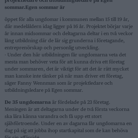
projektledare och utbildningsledare på Egen
sommar.
Egen sommar är
öppet för alla ungdomar i kommunen mellan 15 till 19 år,
där medelåldern idag ligger på 16 år. Projektet börjar varje
år innan midsommar och deltagarna deltar i en två veckor
lång utbildning där de lär sig grunderna i företagande,
entreprenörskap och personlig utveckling.
- Under den här utbildningen får ungdomarna veta det
mesta man behöver veta för att kunna driva ett företag
under sommaren, det är viktigt för att det är rätt mycket
man kanske inte tänker på när man driver ett företag,
säger Fanny Wennman som är projektledare och
utbildningsledare på Egen sommar.
De 35 ungdomarna
är fördelade på 23 företag.
Meningen är att deltagarna under de två första veckorna
ska lära känna varandra och få upp ett stort
självförtroende. Under en av dagarna får ungdomarna en
dag på sig att jobba ihop startkapital som de kan behöva
för sin affärsidé.