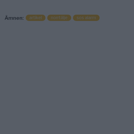
artikel
norrtälje
sos alarm
Ämnen: