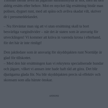
Thomas menar även att jägarnas samhällsnytta är stor, men att den
aldrig ersätts efter behov. Mot en mycket låg ersättning bistår man
polisen, dygnet runt, med att spåra och avliva skadat vilt, skriver
de i pressmeddelandet.
– Nu förväntar man sig att vi utan ersättning skall ta bort
besvärliga vargindivider – när det är staten som är ansvarig för
utvecklingen! Vi kommer att kräva in varenda krona i efterhand,
för det här är inte rimligt!
Den jaktledare som är ansvarig för skyddsjakten runt Norrtälje är
glad för tillskottet.
– Med den här ersättningen kan vi rekrytera specialiserade hundar
och jägare, vilket vi annars inte hade haft råd att göra. Det blir
djurägarna glada för. Nu blir skyddsjakten precis så effektiv och
skonsam som alla härute önskar.
ANNONS