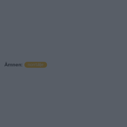
Ämnen:
norrtälje