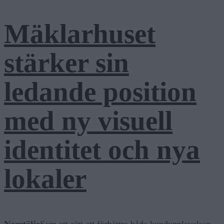
Mäklarhuset
stärker sin
ledande position
med ny visuell
identitet och nya
lokaler
Norrtälje
Som ett sätt att förbättra både kundupplevelsen