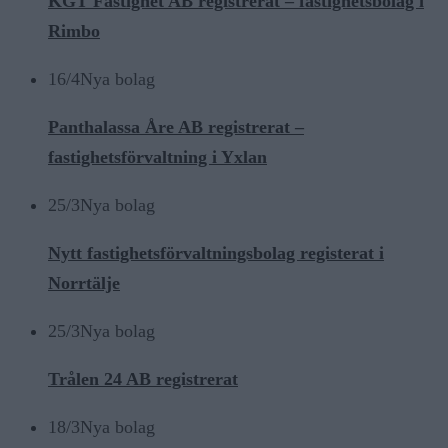
KGT Fastighet AB registrerat – fastighetsbolag i
Rimbo
16/4
Nya bolag
Panthalassa Åre AB registrerat –
fastighetsförvaltning i Yxlan
25/3
Nya bolag
Nytt fastighetsförvaltningsbolag registerat i
Norrtälje
25/3
Nya bolag
Trålen 24 AB registrerat
18/3
Nya bolag