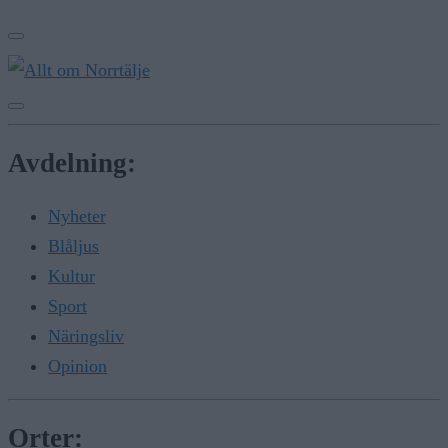
Avdelning:
Nyheter
Blåljus
Kultur
Sport
Näringsliv
Opinion
Orter: