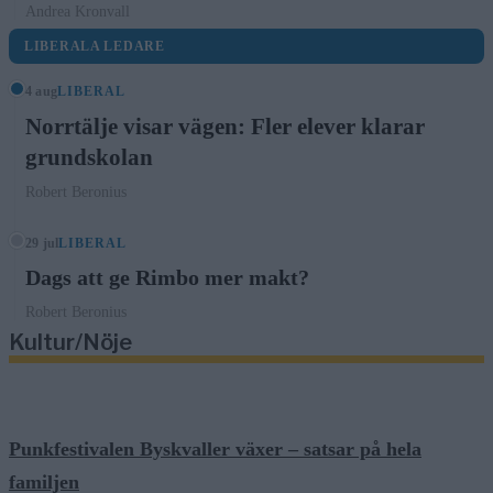
Andrea Kronvall
LIBERALA LEDARE
4 aug
LIBERAL
Norrtälje visar vägen: Fler elever klarar
grundskolan
Robert Beronius
29 jul
LIBERAL
Dags att ge Rimbo mer makt?
Robert Beronius
Kultur/Nöje
Punkfestivalen Byskvaller växer – satsar på hela
familjen