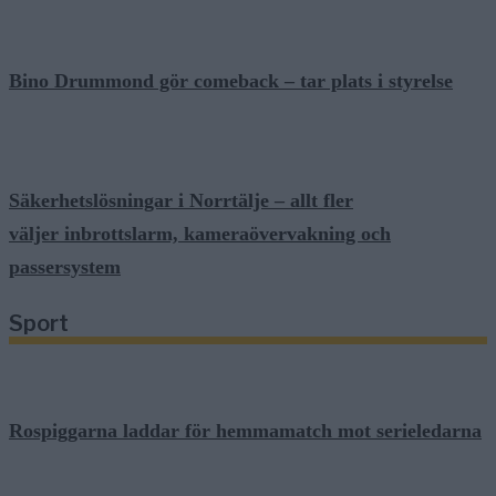
Bino Drummond gör comeback – tar plats i styrelse
Säkerhetslösningar i Norrtälje – allt fler
väljer inbrottslarm, kameraövervakning och
passersystem
Sport
Rospiggarna laddar för hemmamatch mot serieledarna