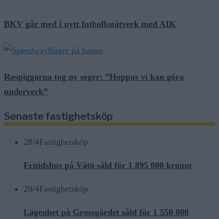
BKV går med i nytt fotbollsnätverk med AIK
Rospiggarna tog ny seger: ”Hoppas vi kan göra
underverk”
Senaste fastighetsköp
28/4
Fastighetsköp
Fritidshus på Vätö såld för 1 895 000 kronor
20/4
Fastighetsköp
Lägenhet på Grossgärdet såld för 1 550 000