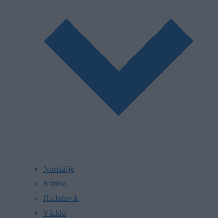
Norrtälje
Rimbo
Hallstavik
Väddö