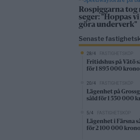
Rospiggarna tog
seger: "Hoppas vi
göra underverk"
Senaste fastighets
28/4
FASTIGHETSKÖP
Fritidshus på Vätö s
för 1 895 000 krono
20/4
FASTIGHETSKÖP
Lägenhet på Grossg
såld för 1 550 000 
5/4
FASTIGHETSKÖP
Lägenhet i Färsna s
för 2 100 000 kron