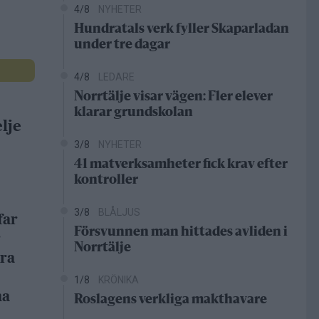
4/8
NYHETER
Hundratals verk fyller Skaparladan
under tre dagar
4/8
LEDARE
Norrtälje visar vägen: Fler elever
klarar grundskolan
lje
3/8
NYHETER
41 matverksamheter fick krav efter
kontroller
3/8
BLÅLJUS
far
Försvunnen man hittades avliden i
r
Norrtälje
dra
1/8
KRÖNIKA
na
Roslagens verkliga makthavare