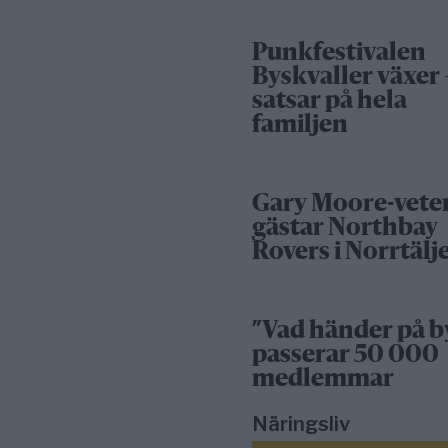
Punkfestivalen
Byskvaller växer 
satsar på hela
familjen
Gary Moore-vete
gästar Northbay
Rovers i Norrtälj
”Vad händer på b
passerar 50 000
medlemmar
Näringsliv