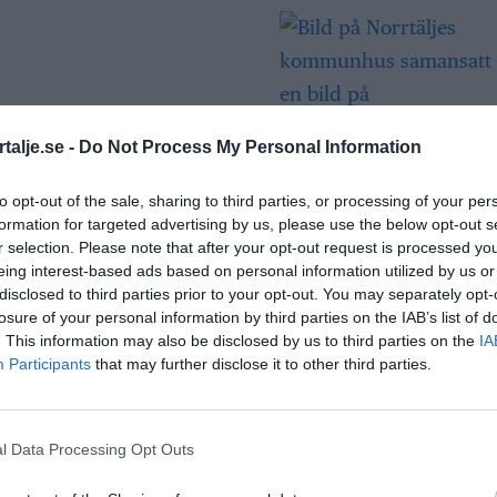
talje.se -
Do Not Process My Personal Information
Så många är
to opt-out of the sale, sharing to third parties, or processing of your per
långtidsarbetslös
formation for targeted advertising by us, please use the below opt-out s
Norrtälje
r selection. Please note that after your opt-out request is processed y
eing interest-based ads based on personal information utilized by us or
disclosed to third parties prior to your opt-out. You may separately opt-
losure of your personal information by third parties on the IAB’s list of
Bino Drummond
. This information may also be disclosed by us to third parties on the
IA
comeback - tar pla
Participants
that may further disclose it to other third parties.
styrelse
l Data Processing Opt Outs
Säkerhetslösninga