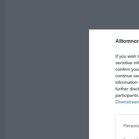
Alltomnorr
If you wish 
sensitive in
confirm you
continue se
information 
further disc
participants
Downstream 
Persona