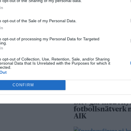
o opt-out of the Sharing of my personal data.
Norrtälje – allt fle
In
väljer inbrottslar
kameraövervakni
o opt-out of the Sale of my Personal Data.
passersystem
In
to opt-out of processing my Personal Data for Targeted
Sport
ing.
In
o opt-out of Collection, Use, Retention, Sale, and/or Sharing
ersonal Data that Is Unrelated with the Purposes for which it
Rospiggarna lad
lected.
för hemmamatc
Out
mot serieledarn
CONFIRM
BKV går med i ny
fotbollsnätverk
AIK