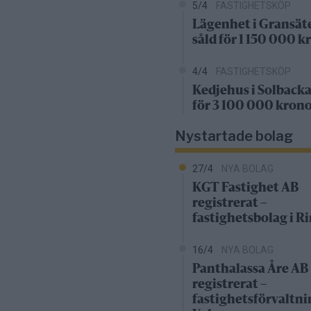
5/4
FASTIGHETSKÖP
Lägenhet i Gransät
såld för 1 150 000 k
4/4
FASTIGHETSKÖP
Kedjehus i Solbacka
för 3 100 000 kron
Nystartade bolag
27/4
NYA BOLAG
KGT Fastighet AB
registrerat –
fastighetsbolag i 
16/4
NYA BOLAG
Panthalassa Åre AB
registrerat –
fastighetsförvaltni