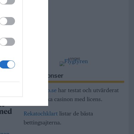
r
m,
ng och
ANNONS
dar
h
Riksannonser
a
Casinorino.se
har testat och utvärderat
alla svenska casinon med licens.
tt
 med
Rekatochklart
listar de bästa
bettingsajterna.