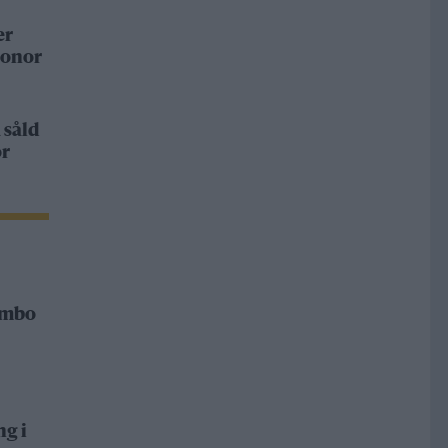
er
ronor
 såld
or
Rimbo
ng i