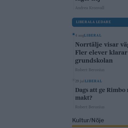
Andrea Kronvall
LIBERALA LEDARE
4 aug
LIBERAL
Norrtälje visar vä
Fler elever klarar
grundskolan
Robert Beronius
29 jul
LIBERAL
Dags att ge Rimbo
makt?
Robert Beronius
Kultur/Nöje