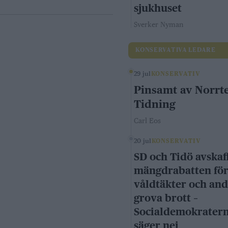
sjukhuset
Sverker Nyman
KONSERVATIVA LEDARE
29 jul
KONSERVATIV
Pinsamt av Norrte
Tidning
Carl Eos
20 jul
KONSERVATIV
SD och Tidö avskaf
mängdrabatten fö
våldtäkter och an
grova brott –
Socialdemokrater
säger nej