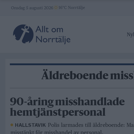
Skip
16°C Norrtälje
Onsdag 5 augusti 2026
to
content
Ny
Äldreboende mis
90-åring misshandlade
hemtjänstpersonal
Polis larmades till äldreboende: Ma
HALLSTAVIK
misstänkt för misshandel av personal.