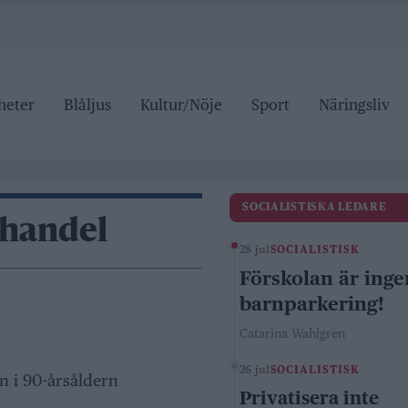
heter
Blåljus
Kultur/Nöje
Sport
Näringsliv
SOCIALISTISKA LEDARE
shandel
28 jul
SOCIALISTISK
Förskolan är inge
barnparkering!
Catarina Wahlgren
26 jul
SOCIALISTISK
n i 90-årsåldern
Privatisera inte