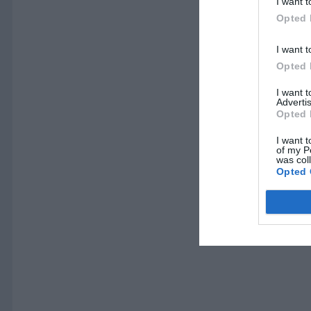
I want t
Opted 
I want t
Opted 
I want 
Advertis
Opted 
I want t
of my P
was col
Opted 