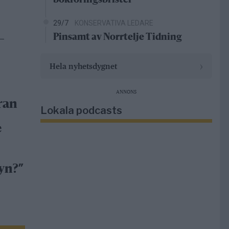
bokföringsbrister
29/7
KONSERVATIVA LEDARE
Pinsamt av Norrtelje Tidning
–
›
Hela nyhetsdygnet
ANNONS
ran
Lokala podcasts
e
yn?”