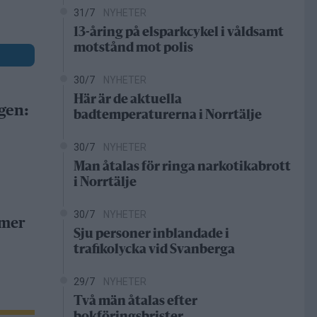
31/7
NYHETER
13-åring på elsparkcykel i våldsamt
motstånd mot polis
30/7
NYHETER
Här är de aktuella
gen:
badtemperaturerna i Norrtälje
30/7
NYHETER
Man åtalas för ringa narkotikabrott
i Norrtälje
30/7
NYHETER
 mer
Sju personer inblandade i
trafikolycka vid Svanberga
29/7
NYHETER
Två män åtalas efter