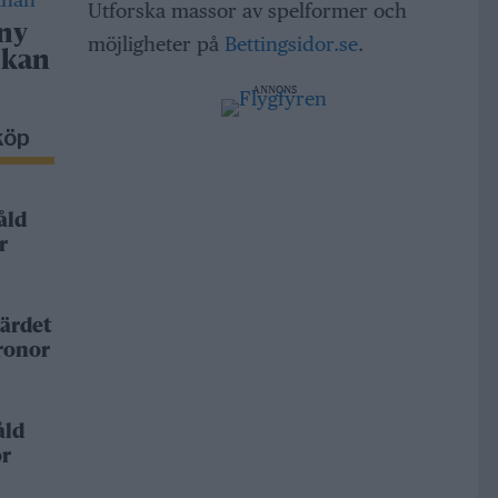
Utforska massor av spelformer och
 ny
möjligheter på
Bettingsidor.se
.
 kan
ANNONS
köp
åld
r
ärdet
kronor
åld
or