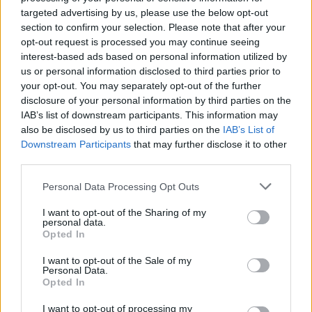
Robert Beronius
targeted advertising by us, please use the below opt-out
Kultur/Nöje
section to confirm your selection. Please note that after your
opt-out request is processed you may continue seeing
interest-based ads based on personal information utilized by
us or personal information disclosed to third parties prior to
your opt-out. You may separately opt-out of the further
Punkfestivalen Byskvaller växer – satsar på hela
disclosure of your personal information by third parties on the
familjen
IAB’s list of downstream participants. This information may
also be disclosed by us to third parties on the
IAB’s List of
Downstream Participants
that may further disclose it to other
third parties.
Personal Data Processing Opt Outs
Gary Moore-veteran gästar Northbay Rovers i
Norrtälje
I want to opt-out of the Sharing of my
personal data.
Opted In
I want to opt-out of the Sale of my
Personal Data.
Opted In
”Vad händer på byn?” passerar 50 000 medlemmar
I want to opt-out of processing my