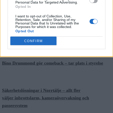
Personal Data for Targeted Advertising.
Näringsliv
Opted In
I want to opt-out of Collection, Use,
Retention, Sale, and/or Sharing of my
Personal Data that Is Unrelated with the
Purposes for which it was collected.
Opted Out
Så många är långtidsarbetslösa i Norrtälje
CONFIRM
Bino Drummond gör comeback – tar plats i styrelse
Säkerhetslösningar i Norrtälje – allt fler
väljer inbrottslarm, kameraövervakning och
passersystem