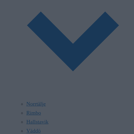
Norrtälje
Rimbo
Hallstavik
Väddö