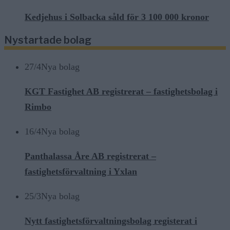
Kedjehus i Solbacka såld för 3 100 000 kronor
Nystartade bolag
27/4
Nya bolag
KGT Fastighet AB registrerat – fastighetsbolag i
Rimbo
16/4
Nya bolag
Panthalassa Åre AB registrerat –
fastighetsförvaltning i Yxlan
25/3
Nya bolag
Nytt fastighetsförvaltningsbolag registerat i