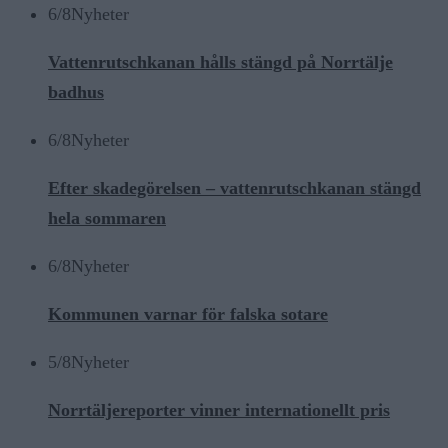
6/8
Nyheter
Vattenrutschkanan hålls stängd på Norrtälje
badhus
6/8
Nyheter
Efter skadegörelsen – vattenrutschkanan stängd
hela sommaren
6/8
Nyheter
Kommunen varnar för falska sotare
5/8
Nyheter
Norrtäljereporter vinner internationellt pris