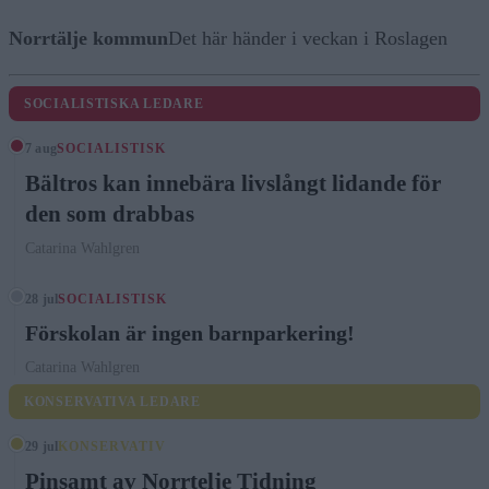
Norrtälje kommun
Det här händer i veckan i Roslagen
SOCIALISTISKA LEDARE
7 aug
SOCIALISTISK
Bältros kan innebära livslångt lidande för
den som drabbas
Catarina Wahlgren
28 jul
SOCIALISTISK
Förskolan är ingen barnparkering!
Catarina Wahlgren
KONSERVATIVA LEDARE
29 jul
KONSERVATIV
Pinsamt av Norrtelje Tidning