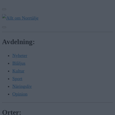
Avdelning:
Nyheter
Blåljus
Kultur
Sport
Näringsliv
Opinion
Orter: