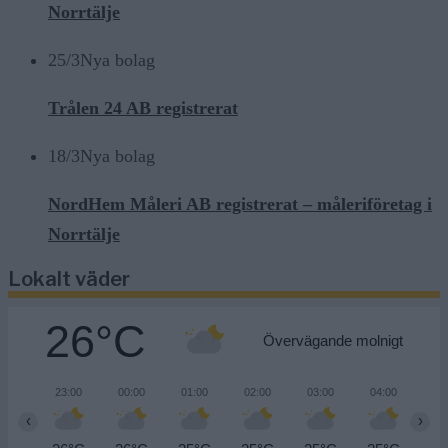
Norrtälje
25/3
Nya bolag
Trålen 24 AB registrerat
18/3
Nya bolag
NordHem Måleri AB registrerat – måleriföretag i
Norrtälje
Lokalt väder
26°C
Övervägande molnigt
23:00
00:00
01:00
02:00
03:00
04:00
05
‹
›