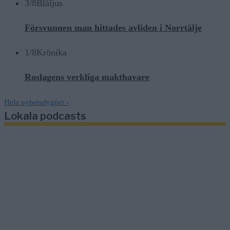
3/8
Blåljus
Försvunnen man hittades avliden i Norrtälje
1/8
Krönika
Roslagens verkliga makthavare
Hela nyhetsdygnet
›
Lokala podcasts