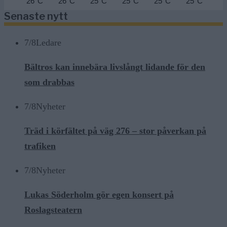
26°C
26°C
25°C
25°C
25°C
25°C
24
Senaste nytt
7/8
Ledare
Bältros kan innebära livslångt lidande för den
som drabbas
7/8
Nyheter
Träd i körfältet på väg 276 – stor påverkan på
trafiken
7/8
Nyheter
Lukas Söderholm gör egen konsert på
Roslagsteatern