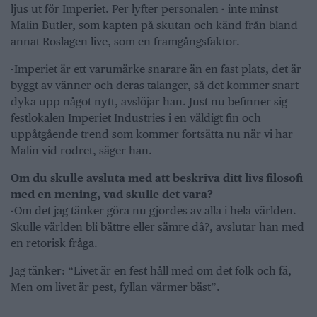
ljus ut för Imperiet. Per lyfter personalen - inte minst
Malin Butler, som kapten på skutan och känd från bland
annat Roslagen live, som en framgångsfaktor.
-Imperiet är ett varumärke snarare än en fast plats, det är
byggt av vänner och deras talanger, så det kommer snart
dyka upp något nytt, avslöjar han. Just nu befinner sig
festlokalen Imperiet Industries i en väldigt fin och
uppåtgående trend som kommer fortsätta nu när vi har
Malin vid rodret, säger han.
Om du skulle avsluta med att beskriva ditt livs filosofi
med en mening, vad skulle det vara?
-Om det jag tänker göra nu gjordes av alla i hela världen.
Skulle världen bli bättre eller sämre då?, avslutar han med
en retorisk fråga.
Jag tänker: “Livet är en fest håll med om det folk och fä,
Men om livet är pest, fyllan värmer bäst”.