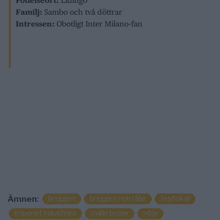
Födelseort:
Lidingö
Familj:
Sambo och två döttrar
Intressen:
Obotligt Inter Milano-fan
bryggeri
bryggeri norrtälje
festlokal
Ämnen:
imperiet industries
malin butler
nöje