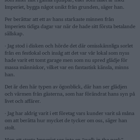
Imperiet, bygga något unikt från grunden, säger han.
Per berättar att ett av hans starkaste minnen från
Imperiets tidiga dagar var när de hade sitt första betalande
sällskap.
- Jag stod i disken och hörde det där omisskännliga sorlet
från en festlokal och insåg att det var vår lokal som nyss
hade varit ett tomt garage men som nu spred glädje för
massa människor, vilket var en fantastisk känsla, minns
han.
Det är den här typen av ögonblick, där han ser glädjen
och värmen från gästerna, som har förändrat hans syn på
livet och affärer.
- Jag har aldrig varit i ett företag vars kunder varit så måna
om att berätta hur mycket de tycker om oss, säger han
stolt.
Men att starta Imperiet var inte en “walk in the park”.