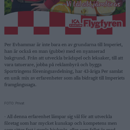
Per Evhammar är inte bara en av grundarna till Imperiet,
han är också en man (gubbe) med en nyanserad
bakgrund. Från att utveckla brädspel och leksaker, till att
vara tatuerare, jobba på reklambyrå och bygga
Sportringens föreningsavdelning, har 43-åriga Per samlat
en unik mix av erfarenheter som alla bidragit till Imperiets
framgångssaga.
FOTO: Privat
- All denna erfarenhet lämpar sig väl för att utveckla
företag som har mycket kunskap och kompetens men
som sitter fast i gamla hjulspår, eller som fallet är med