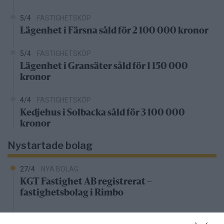
5/4
FASTIGHETSKÖP
Lägenhet i Färsna såld för 2 100 000 kronor
5/4
FASTIGHETSKÖP
Lägenhet i Gransäter såld för 1 150 000
kronor
4/4
FASTIGHETSKÖP
Kedjehus i Solbacka såld för 3 100 000
kronor
Nystartade bolag
27/4
NYA BOLAG
KGT Fastighet AB registrerat –
fastighetsbolag i Rimbo
16/4
NYA BOLAG