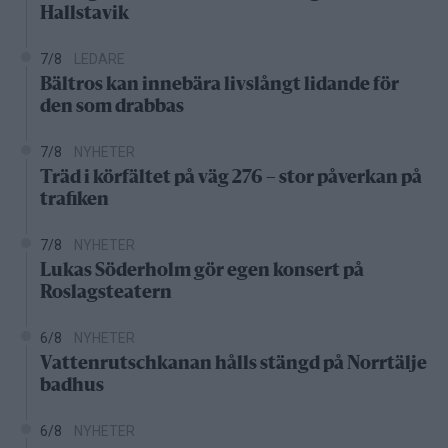
Hallstavik
7/8
LEDARE
Bältros kan innebära livslångt lidande för
den som drabbas
7/8
NYHETER
Träd i körfältet på väg 276 – stor påverkan på
trafiken
7/8
NYHETER
Lukas Söderholm gör egen konsert på
Roslagsteatern
6/8
NYHETER
Vattenrutschkanan hålls stängd på Norrtälje
badhus
6/8
NYHETER