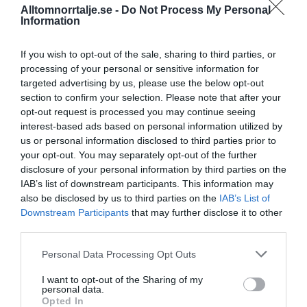
Panthalassa Åre AB registrerat –
Alltomnorrtalje.se -
Do Not Process My Personal
fastighetsförvaltning i Yxlan
Information
25/3
NYA BOLAG
If you wish to opt-out of the sale, sharing to third parties, or
processing of your personal or sensitive information for
Nytt fastighetsförvaltningsbolag registerat i
targeted advertising by us, please use the below opt-out
Norrtälje
section to confirm your selection. Please note that after your
opt-out request is processed you may continue seeing
25/3
NYA BOLAG
interest-based ads based on personal information utilized by
Trålen 24 AB registrerat
us or personal information disclosed to third parties prior to
your opt-out. You may separately opt-out of the further
18/3
NYA BOLAG
disclosure of your personal information by third parties on the
NordHem Måleri AB registrerat –
IAB’s list of downstream participants. This information may
måleriföretag i Norrtälje
also be disclosed by us to third parties on the
IAB’s List of
Downstream Participants
that may further disclose it to other
Lokalt väder
third parties.
Personal Data Processing Opt Outs
24°C
Klart
I want to opt-out of the Sharing of my
personal data.
Opted In