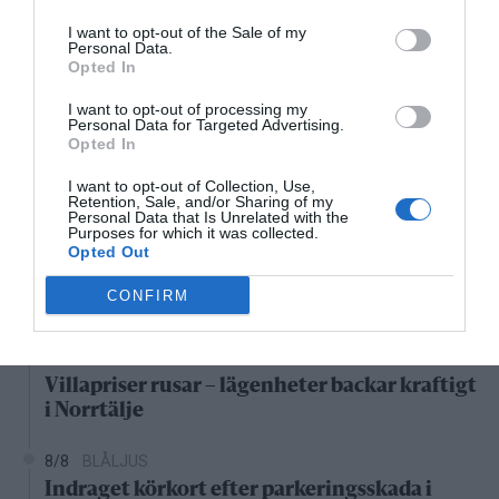
06:00
07:00
08:00
09:00
10:00
11:00
1
I want to opt-out of the Sale of my
‹
›
Personal Data.
24°C
24°C
25°C
27°C
29°C
30°C
3
Opted In
I want to opt-out of processing my
Senaste nytt
Personal Data for Targeted Advertising.
Opted In
06:00
NYHETER
I want to opt-out of Collection, Use,
Retention, Sale, and/or Sharing of my
Varg och björn utanför Hallstavik
Personal Data that Is Unrelated with the
Purposes for which it was collected.
Opted Out
8/8
KONSERVATIVA LEDARE
Miljöpartiets höjda drivmedelspriser är hat
CONFIRM
mot landsbygden
8/8
NYHETER
Villapriser rusar – lägenheter backar kraftigt
i Norrtälje
8/8
BLÅLJUS
Indraget körkort efter parkeringsskada i