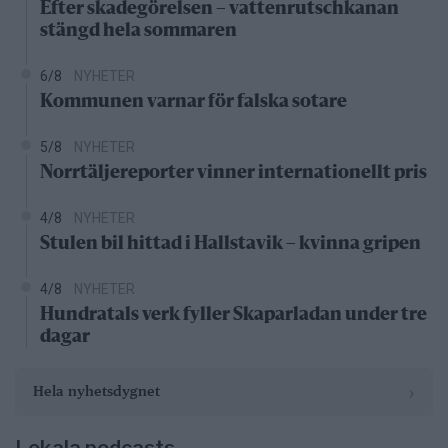
Efter skadegörelsen – vattenrutschkanan
stängd hela sommaren
6/8
NYHETER
Kommunen varnar för falska sotare
5/8
NYHETER
Norrtäljereporter vinner internationellt pris
4/8
NYHETER
Stulen bil hittad i Hallstavik – kvinna gripen
4/8
NYHETER
Hundratals verk fyller Skaparladan under tre
dagar
›
Hela nyhetsdygnet
Lokala podcasts