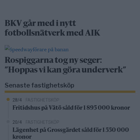
BKV går med i nytt
fotbollsnätverk med AIK
Rospiggarna tog ny seger:
”Hoppas vi kan göra underverk”
Senaste fastighetsköp
28/4
FASTIGHETSKÖP
Fritidshus på Vätö såld för 1 895 000 kronor
20/4
FASTIGHETSKÖP
Lägenhet på Grossgärdet såld för 1 550 000
kronor