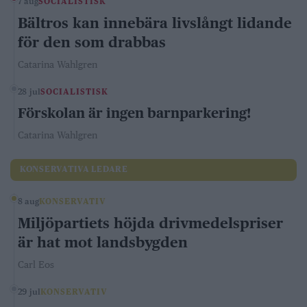
7 aug
SOCIALISTISK
Bältros kan innebära livslångt lidande
för den som drabbas
Catarina Wahlgren
28 jul
SOCIALISTISK
Förskolan är ingen barnparkering!
Catarina Wahlgren
KONSERVATIVA LEDARE
8 aug
KONSERVATIV
Miljöpartiets höjda drivmedelspriser
är hat mot landsbygden
Carl Eos
29 jul
KONSERVATIV