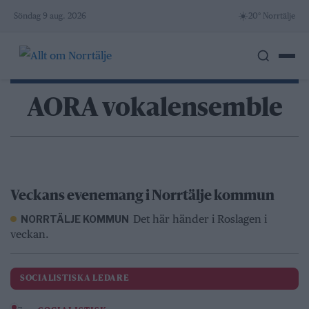
Skip
☀️
Söndag 9 aug. 2026
20° Norrtälje
to
content
AORA vokalensemble
Veckans evenemang i Norrtälje kommun
Det här händer i Roslagen i
NORRTÄLJE KOMMUN
veckan.
SOCIALISTISKA LEDARE