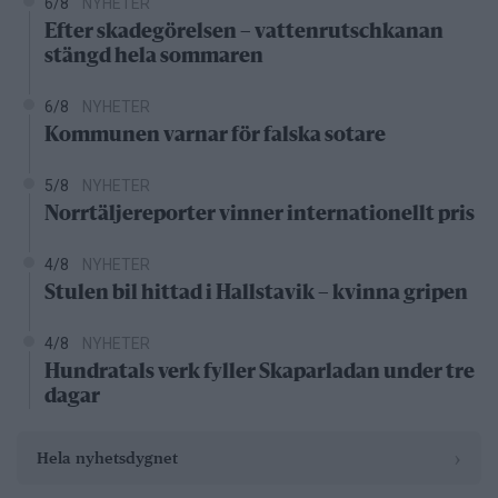
6/8
NYHETER
Efter skadegörelsen – vattenrutschkanan
stängd hela sommaren
6/8
NYHETER
Kommunen varnar för falska sotare
5/8
NYHETER
Norrtäljereporter vinner internationellt pris
4/8
NYHETER
Stulen bil hittad i Hallstavik – kvinna gripen
4/8
NYHETER
Hundratals verk fyller Skaparladan under tre
dagar
›
Hela nyhetsdygnet