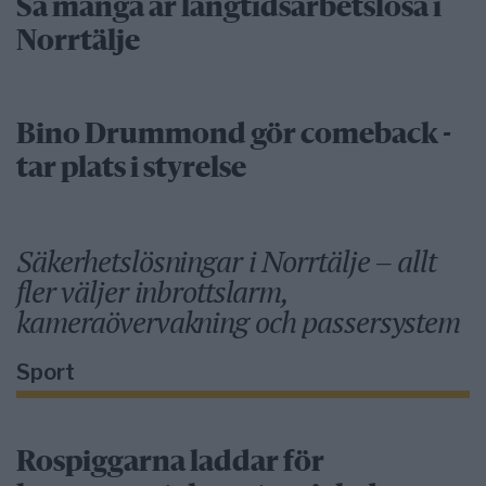
Så många är långtidsarbetslösa i
Norrtälje
Bino Drummond gör comeback -
tar plats i styrelse
Säkerhetslösningar i Norrtälje – allt
fler väljer inbrottslarm,
kameraövervakning och passersystem
Sport
Rospiggarna laddar för