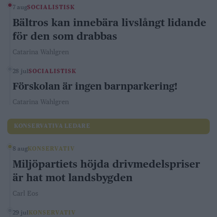
7 aug
SOCIALISTISK
Bältros kan innebära livslångt lidande
för den som drabbas
Catarina Wahlgren
28 jul
SOCIALISTISK
Förskolan är ingen barnparkering!
Catarina Wahlgren
KONSERVATIVA LEDARE
8 aug
KONSERVATIV
Miljöpartiets höjda drivmedelspriser
är hat mot landsbygden
Carl Eos
29 jul
KONSERVATIV