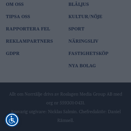
OM OSS
BLÅLJUS
TIPSA OSS
KULTUR/NÖJE
RAPPORTERA FEL
SPORT
REKLAMPARTNERS
NÄRINGSLIV
GDPR
FASTIGHETSKÖP
NYA BOLAG
Allt om Norrtälje drivs av Roslagen Media Group AB med
org nr 559301-0431.
Ansvarig utgivare: Nicklas Salmin. Chefredaktör: Daniel
Rämsell.