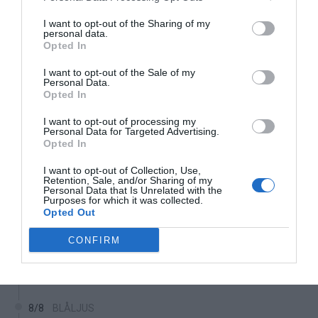
08:00
09:00
10:00
11:00
12:00
13:00
1
I want to opt-out of the Sharing of my
personal data.
‹
›
Opted In
35°C
37°C
38°C
39°C
41°C
42°C
4
I want to opt-out of the Sale of my
Personal Data.
Senaste nytt
Opted In
I want to opt-out of processing my
06:00
NYHETER
Personal Data for Targeted Advertising.
Opted In
Varg och björn utanför Hallstavik
I want to opt-out of Collection, Use,
8/8
KONSERVATIVA LEDARE
Retention, Sale, and/or Sharing of my
Personal Data that Is Unrelated with the
Miljöpartiets höjda drivmedelspriser är hat
Purposes for which it was collected.
mot landsbygden
Opted Out
CONFIRM
8/8
NYHETER
Villapriser rusar – lägenheter backar kraftigt
i Norrtälje
8/8
BLÅLJUS