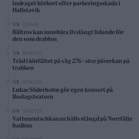
Indraget körkort efter parkeringsskada i
Hallstavik
7/8
LEDARE
Bältros kan innebära livslångt lidande för
den som drabbas
7/8
NYHETER
Träd i körfältet på väg 276 - stor påverkan på
trafiken
7/8
NYHETER
Lukas Söderholm gör egen konsert på
Roslagsteatern
6/8
NYHETER
Vattenrutschkanan hålls stängd på Norrtälje
badhus