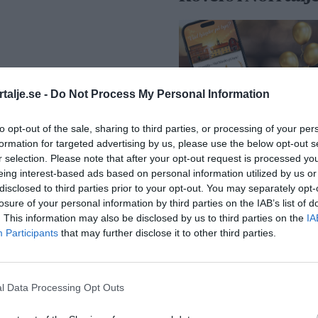
talje.se -
Do Not Process My Personal Information
”Vad händer på b
to opt-out of the sale, sharing to third parties, or processing of your per
passerar 50 000
formation for targeted advertising by us, please use the below opt-out s
medlemmar
r selection. Please note that after your opt-out request is processed y
eing interest-based ads based on personal information utilized by us or
Näringsliv
disclosed to third parties prior to your opt-out. You may separately opt-
losure of your personal information by third parties on the IAB’s list of
. This information may also be disclosed by us to third parties on the
IA
Participants
that may further disclose it to other third parties.
l Data Processing Opt Outs
Så många är