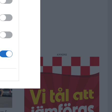
a i
ANNONS
 gör
lats