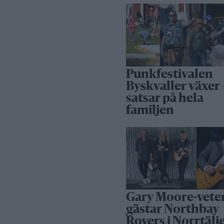
Punkfestivalen
Byskvaller växer 
satsar på hela
familjen
Gary Moore-vete
gästar Northbay
Rovers i Norrtälj