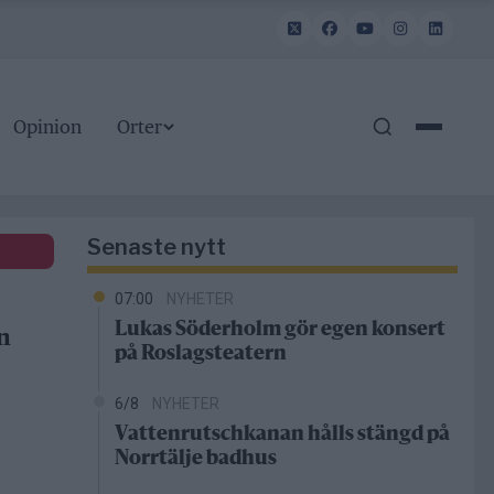
Opinion
Orter
Senaste nytt
07:00
NYHETER
Lukas Söderholm gör egen konsert
n
på Roslagsteatern
6/8
NYHETER
Vattenrutschkanan hålls stängd på
Norrtälje badhus