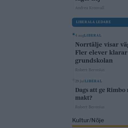
Andrea Kronvall
LIBERALA LEDARE
4 aug
LIBERAL
Norrtälje visar vä
Fler elever klarar
grundskolan
Robert Beronius
29 jul
LIBERAL
Dags att ge Rimbo
makt?
Robert Beronius
Kultur/Nöje