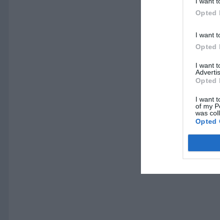
I want t
Opted 
I want t
Opted 
I want 
Advertis
Opted 
I want t
of my P
was col
Opted 