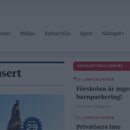
heter
Blåljus
Kultur/Nöje
Sport
Näringsliv
SOCIALISTISKA LEDARE
sert
28 jul
SOCIALISTISK
Förskolan är inge
barnparkering!
Catarina Wahlgren
26 jul
SOCIALISTISK
Privatisera inte