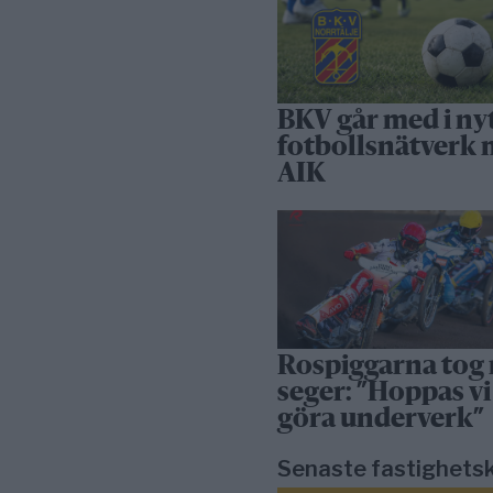
BKV går med i ny
fotbollsnätverk
AIK
Rospiggarna tog
seger: ”Hoppas vi
göra underverk”
Senaste fastighets