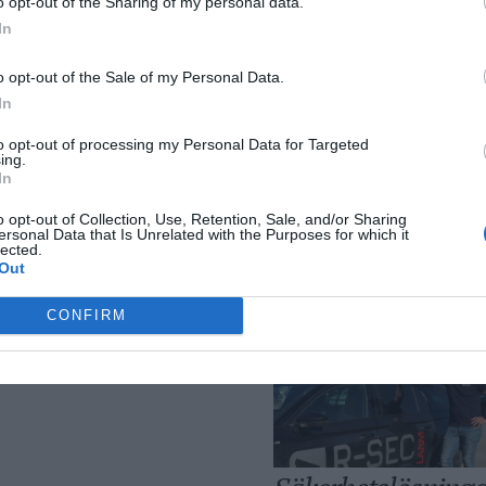
o opt-out of the Sharing of my personal data.
långtidsarbetslös
In
Norrtälje
o opt-out of the Sale of my Personal Data.
In
to opt-out of processing my Personal Data for Targeted
ing.
In
o opt-out of Collection, Use, Retention, Sale, and/or Sharing
ersonal Data that Is Unrelated with the Purposes for which it
Bino Drummond
lected.
comeback – tar p
Out
i styrelse
CONFIRM