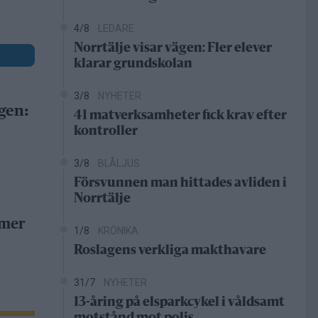
4/8
LEDARE
Norrtälje visar vägen: Fler elever
klarar grundskolan
3/8
NYHETER
gen:
41 matverksamheter fick krav efter
kontroller
3/8
BLÅLJUS
Försvunnen man hittades avliden i
Norrtälje
 mer
1/8
KRÖNIKA
Roslagens verkliga makthavare
31/7
NYHETER
13-åring på elsparkcykel i våldsamt