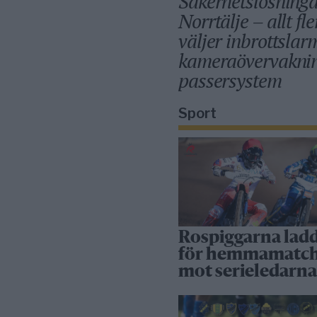
Säkerhetslösninga
Norrtälje – allt fle
väljer inbrottslar
kameraövervakni
passersystem
Sport
Rospiggarna lad
för hemmamatc
mot serieledarn