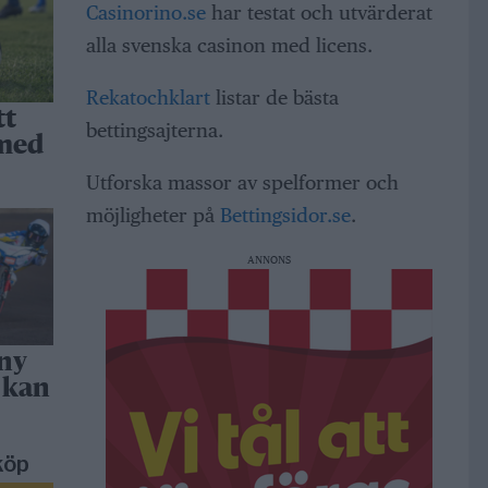
Casinorino.se
har testat och utvärderat
alla svenska casinon med licens.
Rekatochklart
listar de bästa
tt
bettingsajterna.
 med
Utforska massor av spelformer och
möjligheter på
Bettingsidor.se
.
ANNONS
 ny
 kan
köp