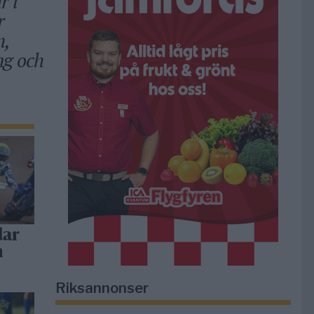
r i
r
m,
ng och
dar
h
a
Riksannonser