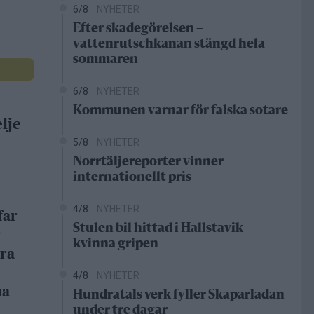
6/8
NYHETER
Efter skadegörelsen –
vattenrutschkanan stängd hela
sommaren
6/8
NYHETER
Kommunen varnar för falska sotare
lje
5/8
NYHETER
Norrtäljereporter vinner
internationellt pris
4/8
NYHETER
far
Stulen bil hittad i Hallstavik –
r
kvinna gripen
dra
4/8
NYHETER
na
Hundratals verk fyller Skaparladan
under tre dagar