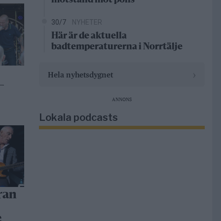
motstånd mot polis
30/7
NYHETER
Här är de aktuella
badtemperaturerna i Norrtälje
›
Hela nyhetsdygnet
–
ANNONS
Lokala podcasts
ran
e