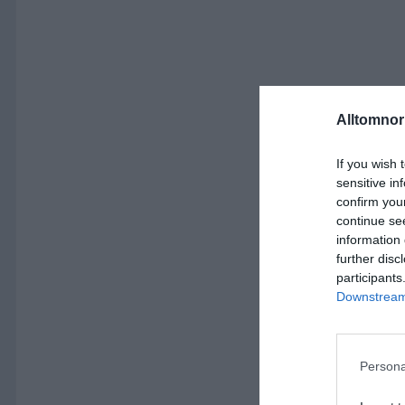
Alltomnorr
If you wish 
sensitive in
confirm you
continue se
information 
further disc
participants
Downstream 
Persona