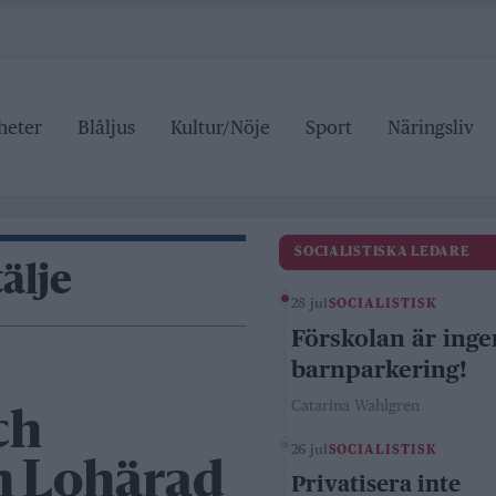
heter
Blåljus
Kultur/Nöje
Sport
Näringsliv
SOCIALISTISKA LEDARE
älje
28 jul
SOCIALISTISK
Förskolan är inge
barnparkering!
Catarina Wahlgren
ch
26 jul
SOCIALISTISK
ån Lohärad
Privatisera inte