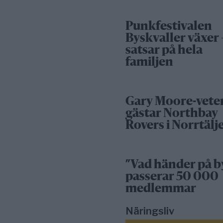
Punkfestivalen
Byskvaller växer 
satsar på hela
familjen
Gary Moore-vete
gästar Northbay
Rovers i Norrtälj
”Vad händer på b
passerar 50 000
medlemmar
Näringsliv