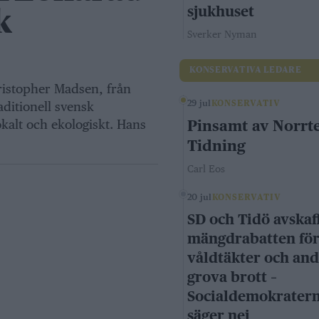
sjukhuset
k
Sverker Nyman
KONSERVATIVA LEDARE
ristopher Madsen, från
29 jul
KONSERVATIV
aditionell svensk
kalt och ekologiskt. Hans
Pinsamt av Norrte
Tidning
Carl Eos
20 jul
KONSERVATIV
SD och Tidö avskaf
mängdrabatten fö
våldtäkter och an
grova brott –
Socialdemokrater
säger nej