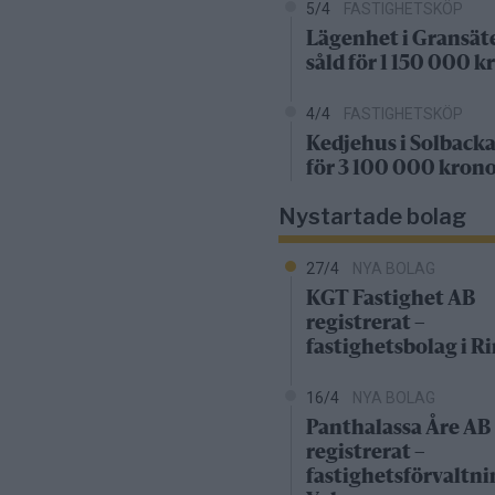
5/4
FASTIGHETSKÖP
Lägenhet i Gransät
såld för 1 150 000 k
4/4
FASTIGHETSKÖP
Kedjehus i Solbacka
för 3 100 000 kron
Nystartade bolag
27/4
NYA BOLAG
KGT Fastighet AB
registrerat –
fastighetsbolag i 
16/4
NYA BOLAG
Panthalassa Åre AB
registrerat –
fastighetsförvaltni