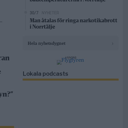
badtemperaturerna i Norrtälje
30/7
NYHETER
Man åtalas för ringa narkotikabrott
–
i Norrtälje
›
Hela nyhetsdygnet
ran
ANNONS
e
Lokala podcasts
yn?”