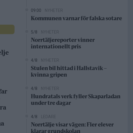
09:00
NYHETER
Kommunen varnar för falska sotare
5/8
NYHETER
Norrtäljereporter vinner
internationellt pris
lje
4/8
NYHETER
Stulen bil hittad i Hallstavik –
kvinna gripen
4/8
NYHETER
far
Hundratals verk fyller Skaparladan
r
under tre dagar
dra
4/8
LEDARE
na
Norrtälje visar vägen: Fler elever
klarar grundskolan