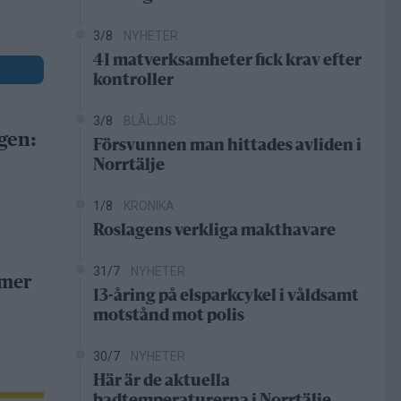
3/8
NYHETER
41 matverksamheter fick krav efter
kontroller
3/8
BLÅLJUS
gen:
Försvunnen man hittades avliden i
Norrtälje
1/8
KRÖNIKA
Roslagens verkliga makthavare
31/7
NYHETER
 mer
13-åring på elsparkcykel i våldsamt
motstånd mot polis
30/7
NYHETER
Här är de aktuella