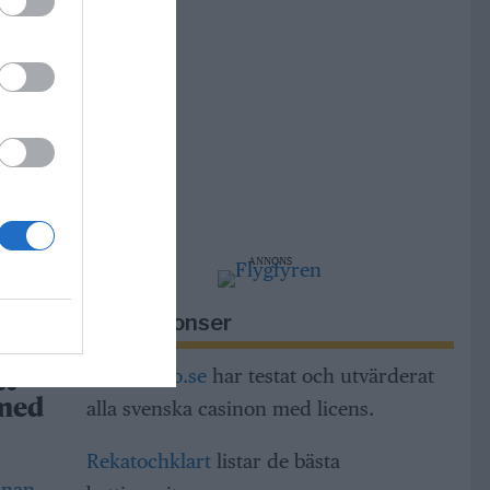
r
m,
ng och
dar
ANNONS
h
a
Riksannonser
Casinorino.se
har testat och utvärderat
tt
alla svenska casinon med licens.
 med
Rekatochklart
listar de bästa