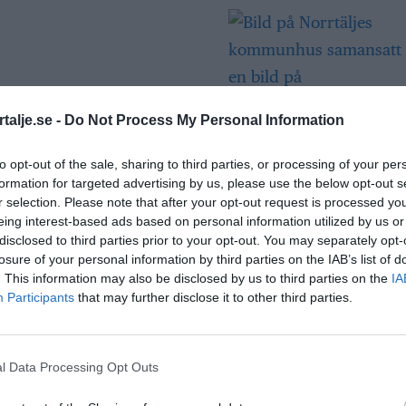
talje.se -
Do Not Process My Personal Information
Så många är
to opt-out of the sale, sharing to third parties, or processing of your per
långtidsarbetslös
formation for targeted advertising by us, please use the below opt-out s
Norrtälje
r selection. Please note that after your opt-out request is processed y
eing interest-based ads based on personal information utilized by us or
disclosed to third parties prior to your opt-out. You may separately opt-
losure of your personal information by third parties on the IAB’s list of
Bino Drummond
. This information may also be disclosed by us to third parties on the
IA
comeback – tar p
Participants
that may further disclose it to other third parties.
i styrelse
l Data Processing Opt Outs
Säkerhetslösninga