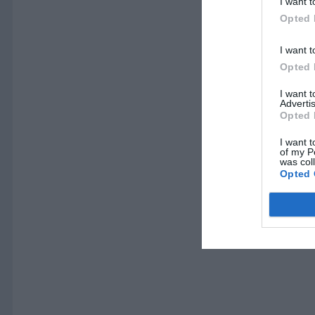
I want t
Opted 
I want t
Opted 
I want 
Advertis
Opted 
I want t
of my P
was col
Opted 