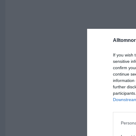
Alltomnorr
If you wish 
sensitive in
confirm you
continue se
information 
further disc
participants
Downstream 
Persona