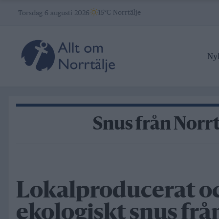
Skip
15°C Norrtälje
Torsdag 6 augusti 2026
to
content
Ny
Snus från Norrt
Lokalproducerat o
ekologiskt snus fr