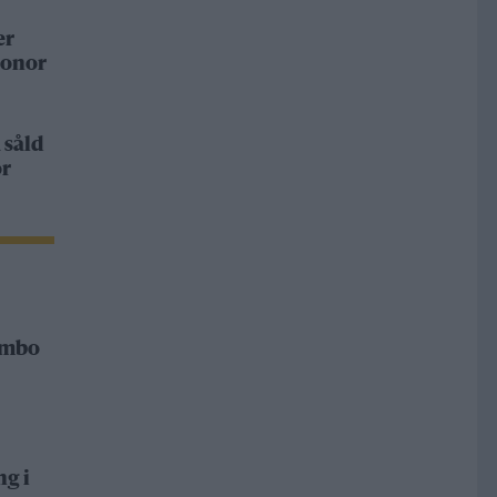
er
ronor
 såld
or
Rimbo
ng i