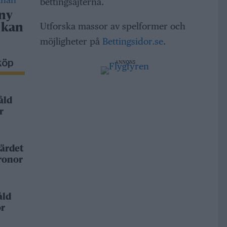
bettingsajterna.
 ny
Utforska massor av spelformer och
 kan
möjligheter på
Bettingsidor.se
.
köp
ANNONS
åld
r
ärdet
kronor
åld
or