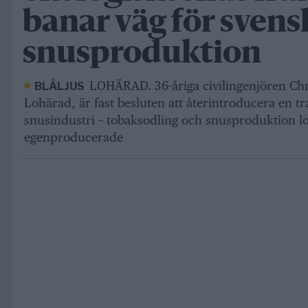
banar väg för svens
snusproduktion
LOHÄRAD. 36-åriga civilingenjören Ch
BLÅLJUS
Lohärad, är fast besluten att återintroducera en tr
snusindustri – tobaksodling och snusproduktion lo
egenproducerade