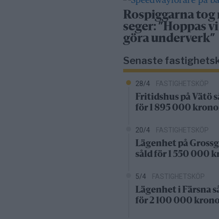
Rospiggarna tog
seger: ”Hoppas vi
göra underverk”
Senaste fastighets
28/4
FASTIGHETSKÖP
Fritidshus på Vätö s
för 1 895 000 krono
20/4
FASTIGHETSKÖP
Lägenhet på Grossg
såld för 1 550 000 
5/4
FASTIGHETSKÖP
Lägenhet i Färsna s
för 2 100 000 kron