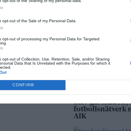
o opt-out of the Sharing of my personal data.
Norrtälje – allt fle
In
väljer inbrottslar
kameraövervakni
o opt-out of the Sale of my Personal Data.
passersystem
In
to opt-out of processing my Personal Data for Targeted
Sport
ing.
In
o opt-out of Collection, Use, Retention, Sale, and/or Sharing
ersonal Data that Is Unrelated with the Purposes for which it
Rospiggarna lad
lected.
för hemmamatc
Out
mot serieledarn
CONFIRM
BKV går med i ny
fotbollsnätverk
AIK