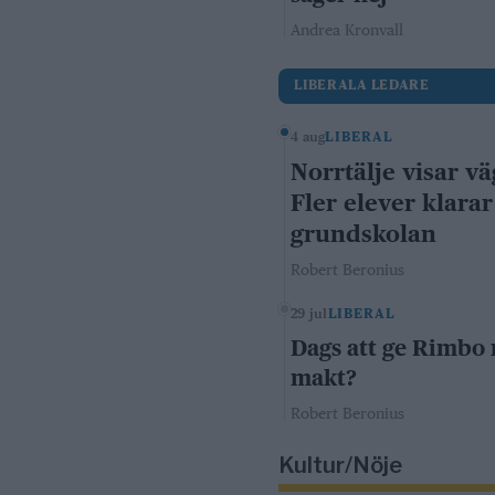
Andrea Kronvall
LIBERALA LEDARE
4 aug
LIBERAL
Norrtälje visar vä
Fler elever klarar
grundskolan
Robert Beronius
29 jul
LIBERAL
Dags att ge Rimbo
makt?
Robert Beronius
Kultur/Nöje