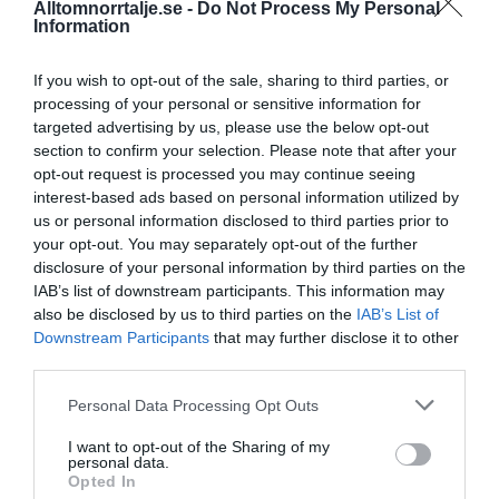
Alltomnorrtalje.se -
Do Not Process My Personal
16/4
NYA BOLAG
Information
Panthalassa Åre AB registrerat –
fastighetsförvaltning i Yxlan
If you wish to opt-out of the sale, sharing to third parties, or
processing of your personal or sensitive information for
25/3
NYA BOLAG
targeted advertising by us, please use the below opt-out
Nytt fastighetsförvaltningsbolag registerat i
section to confirm your selection. Please note that after your
Norrtälje
opt-out request is processed you may continue seeing
interest-based ads based on personal information utilized by
us or personal information disclosed to third parties prior to
25/3
NYA BOLAG
your opt-out. You may separately opt-out of the further
Trålen 24 AB registrerat
disclosure of your personal information by third parties on the
IAB’s list of downstream participants. This information may
18/3
NYA BOLAG
also be disclosed by us to third parties on the
IAB’s List of
NordHem Måleri AB registrerat –
Downstream Participants
that may further disclose it to other
måleriföretag i Norrtälje
third parties.
Lokalt väder
Personal Data Processing Opt Outs
I want to opt-out of the Sharing of my
31°C
personal data.
Lätt regn
Opted In