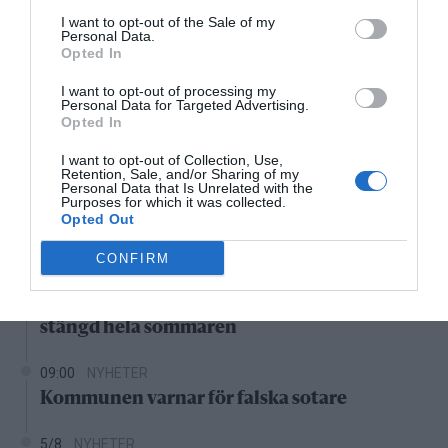
I want to opt-out of the Sale of my
16:00
17:00
18:00
19:00
20:00
21:00
2
Personal Data.
Opted In
‹
›
31°C
30°C
30°C
29°C
28°C
27°C
2
I want to opt-out of processing my
Personal Data for Targeted Advertising.
Opted In
Senaste nytt
I want to opt-out of Collection, Use,
Retention, Sale, and/or Sharing of my
11:25
NYHETER
Personal Data that Is Unrelated with the
Purposes for which it was collected.
Vattenrutschkanan hålls stängd på Norrtälje
Opted Out
badhus
CONFIRM
10:26
NYHETER
Efter skadegörelsen – vattenrutschkanan
stängd hela sommaren
09:00
NYHETER
Kommunen varnar för falska sotare
5/8
NYHETER