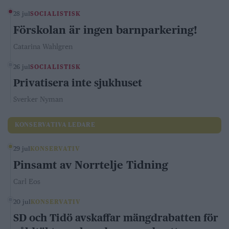
28 jul
SOCIALISTISK
Förskolan är ingen barnparkering!
Catarina Wahlgren
26 jul
SOCIALISTISK
Privatisera inte sjukhuset
Sverker Nyman
KONSERVATIVA LEDARE
29 jul
KONSERVATIV
Pinsamt av Norrtelje Tidning
Carl Eos
20 jul
KONSERVATIV
SD och Tidö avskaffar mängdrabatten för