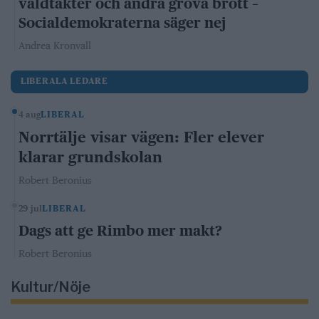
våldtäkter och andra grova brott –
Socialdemokraterna säger nej
Andrea Kronvall
LIBERALA LEDARE
4 aug
LIBERAL
Norrtälje visar vägen: Fler elever
klarar grundskolan
Robert Beronius
29 jul
LIBERAL
Dags att ge Rimbo mer makt?
Robert Beronius
Kultur/Nöje