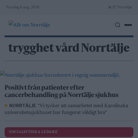
Skip
☀️
Torsdag 6 aug. 2026
21° Norrtälje
to
content
trygghet vård Norrtälje
Positivt från patienter efter
cancerbehandling på Norrtälje sjukhus
"Vi tycker att samarbetet med Karolinska
NORRTÄLJE
universitetssjukhuset har fungerat väldigt bra"
SOCIALISTISKA LEDARE