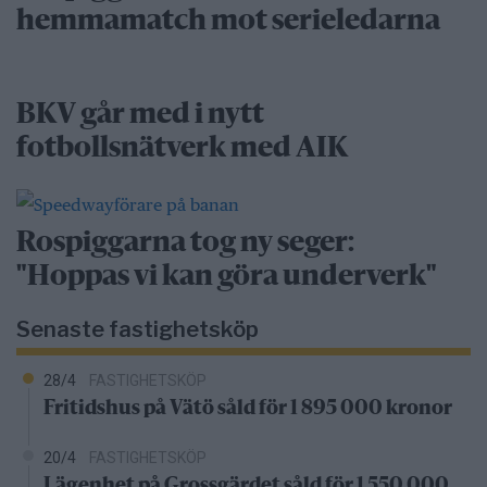
hemmamatch mot serieledarna
BKV går med i nytt
fotbollsnätverk med AIK
Rospiggarna tog ny seger:
"Hoppas vi kan göra underverk"
Senaste fastighetsköp
28/4
FASTIGHETSKÖP
Fritidshus på Vätö såld för 1 895 000 kronor
20/4
FASTIGHETSKÖP
Lägenhet på Grossgärdet såld för 1 550 000