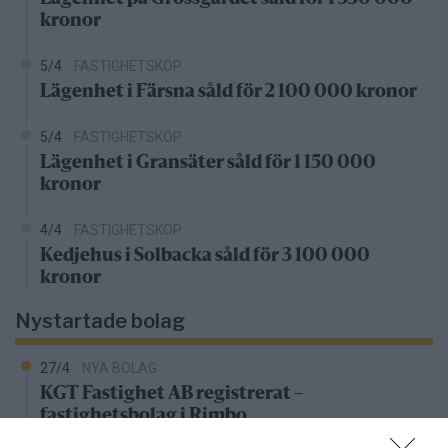
kronor
5/4
FASTIGHETSKÖP
Lägenhet i Färsna såld för 2 100 000 kronor
5/4
FASTIGHETSKÖP
Lägenhet i Gransäter såld för 1 150 000
kronor
4/4
FASTIGHETSKÖP
Kedjehus i Solbacka såld för 3 100 000
kronor
Nystartade bolag
27/4
NYA BOLAG
KGT Fastighet AB registrerat –
fastighetsbolag i Rimbo